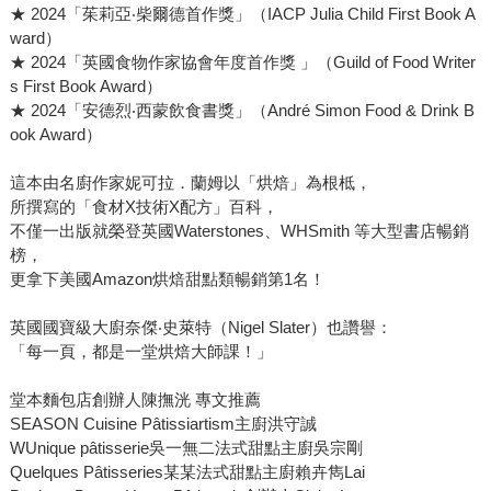
★ 2024「茱莉亞‧柴爾德首作獎」（IACP Julia Child First Book A
ward）
★ 2024「英國食物作家協會年度首作獎 」（Guild of Food Writer
s First Book Award）
★ 2024「安德烈‧西蒙飲食書獎」（André Simon Food & Drink B
ook Award）
這本由名廚作家妮可拉．蘭姆以「烘焙」為根柢，
所撰寫的「食材X技術X配方」百科，
不僅一出版就榮登英國Waterstones、WHSmith 等大型書店暢銷
榜，
更拿下美國Amazon烘焙甜點類暢銷第1名！
英國國寶級大廚奈傑‧史萊特（Nigel Slater）也讚譽：
「每一頁，都是一堂烘焙大師課！」
堂本麵包店創辦人陳撫洸 專文推薦
SEASON Cuisine Pâtissiartism主廚洪守誠
WUnique pâtisserie吳一無二法式甜點主廚吳宗剛
Quelques Pâtisseries某某法式甜點主廚賴卉雋Lai