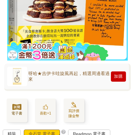
呀哈★吉伊卡哇旋風再起，精選周邊看過
加購
來
寫評價
電子書
喜歡+1
賺金幣
?
精裝
金石堂 電子書
Readmoo 電子書