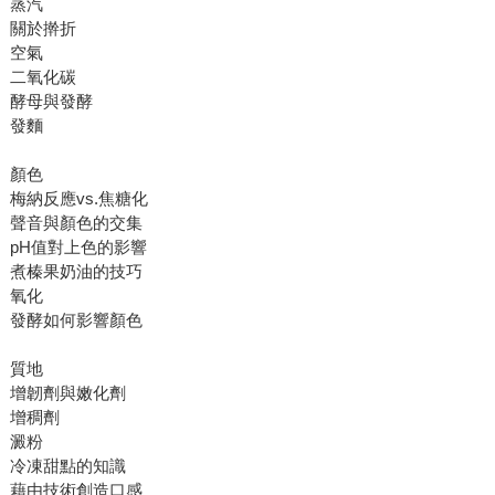
蒸汽
關於擀折
空氣
二氧化碳
酵母與發酵
發麵
顏色
梅納反應vs.焦糖化
聲音與顏色的交集
pH值對上色的影響
煮榛果奶油的技巧
氧化
發酵如何影響顏色
質地
增韌劑與嫩化劑
增稠劑
澱粉
冷凍甜點的知識
藉由技術創造口感