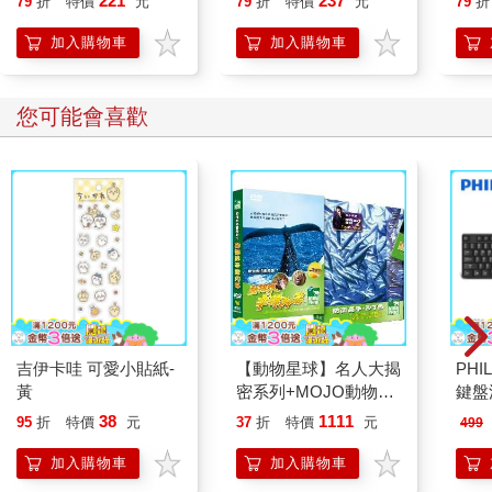
221
237
79
折
特價
元
79
折
特價
元
79
折
人也能變身「行動派」
的37個科學方法
加入購物車
加入購物車
您可能會喜歡
吉伊卡哇 可愛小貼紙-
【動物星球】名人大揭
PHI
黃
密系列+MOJO動物模
鍵盤滑
型 優惠組合套餐
38
1111
95
折
特價
元
37
折
特價
元
499
加入購物車
加入購物車