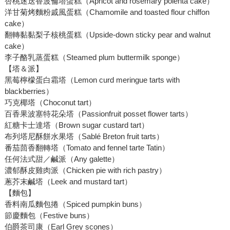
杏桃迷迭香波倫塔蛋糕（Apricot and rosemary polenta cake）
洋甘菊烤麵粉戚風蛋糕（Chamomile and toasted flour chiffon
cake）
翻轉黏黏梨子核桃蛋糕（Upside-down sticky pear and walnut
cake）
李子酪乳蒸蛋糕（Steamed plum buttermilk sponge）
【塔＆派】
黑莓檸檬蛋白霜塔（Lemon curd meringue tarts with
blackberries）
巧克椰塔（Choconut tart）
百香果波塞特花朵塔（Passionfruit posset flower tarts）
紅糖卡士達塔（Brown sugar custard tart）
布列塔尼酥餅水果塔（Sablé Breton fruit tarts）
番茄茴香翻轉塔（Tomato and fennel tarte Tatin）
任何法式甜／鹹派（Any galette）
濃郁酥皮雞肉派（Chicken pie with rich pastry）
蔥芥末鹹塔（Leek and mustard tart）
【麵包】
香料南瓜麵包捲（Spiced pumpkin buns）
節慶麵包（Festive buns）
伯爵茶司康（Earl Grey scones）