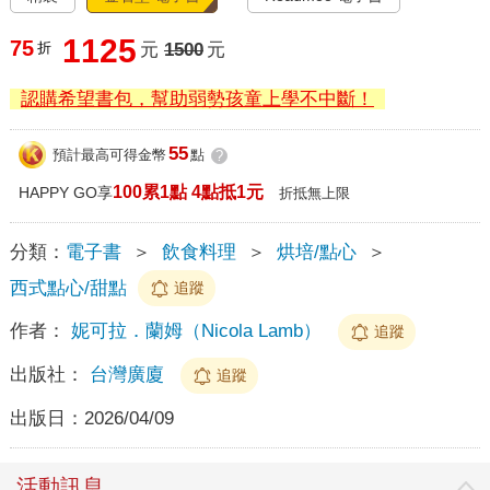
1125
75
折
元
1500
元
認購希望書包，幫助弱勢孩童上學不中斷！
55
預計最高可得金幣
點
?
100累1點 4點抵1元
HAPPY GO享
折抵無上限
分類：
電子書
＞
飲食料理
＞
烘培/點心
＞
西式點心/甜點
追蹤
作者：
妮可拉．蘭姆（Nicola Lamb）
追蹤
出版社：
台灣廣廈
追蹤
出版日：
2026/04/09
活動訊息