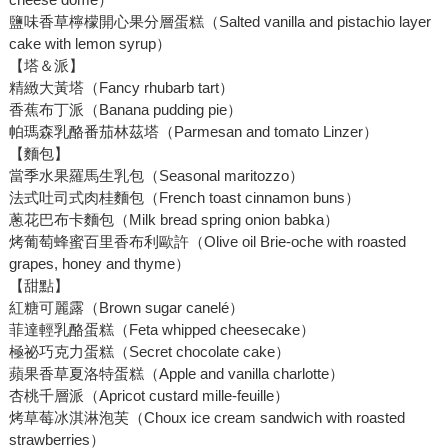
鹽味香草檸檬開心果分層蛋糕（Salted vanilla and pistachio layer
cake with lemon syrup）
【塔＆派】
精緻大黃塔（Fancy rhubarb tart）
香蕉布丁派（Banana pudding pie）
帕瑪森乳酪番茄林茲塔（Parmesan and tomato Linzer）
【麵包】
當季水果羅馬生乳包（Seasonal maritozzo）
法式吐司式肉桂麵包（French toast cinnamon buns）
蔥花巴布卡麵包（Milk bread spring onion babka）
烤葡萄蜂蜜百里香布利歐許（Olive oil Brie-oche with roasted
grapes, honey and thyme）
【甜點】
紅糖可麗露（Brown sugar canelé）
菲達輕乳酪蛋糕（Feta whipped cheesecake）
極祕巧克力蛋糕（Secret chocolate cake）
蘋果香草夏洛特蛋糕（Apple and vanilla charlotte）
杏桃千層派（Apricot custard mille-feuille）
烤草莓冰淇淋泡芙（Choux ice cream sandwich with roasted
strawberries）