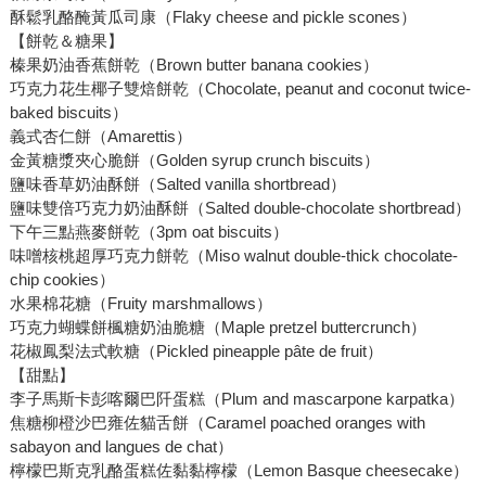
酥鬆乳酪醃黃瓜司康（Flaky cheese and pickle scones）
【餅乾＆糖果】
榛果奶油香蕉餅乾（Brown butter banana cookies）
巧克力花生椰子雙焙餅乾（Chocolate, peanut and coconut twice-
baked biscuits）
義式杏仁餅（Amarettis）
金黃糖漿夾心脆餅（Golden syrup crunch biscuits）
鹽味香草奶油酥餅（Salted vanilla shortbread）
鹽味雙倍巧克力奶油酥餅（Salted double-chocolate shortbread）
下午三點燕麥餅乾（3pm oat biscuits）
味噌核桃超厚巧克力餅乾（Miso walnut double-thick chocolate-
chip cookies）
水果棉花糖（Fruity marshmallows）
巧克力蝴蝶餅楓糖奶油脆糖（Maple pretzel buttercrunch）
花椒鳳梨法式軟糖（Pickled pineapple pâte de fruit）
【甜點】
李子馬斯卡彭喀爾巴阡蛋糕（Plum and mascarpone karpatka）
焦糖柳橙沙巴雍佐貓舌餅（Caramel poached oranges with
sabayon and langues de chat）
檸檬巴斯克乳酪蛋糕佐黏黏檸檬（Lemon Basque cheesecake）