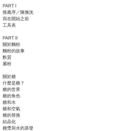
PART I
推薦序／陳撫洸
寫在開始之前
工具表
PART II
關於麵粉
麵粉的故事
麩質
澱粉
關於糖
什麼是糖？
糖的世界
糖的角色
糖和水
糖和空氣
糖的替換
結晶化
糖漿與水的蒸發