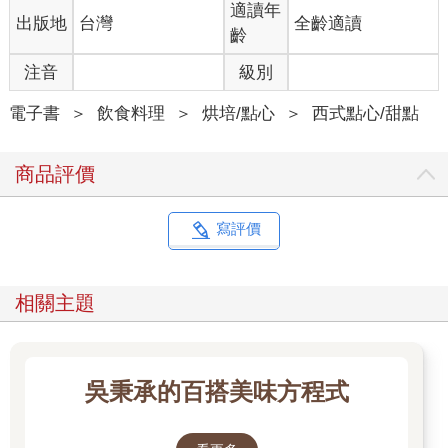
從蛋白霜、塔皮、酥皮、泡芙、海綿蛋糕等基礎技術練習，
適讀年
出版地
台灣
全齡適讀
到歌劇院蛋糕、千層派、布列斯特泡芙、巧克力可頌等經典成品
齡
製作，
讓你在每一次的實作中，逐一拆解美味的關鍵，並同步驗證烘焙
注音
級別
背後的道理。
電子書
＞
飲食料理
＞
烘培/點心
＞
西式點心/甜點
每一次的烤焦、塌陷或分離，其實都是讓你邁向成功的必要練
習。
商品評價
當你真正理解原理，不只是能烤出好吃的甜點，
往後翻開任何食譜時，你都能自信地說：「這個，我也能做
到！」
寫評價
本書特色
1. 屢獲國際肯定的甜點大師──教你一步步邁向烘焙殿堂，在家也
相關主題
能玩出烘焙精髓。
2. 以科學視角破解烘焙魔法──從原理出發，帶你探索每一步驟背
後的「為什麼」。
3. 一次掌握烘焙的核心知識──完整解析食材以及技術，釐清烘焙
吳秉承的百搭美味方程式
背後的運作規則。
4. 收錄100道人氣食譜配方──從餅乾、蛋糕、塔派到麵包，激發
源源不絕的靈感。