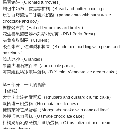
果園餡餅（Orchard turnovers）
麵包牛奶布丁佐焦糖柑橘（Bread-and-butter pudding）
焦香白巧醬油口味義式奶酪（panna cotta with burnt white
chocolate and soy）
檸檬烤布蕾（Baked lemon custard brûlée）
花生醬果醬巴黎布列斯特泡芙（PBJ Paris Brest）
法蘭奇甜甜圈（Crullers）
淡金米布丁佐洋梨和榛果（Blonde rice pudding with pears and
hazelnuts）
義式冰沙（Granitas）
果醬大理石紋百匯（Jam ripple parfait）
薄荷維也納冰淇淋蛋糕（DIY mint Viennese ice cream cake）
第三部分：一天的食譜
【蛋糕】
大黃卡士達奶酥蛋糕（Rhubarb and custard crumb cake）
歐恰塔三奶蛋糕（Horchata tres leches）
糖漬萊姆芒果蛋糕（Mango shortcake with candied lime）
終極巧克力蛋糕（Ultimate chocolate cake）
柑橘奶油乳酪橄欖油圓頂蛋糕（Citrus, olive oil and cream
cheese dome）