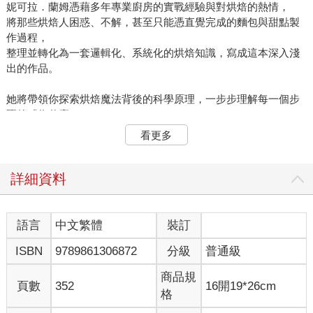
妮可拉．蘭姆憑藉多年專業廚房的實戰經驗與對烘焙的熱情，
將那些烘焙人困惑、不解，甚至只能憑直覺完成的麵包與甜點製
作過程，
整理並轉化為一套邏輯化、系統化的烘焙知識，寫成這本深入淺
出的作品。
她將帶領你探索烘焙魔法背後的科學原理，一步步理解每一個步
驟的「為什麼」，
並幫助你培養屬於自己的「烘焙第六感」，真正消除對烘焙失敗
看更多
的恐懼。
書中不僅完整解構烘焙理論──
從關鍵成分（油脂、麵粉、蛋、糖）與核心技術原理（質地、色
詳細資料
澤、發酵與膨脹等），
並透過精美插圖與圖表，讓你清楚理解烘焙每一個環節如何運
作。
語言
中文繁體
裝訂
ISBN
9789861306872
分級
普通級
本書收錄超過100道可反覆練習的食譜，並依所需時間與難度分
類：
商品規
「一個下午即可完成」、「需要一天時間挑戰」、「週末大工
頁數
352
16開19*26cm
格
程」。