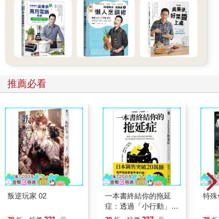
推薦必看
叛逆玩家 02
一本書終結你的拖延
特殊傳
症：透過「小行動」打
開大腦的行動開關，懶