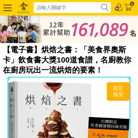
0
【電子書】烘焙之書：「美食界奧斯
卡」飲食書大獎100道食譜，名廚教你
在廚房玩出一流烘焙的要素！
固定
版型