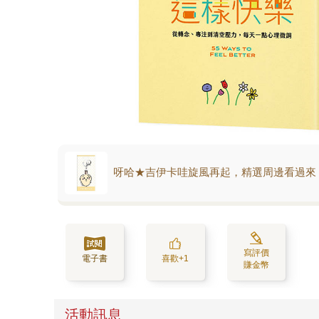
呀哈★吉伊卡哇旋風再起，精選周邊看過來
寫評價
電子書
喜歡+1
賺金幣
活動訊息