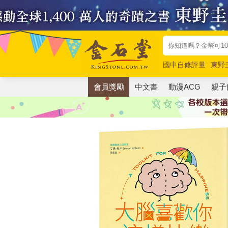
國中自修評量
東野
唯紅花綻放
奧德賽
會員獎勵
中文書
動漫ACG
親子