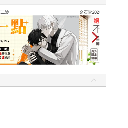
吃一點〉第二波
金石堂2026海