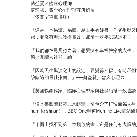
蘇益賢／臨床心理師
蘇琮祺／四季心心理諮商所所長
（依首字筆畫排序）
「這是一本易讀、易懂、易上手的好書。作者生動又
籍，並沒有辦法獲得實效，那麼一定要試試這本！」─
「我們都在尋覓努力著，想要擁有幸福快樂的人生，
德／閱讀人社群主編
「因為天生與演化上的設定，要變得幸福，有時我們
該錯過的最佳指南。」──蘇益賢／臨床心理師
【英國暢銷作家、臨床心理學家與社群領袖一致盛讚
「這本書閱讀起來非常輕鬆，卻包含了打造幸福人生所
nam Krishnan），BBC One頻道Morning Live駐站
「市面上找不到第二本類似的書，它是任何有大腦的人必讀之作