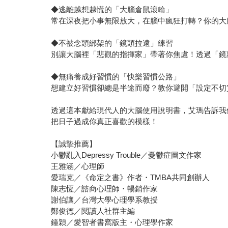
◆逃離越想越慌的「大腦倉鼠滾輪」
常在深夜把小事無限放大，在腦中瘋狂打轉？你的大
◆不被念頭綁架的「鏡頭拉遠」練習
別讓大腦裡「悲觀的指揮家」帶著你焦慮！透過「鏡
◆無痛養成好習慣的「快樂習慣公路」
想建立好習慣卻總是半途而廢？教你避開「設定不切
透過這本獻給現代人的大腦使用說明書，艾瑪告訴我
把日子過成你真正喜歡的模樣！
【誠摯推薦】
小鬱亂入Depressy Trouble／憂鬱症圖文作家
王雅涵／心理師
愛瑞克／《命定之書》作者・TMBA共同創辦人
陳志恆／諮商心理師・暢銷作家
謝伯讓／台灣大學心理學系教授
鄭俊德／閱讀人社群主編
鐘穎／愛智者書窩版主・心理學作家