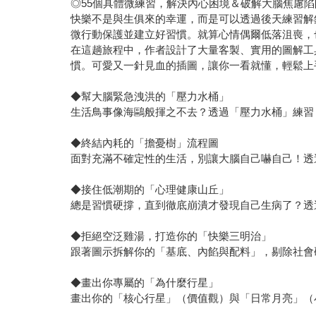
◎55個具體微練習，解決內心困境＆破解大腦焦慮
快樂不是與生俱來的幸運，而是可以透過後天練習解
微行動保護並建立好習慣。就算心情偶爾低落沮喪，
在這趟旅程中，作者設計了大量客製、實用的圖解工
慣。可愛又一針見血的插圖，讓你一看就懂，輕鬆上
◆幫大腦緊急洩洪的「壓力水桶」
生活鳥事像海鷗般揮之不去？透過「壓力水桶」練習
◆終結內耗的「擔憂樹」流程圖
面對充滿不確定性的生活，別讓大腦自己嚇自己！透
◆接住低潮期的「心理健康山丘」
總是習慣硬撐，直到徹底崩潰才發現自己生病了？透
◆拒絕空泛雞湯，打造你的「快樂三明治」
跟著圖示拆解你的「基底、內餡與配料」，剔除社會
◆畫出你專屬的「為什麼行星」
畫出你的「核心行星」（價值觀）與「日常月亮」（