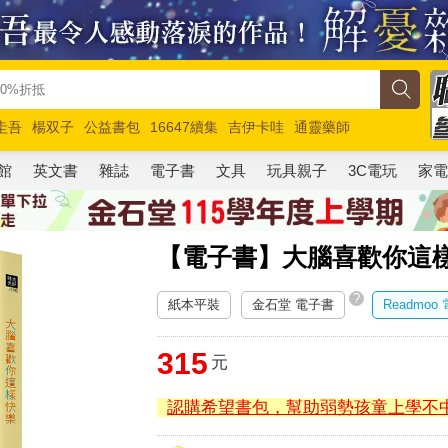
圭吾
楊双子
公益書包
16647續集
吉伊卡哇
通靈藥師
路邊攤新作
馬斯克
玩具總動員5
超慢跑
館
英文書
雜誌
電子書
文具
玩具親子
3C電玩
家
【電子書】大腦喜歡你這
?
紙本平裝
金石堂 電子書
Readmoo
315
元
認購希望書包，幫助弱勢孩童上學不