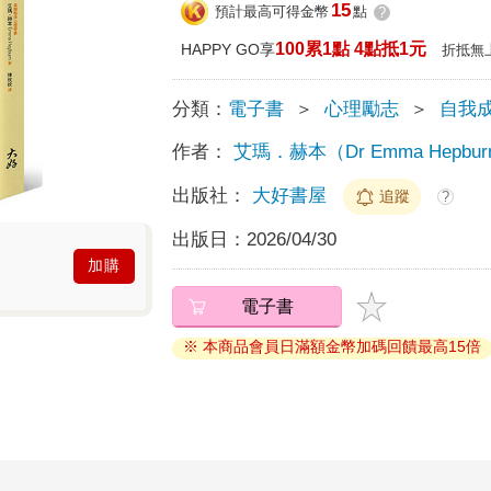
15
預計最高可得金幣
點
?
100累1點 4點抵1元
HAPPY GO享
折抵無
分類：
電子書
＞
心理勵志
＞
自我
作者：
艾瑪．赫本（Dr Emma Hepbur
出版社：
大好書屋
追蹤
?
出版日：
2026/04/30
加購
電子書
※ 本商品會員日滿額金幣加碼回饋最高15倍