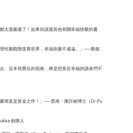
都太過嚴肅了！如果你讀過其他有關幸福快樂的書
理性樂觀態度看世界，幸福快樂不遙遠。」──鄭俊
去。這本視覺化的指南，將是想靠近幸福的讀者們不
直是黃金之作！」──普南・庫許納博士（Dr Pu
kka 創辦人