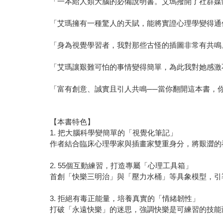
「一本給人類大腦的必備說明書。艾瑪撥開了社群媒體上
「艾瑪擁有一種驚人的天賦，能將實證心理學變得通俗易懂
「身為視覺學習者，我對那些古怪的插圖非常有共鳴。艾
「艾瑪讓艱難可怕的事情變得簡單，為此我對她感激不盡
「富有創意、誠實且引人共鳴──當你翻開這本書，你會覺得艾瑪好
【本書特色】
1. 把大腦科學變簡單的「視覺化筆記」
作者結合臨床心理學家與插畫家雙重身分，將艱澀的
2. 55個互動練習，打造專屬「心理工具箱」
首創「快樂三明治」與「壓力水桶」等具象模型，引
3. 拒絕有毒正能量，培養真實的「情緒韌性」
打破「永遠快樂」的迷思，強調快樂是可練習的技能