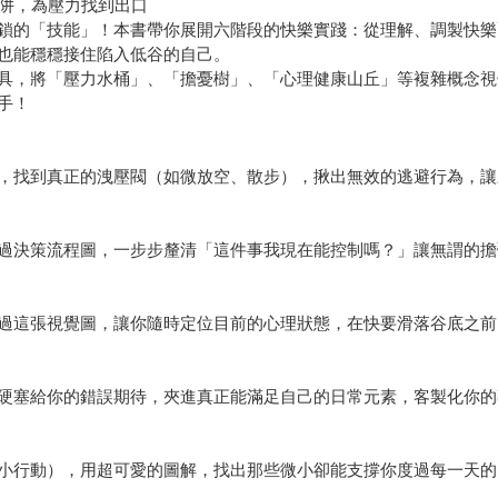
陷阱，為壓力找到出口
鎖的「技能」！本書帶你展開六階段的快樂實踐：從理解、調製快樂
也能穩穩接住陷入低谷的自己。
具，將「壓力水桶」、「擔憂樹」、「心理健康山丘」等複雜概念視
手！
，找到真正的洩壓閥（如微放空、散步），揪出無效的逃避行為，讓
過決策流程圖，一步步釐清「這件事我現在能控制嗎？」讓無謂的擔
過這張視覺圖，讓你隨時定位目前的心理狀態，在快要滑落谷底之前
硬塞給你的錯誤期待，夾進真正能滿足自己的日常元素，客製化你的
小行動），用超可愛的圖解，找出那些微小卻能支撐你度過每一天的