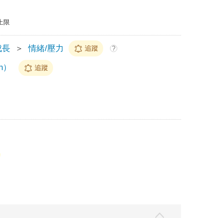
上限
成長
＞
情緒/壓力
追蹤
?
n）
追蹤