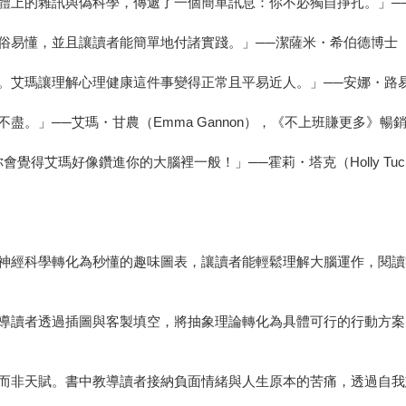
的雜訊與偽科學，傳遞了一個簡單訊息：你不必獨自掙扎。」──莎拉・
，並且讓讀者能簡單地付諸實踐。」──潔薩米・希伯德博士（Dr Je
瑪讓理解心理健康這件事變得正常且平易近人。」──安娜・路易斯（S
。」──艾瑪・甘農（Emma Gannon），《不上班賺更多》暢
像鑽進你的大腦裡一般！」──霍莉・塔克（Holly Tucker），Not 
神經科學轉化為秒懂的趣味圖表，讓讀者能輕鬆理解大腦運作，閱讀
導讀者透過插圖與客製填空，將抽象理論轉化為具體可行的行動方案
而非天賦。書中教導讀者接納負面情緒與人生原本的苦痛，透過自我