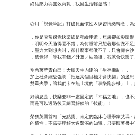
終結壓力與無效內耗，找回生活輕盈感！
◎用「視覺筆記」打破負面慣性＆練習情緒轉念，為
．你是否常感覺快樂總是稍縱即逝，焦慮卻如影隨形
．明明今天過得還不錯，為何睡前只想著那個微不足
．壓力大到想尖叫，卻什麼事都做不了，只會癱在沙
．總覺得「等我有錢／升遷／結婚後，我就會快樂了
別急著苛責自己！大腦天生內建的「生存機制」，
加上社會總愛強調「抵達某個目標才會快樂」的迷思
雙重夾擊，讓我們卡在無止境的「享樂跑步機」上，
好消息是，快樂並非一處固定的「幸福之地」，也不
而是可以透過後天練習解鎖的「技能」！
榮獲英國首相「光點獎」肯定的臨床心理學家艾瑪・
的慣性，不需要理解太過艱深的知識，只要跟著書中