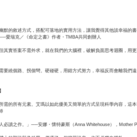
幽默的敘述方式，搭配可落地的實用方法，讓我覺得其他談幸福的書
─愛瑞克／《命定之書》作者・TMBA共同創辦人
但其實答案不需外求，就在我們的大腦裡，破解負面思考迴圈，用更
需要繞個路、拐個彎。硬碰硬，用錯方式努力，幸福反而會離我們遠
】
需的所有元素。艾瑪以如此優美又簡單的方式呈現科學內容，這本書簡
醫師
。」──安娜・懷特豪斯（Anna Whitehouse），Mother Pu