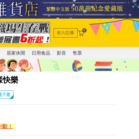
0
登入/註冊
電
居家休閒
日用食品
影音
售票
樣快樂
 電子書
中斷！