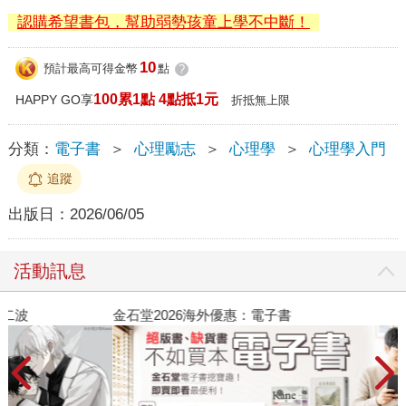
認購希望書包，幫助弱勢孩童上學不中斷！
10
預計最高可得金幣
點
?
100累1點 4點抵1元
HAPPY GO享
折抵無上限
分類：
電子書
＞
心理勵志
＞
心理學
＞
心理學入門
追蹤
出版日：
2026/06/05
活動訊息
金石堂2026海外優惠：電子書