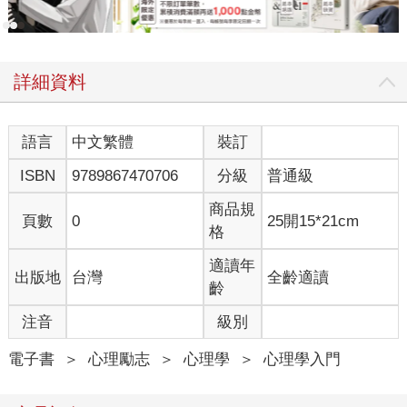
詳細資料
語言
中文繁體
裝訂
ISBN
9789867470706
分級
普通級
商品規
頁數
0
25開15*21cm
格
適讀年
出版地
台灣
全齡適讀
齡
注音
級別
電子書
＞
心理勵志
＞
心理學
＞
心理學入門