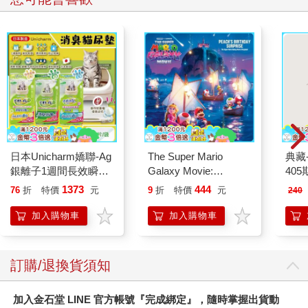
日本Unicharm嬌聯-Ag
The Super Mario
典藏
銀離子1週間長效瞬吸
Galaxy Movie:
405
乾爽寵物消臭大師貓尿
Peach`s Birthday
1373
444
76
折
特價
元
9
折
特價
元
240
墊20片/袋(大容量吸水
Surprise: The Super
防滲漏貓尿布/可觀察
Mario Galaxy Movie
加入購物車
加入購物車
尿色貓潔墊補充包/本
Storybook
品不含貓砂盆)
訂購/退換貨須知
加入金石堂 LINE 官方帳號『完成綁定』，隨時掌握出貨動