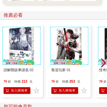
推薦必看
請解開故事謎底 02
叛逆玩家 01
怪奇
213
253
79
折
特價
元
79
折
特價
元
79
折
加入購物車
加入購物車
您可能會喜歡