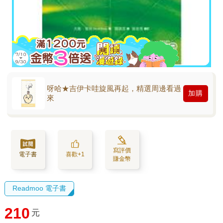
呀哈★吉伊卡哇旋風再起，精選周邊看過
加購
來
寫評價
電子書
喜歡+1
賺金幣
Readmoo 電子書
210
元