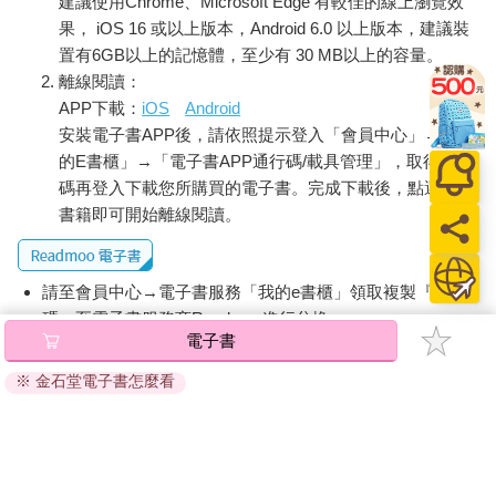
建議使用Chrome、Microsoft Edge 有較佳的線上瀏覽效
果， iOS 16 或以上版本，Android 6.0 以上版本，建議裝
置有6GB以上的記憶體，至少有 30 MB以上的容量。
離線閱讀：
APP下載：
iOS
Android
安裝電子書APP後，請依照提示登入「會員中心」→「我
的E書櫃」→「電子書APP通行碼/載具管理」，取得通行
碼再登入下載您所購買的電子書。完成下載後，點選任一
書籍即可開始離線閱讀。
請至會員中心→電子書服務「我的e書櫃」領取複製『兌換
碼』至電子書服務商Readmoo進行兌換。
電子書
退換貨須知：
※ 金石堂電子書怎麼看
因版權保護，您在金石堂所購買的電子書僅能以金石堂專屬
的閱讀軟體開啟閱讀，無法以其他閱讀器或直接下載檔案。
依據「消費者保護法」第19條及行政院消費者保護處公告之
「通訊交易解除權合理例外情事適用準則」，非以有形媒介
提供之數位內容或一經提供即為完成之線上服務，經消費者