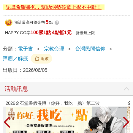
認購希望書包，幫助弱勢孩童上學不中斷！
5
預計最高可得金幣
點
?
100累1點 4點抵1元
HAPPY GO享
折抵無上限
分類：
電子書
＞
宗教命理
＞
台灣民間信仰
＞
拜廟／解籤
追蹤
出版日：
2026/06/05
活動訊息
漫博〈你好，我吃一點〉第二波
金石堂2026海外優惠：電