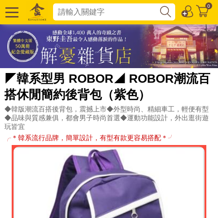
0
◤韓系型男 ROBOR◢ ROBOR潮流百
搭休閒簡約後背包（紫色）
◆韓版潮流百搭後背包，震撼上市◆外型時尚、精細車工，輕便有型
◆品味與質感兼俱，都會男子時尚首選◆運動功能設計，外出逛街遊
玩皆宜
╭＊韓系流行品牌，簡單設計，有型有款更容易搭配＊╯