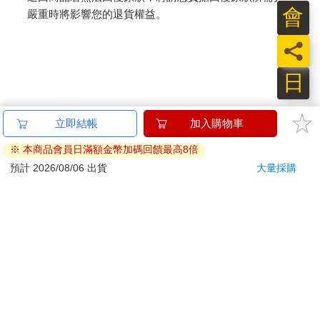
會
嚴重時將影響您的退貨權益。
員
日
立即結帳
加入購物車
※ 本商品會員日滿額金幣加碼回饋最高8倍
預計 2026/08/06 出貨
大量採購
關於我們
門市查詢
分紅大聯盟
客服中心
加好友
訂閱
粉絲團
追蹤