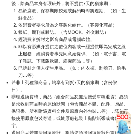
後，除商品本身有瑕疵外，將不提供7天的猶豫期：
易於腐敗、保存期限較短或解約時即將逾期。（如：生
鮮食品）
依消費者要求所為之客製化給付。（客製化商品）
報紙、期刊或雜誌。（含MOOK、外文雜誌）
經消費者拆封之影音商品或電腦軟體。
非以有形媒介提供之數位內容或一經提供即為完成之線
上服務，經消費者事先同意始提供。（如：電子書、電
子雜誌、下載版軟體、虛擬商品…等）
已拆封之個人衛生用品。（如：內衣褲、刮鬍刀、除毛
刀…等）
若非上列種類商品，均享有到貨7天的猶豫期（含例假
日）。
辦理退換貨時，商品（組合商品恕無法接受單獨退貨）必須
是您收到商品時的原始狀態（包含商品本體、配件、贈品、
保證書、所有附隨資料文件及原廠內外包裝…等），請勿直
接使用原廠包裝寄送，或於原廠包裝上黏貼紙張或書寫文
字。
退回商品若無法回復原狀，將請您負擔回復原狀所需費用，