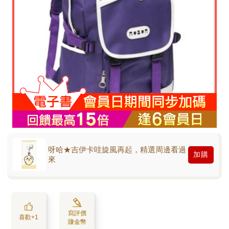
呀哈★吉伊卡哇旋風再起，精選周邊看過
加購
來
寫評價
喜歡+1
賺金幣