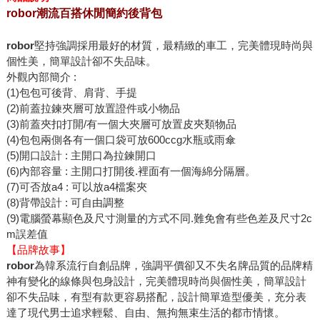
robor潮流百搭休閒簡約後背包
robor
堅持強調採用最好的材質，最精緻的車工，完美體現時尚與
個性美，簡單設計卻不失品味。
外觀內部簡介 :
(1)包包可後背、肩背、手提
(2)前蓋拉鍊夾層可放置證件或小物品
(3)前蓋夾扣打開/有一個大夾層可放置皮夾類物品
(4)包包兩側各有一個口袋可放600ccg水瓶或雨傘
(5)開口設計 : 主開口為拉鍊開口
(6)內部容量 : 主開口打開後.裡面有一個海綿分隔層。
(7)可否放a4 : 可以放a4檔案夾
(8)背帶設計 : 可自由調整
(9)電腦螢幕顯色及尺寸測量的方式不同.難免會有些色差及尺寸2c
m誤差值
【品牌故事】
robor
為韓系流行自創品牌，強調平價卻又不失名牌品質的品牌精
神有變化的線條與包身設計，完美體現時尚與個性美，簡單設計
卻不失品味，有型有款更容易搭配，設計簡單造型優美，充分表
達了現代男士追求輕鬆、自由、無拘無束生活的都市情懷。