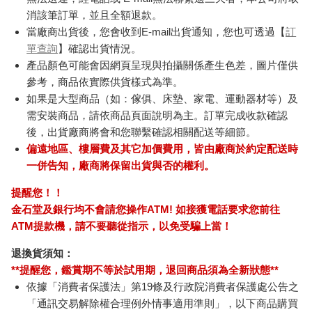
消該筆訂單，並且全額退款。
當廠商出貨後，您會收到E-mail出貨通知，您也可透過【
訂
單查詢
】確認出貨情況。
產品顏色可能會因網頁呈現與拍攝關係產生色差，圖片僅供
參考，商品依實際供貨樣式為準。
如果是大型商品（如：傢俱、床墊、家電、運動器材等）及
需安裝商品，請依商品頁面說明為主。訂單完成收款確認
後，出貨廠商將會和您聯繫確認相關配送等細節。
偏遠地區、樓層費及其它加價費用，皆由廠商於約定配送時
一併告知，廠商將保留出貨與否的權利。
提醒您！！
金石堂及銀行均不會請您操作ATM! 如接獲電話要求您前往
ATM提款機，請不要聽從指示，以免受騙上當！
退換貨須知：
**提醒您，鑑賞期不等於試用期，退回商品須為全新狀態**
依據「消費者保護法」第19條及行政院消費者保護處公告之
「通訊交易解除權合理例外情事適用準則」，以下商品購買