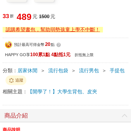
489
33
折
元
1500
元
認購希望書包，幫助弱勢孩童上學不中斷！
20
預計最高可得金幣
點
?
100累1點 4點抵1元
HAPPY GO享
折抵無上限
分類：
居家休閒
＞
流行包袋
＞
流行男包
＞
手提包
追蹤
相關主題：
【開學了！】大學生背包、皮夾
商品介紹
商品說明