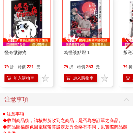
怪奇微微疼
為怪談點燈 1
叛逆
221
253
79
折
特價
元
79
折
特價
元
79
折
加入購物車
加入購物車
注意事項
■ 注意事項
◆收到商品後，請核對所收到之商品，是否為您訂單之商品。
◆商品圖檔顏色因電腦螢幕設定差異會略有不同，以實際商品顏