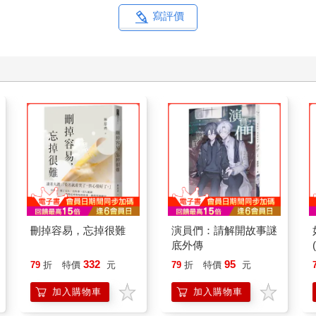
寫評價
刪掉容易，忘掉很難
演員們：請解開故事謎
底外傳
332
95
79
折
特價
元
79
折
特價
元
加入購物車
加入購物車