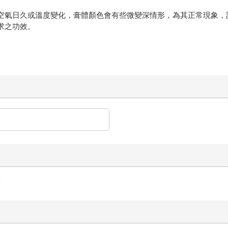
觸空氣日久或溫度變化，膏體顏色會有些微變深情形，為其正常現象，
求之功效。
齒