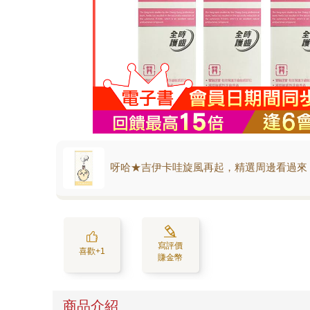
呀哈★吉伊卡哇旋風再起，精選周邊看過來
寫評價
喜歡+1
賺金幣
商品介紹