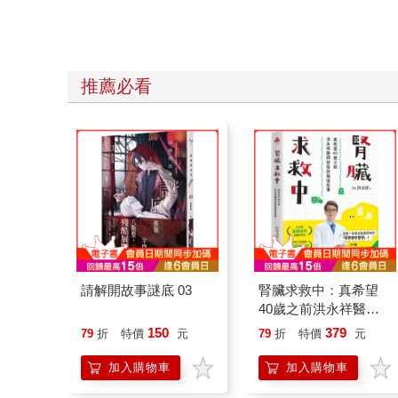
推薦必看
請解開故事謎底 03
腎臟求救中：真希望
40歲之前洪永祥醫師
就告訴我這些事
150
379
79
折
特價
元
79
折
特價
元
加入購物車
加入購物車