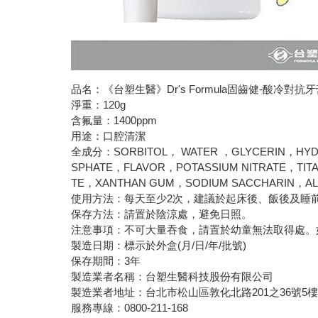
品名：《台塑生醫》Dr's Formula固齒健-酸冷對抗牙膏1
淨重：120g
含氟量：1400ppm
用途：口腔清潔
全成分：SORBITOL， WATER ，GLYCERIN，HYDR
SPHATE，FLAVOR，POTASSIUM NITRATE，TIT
TE，XANTHAN GUM，SODIUM SACCHARIN，ALLA
使用方法：每天至少2次，建議於起床後、飯後及睡
保存方法：請置於陰涼處，避免日照。
注意事項：不可大量吞食，請置於幼童無法取得處。
製造日期：標示於外盒(月/日/年/批號)
保存期間：3年
製造業者名稱：台塑生醫科技股份有限公司
製造業者地址：台北市松山區敦化北路201之36號5
服務專線：0800-211-168