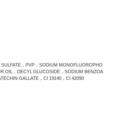
L SULFATE，PVP，SODIUM MONOFLUOROPHO
OR OIL，DECYL GLUCOSIDE，SODIUM BENZOA
CHIN GALLATE，CI 19140，CI 42090