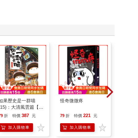
如果歷史是一群喵
怪奇微微疼
叛逆玩家
(15)：大清風雲篇【萌
貓漫畫學歷史】
387
221
79
折
特價
元
79
折
特價
元
79
折
加入購物車
加入購物車
加