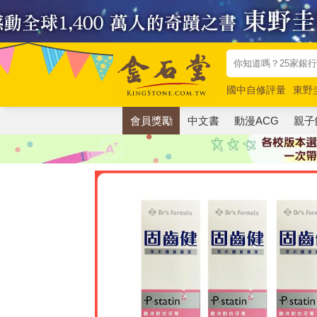
國中自修評量
東野
唯紅花綻放
奧德賽
會員獎勵
中文書
動漫ACG
親子