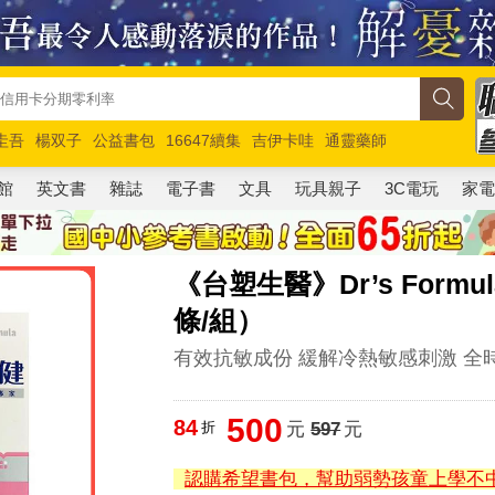
圭吾
楊双子
公益書包
16647續集
吉伊卡哇
通靈藥師
路邊攤新作
馬斯克
玩具總動員5
超慢跑
館
英文書
雜誌
電子書
文具
玩具親子
3C電玩
家
《台塑生醫》Dr’s Form
條/組）
有效抗敏成份 緩解冷熱敏感刺激 全
500
84
折
元
597
元
認購希望書包，幫助弱勢孩童上學不