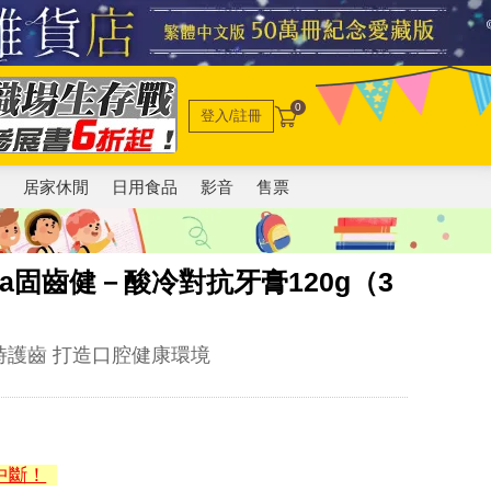
0
登入/註冊
電
居家休閒
日用食品
影音
售票
ula固齒健－酸冷對抗牙膏120g（3
時護齒 打造口腔健康環境
中斷！