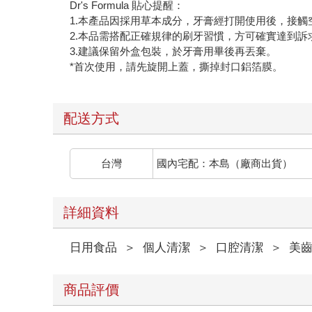
Dr's Formula 貼心提醒：
1.本產品因採用草本成分，牙膏經打開使用後，接
2.本品需搭配正確規律的刷牙習慣，方可確實達到訴
3.建議保留外盒包裝，於牙膏用畢後再丟棄。
*首次使用，請先旋開上蓋，撕掉封口鋁箔膜。
配送方式
台灣
國內宅配：本島（廠商出貨）
詳細資料
日用食品
＞
個人清潔
＞
口腔清潔
＞
美
商品評價