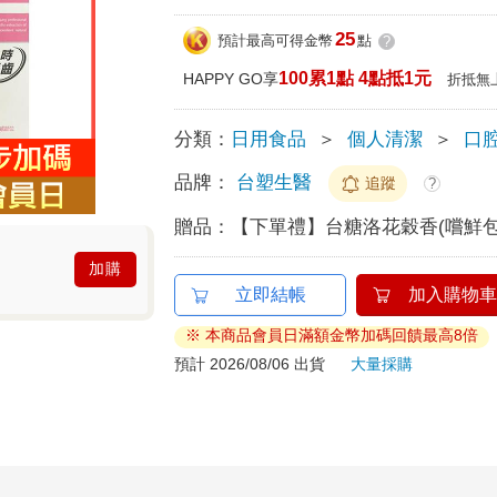
25
預計最高可得金幣
點
?
100累1點 4點抵1元
HAPPY GO享
折抵無
分類：
日用食品
＞
個人清潔
＞
口
品牌：
台塑生醫
追蹤
?
贈品：
【下單禮】台糖洛花穀香(嚐鮮包
加購
立即結帳
加入購物車
※ 本商品會員日滿額金幣加碼回饋最高8倍
預計 2026/08/06 出貨
大量採購