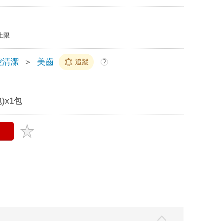
上限
腔清潔
＞
美齒
追蹤
?
)x1包