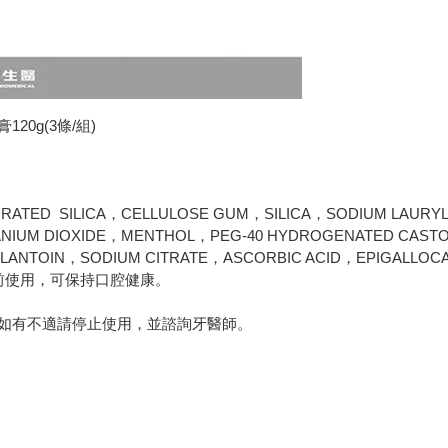
20g(3條/組)
ATED SILICA，CELLULOSE GUM，SILICA，SODIUM LAURY
ANIUM DIOXIDE，MENTHOL，PEG-40 HYDROGENATED CAST
NTOIN，SODIUM CITRATE，ASCORBIC ACID，EPIGALLOCATE
前使用，可保持口腔健康。
如有不適請停止使用，並諮詢牙醫師。
樓