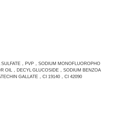
L SULFATE，PVP，SODIUM MONOFLUOROPHO
OR OIL，DECYL GLUCOSIDE，SODIUM BENZOA
CHIN GALLATE，CI 19140，CI 42090