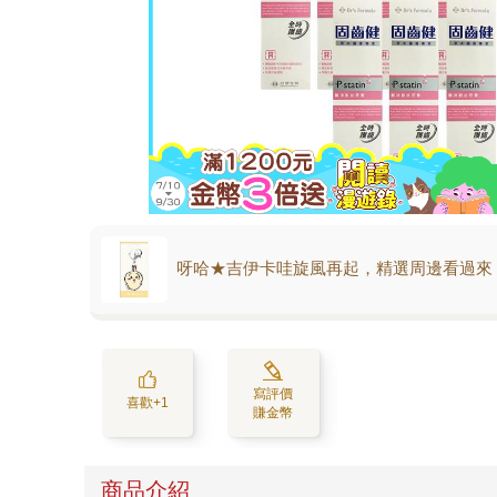
呀哈★吉伊卡哇旋風再起，精選周邊看過來
寫評價
喜歡+1
賺金幣
商品介紹