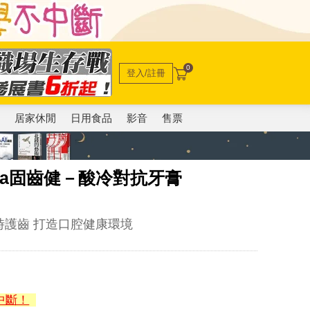
0
登入/註冊
電
居家休閒
日用食品
影音
售票
mula固齒健－酸冷對抗牙膏
時護齒 打造口腔健康環境
中斷！