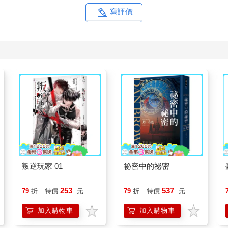
寫評價
叛逆玩家 01
祕密中的祕密
253
537
79
折
特價
元
79
折
特價
元
加入購物車
加入購物車