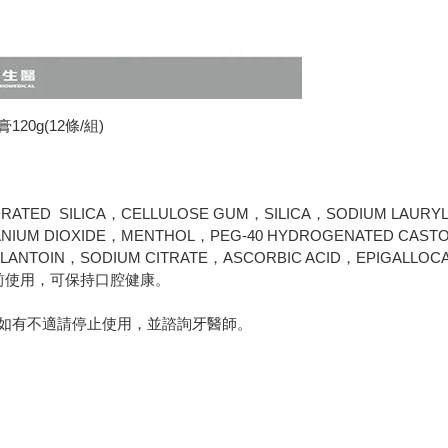
20g(12條/組)
ATED SILICA，CELLULOSE GUM，SILICA，SODIUM LAURY
ANIUM DIOXIDE，MENTHOL，PEG-40 HYDROGENATED CAST
NTOIN，SODIUM CITRATE，ASCORBIC ACID，EPIGALLOCATE
前使用，可保持口腔健康。
如有不適請停止使用，並諮詢牙醫師。
樓