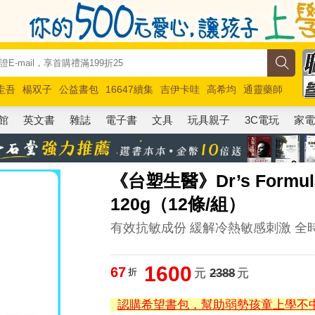
圭吾
楊双子
公益書包
16647續集
吉伊卡哇
高希均
通靈藥師
路邊攤新作
馬斯克
玩具總動員5
超慢跑
館
英文書
雜誌
電子書
文具
玩具親子
3C電玩
家
《台塑生醫》Dr’s For
120g（12條/組）
有效抗敏成份 緩解冷熱敏感刺激 全
1600
67
折
元
2388
元
認購希望書包，幫助弱勢孩童上學不