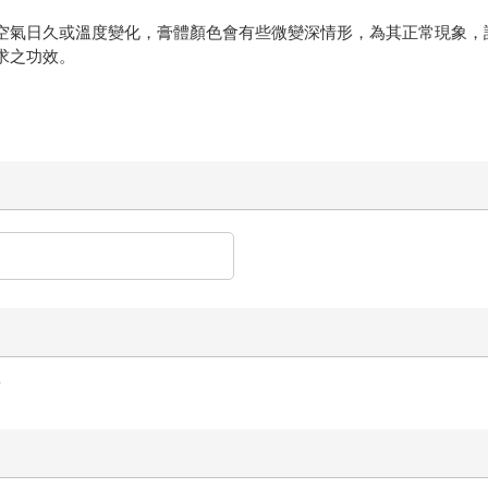
觸空氣日久或溫度變化，膏體顏色會有些微變深情形，為其正常現象，
求之功效。
齒