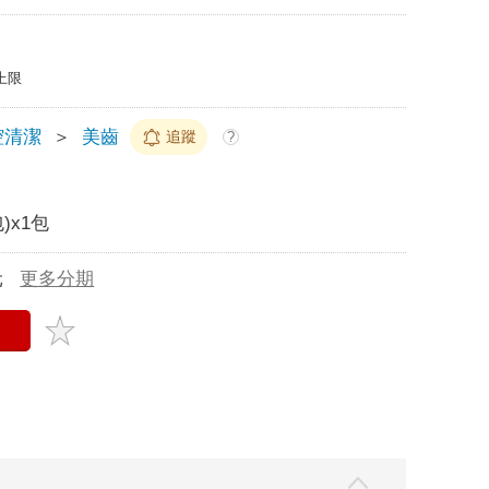
上限
腔清潔
＞
美齒
追蹤
?
)x1包
元
更多分期