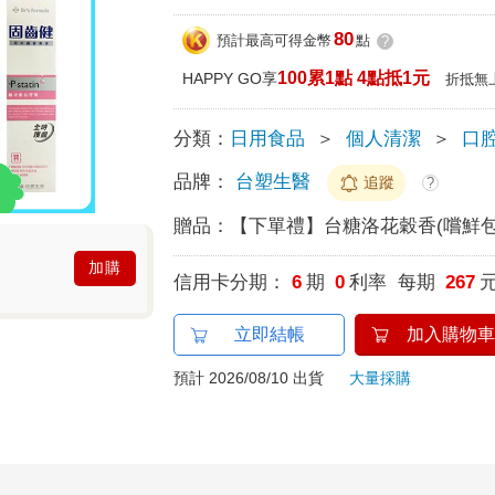
80
預計最高可得金幣
點
?
100累1點 4點抵1元
HAPPY GO享
折抵無
分類：
日用食品
＞
個人清潔
＞
口
品牌：
台塑生醫
追蹤
?
贈品：
【下單禮】台糖洛花穀香(嚐鮮包
加購
信用卡分期：
6
期
0
利率 每期
267
立即結帳
加入購物車
預計 2026/08/10 出貨
大量採購