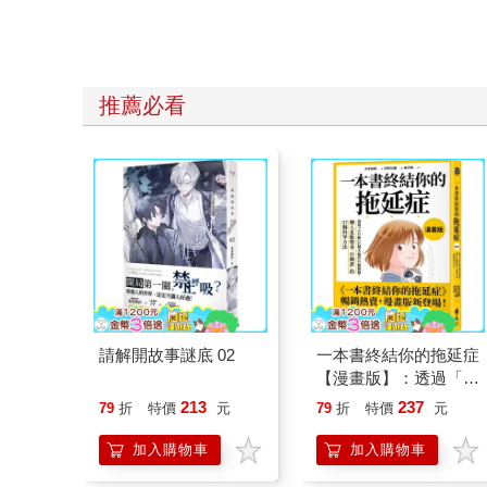
推薦必看
請解開故事謎底 02
一本書終結你的拖延症
【漫畫版】：透過「小
行動」打開大腦的行動
213
237
79
折
特價
元
79
折
特價
元
開關，懶人也能變身
「行動派」的37個科
加入購物車
加入購物車
學方法