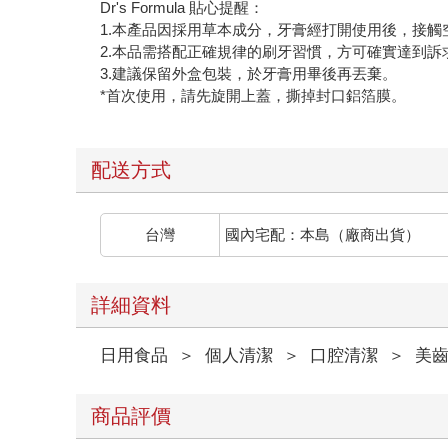
Dr's Formula 貼心提醒：
1.本產品因採用草本成分，牙膏經打開使用後，接
2.本品需搭配正確規律的刷牙習慣，方可確實達到訴
3.建議保留外盒包裝，於牙膏用畢後再丟棄。
*首次使用，請先旋開上蓋，撕掉封口鋁箔膜。
配送方式
台灣
國內宅配：本島（廠商出貨）
詳細資料
日用食品
＞
個人清潔
＞
口腔清潔
＞
美
商品評價