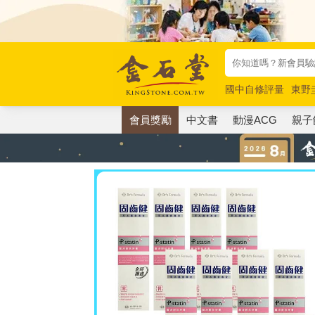
國中自修評量
東野
唯紅花綻放
奧德賽
會員獎勵
中文書
動漫ACG
親子