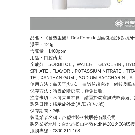
品名：《台塑生醫》Dr's Formula固齒健-酸冷對抗牙膏1
淨重：120g
含氟量：1400ppm
用途：口腔清潔
全成分：SORBITOL， WATER ，GLYCERIN，HYDR
SPHATE，FLAVOR，POTASSIUM NITRATE，TIT
TE，XANTHAN GUM，SODIUM SACCHARIN，ALLA
使用方法：每天至少2次，建議於起床後、飯後及睡
保存方法：請置於陰涼處，避免日照。
注意事項：不可大量吞食，請置於幼童無法取得處。
製造日期：標示於外盒(月/日/年/批號)
保存期間：3年
製造業者名稱：台塑生醫科技股份有限公司
製造業者地址：台北市松山區敦化北路201之36號5
服務專線：0800-211-168