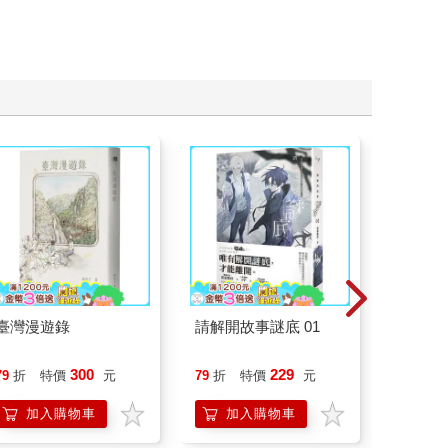
臺灣漫遊錄
請解開故事謎底 01
演員們
底外傳
300
229
79
折
特價
元
79
折
特價
元
79
折
加入購物車
加入購物車
加