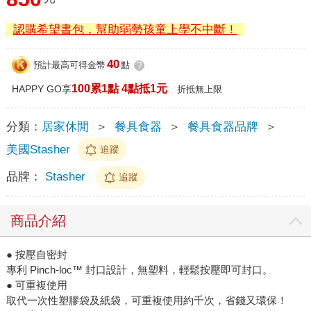
認購希望書包，幫助弱勢孩童上學不中斷！
40
預計最高可得金幣
點
?
100累1點 4點抵1元
HAPPY GO享
折抵無上限
分類：
居家休閒
＞
餐具食器
＞
餐具食器品牌
＞
美國Stasher
追蹤
品牌：
Stasher
追蹤
商品介紹
● 按壓自密封
專利 Pinch-loc™ 封口設計，無塑料，輕鬆按壓即可封口。
● 可重複使用
取代一次性塑膠袋及紙袋，可重複使用約千次，省錢又環保！