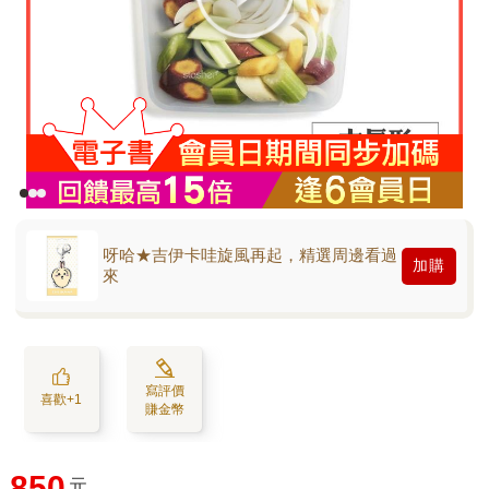
呀哈★吉伊卡哇旋風再起，精選周邊看過
加購
來
寫評價
喜歡+1
賺金幣
850
元