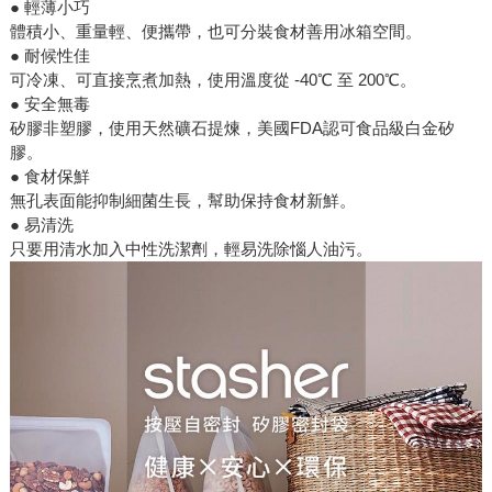
● 輕薄小巧
體積小、重量輕、便攜帶，也可分裝食材善用冰箱空間。
● 耐候性佳
可冷凍、可直接烹煮加熱，使用溫度從 -40℃ 至 200℃。
● 安全無毒
矽膠非塑膠，使用天然礦石提煉，美國FDA認可食品級白金矽
膠。
● 食材保鮮
無孔表面能抑制細菌生長，幫助保持食材新鮮。
● 易清洗
只要用清水加入中性洗潔劑，輕易洗除惱人油污。