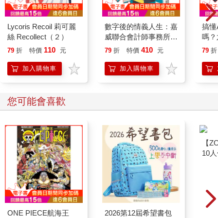
Lycoris Recoil 莉可麗
數字後的情義人生：嘉
搞懂
絲 Recollect（２）
威聯合會計師事務所創
嗎？
辦人張威珍的故事
智慧
110
410
79
折
特價
元
79
折
特價
元
79
折
加入購物車
加入購物車
您可能會喜歡
【ZO
10
微電
ZAF1
ONE PIECE航海王
2026第12屆希望書包