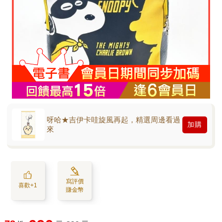
呀哈★吉伊卡哇旋風再起，精選周邊看過
加購
來
寫評價
喜歡+1
賺金幣