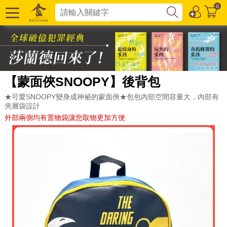
0
【蒙面俠SNOOPY】後背包
★可愛SNOOPY變身成神祕的蒙面俠★包包內部空間容量大，內部有
夾層袋設計
外部兩側均有置物袋讓您取物更加方便