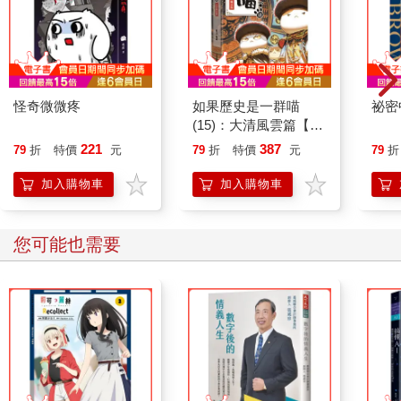
怪奇微微疼
如果歷史是一群喵
祕密
(15)：大清風雲篇【萌
貓漫畫學歷史】
221
387
79
折
特價
元
79
折
特價
元
79
折
加入購物車
加入購物車
您可能也需要