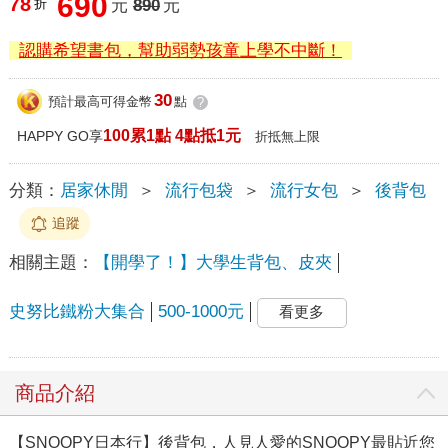
690
78
折
元
890
元
認購希望書包，幫助弱勢孩童上學不中斷！
30
預計最高可得金幣
點
?
100累1點 4點抵1元
HAPPY GO享
折抵無上限
分類：
居家休閒
＞
流行包袋
＞
流行女包
＞
後背包
追蹤
相關主題：
【開學了！】大學生背包、皮夾
史努比鐵粉大集合
500-1000元
看更多
商品介紹
【SNOOPY日本行】後背包，人見人愛的SNOOPY最貼近您