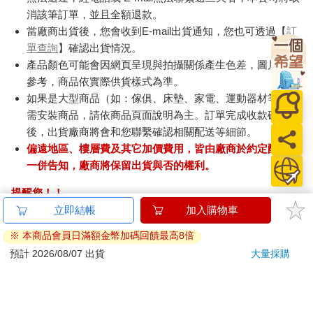
消該筆訂單，並且全額退款。
當廠商出貨後，您會收到E-mail出貨通知，您也可透過【
訂
單查詢
】確認出貨情況。
產品顏色可能會因網頁呈現與拍攝關係產生色差，圖片僅供
參考，商品依實際供貨樣式為準。
如果是大型商品（如：傢俱、床墊、家電、運動器材等）及
需安裝商品，請依商品頁面說明為主。訂單完成收款確認
後，出貨廠商將會和您聯繫確認相關配送等細節。
偏遠地區、樓層費及其它加價費用，皆由廠商於約定配送時
一併告知，廠商將保留出貨與否的權利。
提醒您！！
金石堂及銀行均不會請您操作ATM! 如接獲電話要求您前往
立即結帳
加入購物車
ATM提款機，請不要聽從指示，以免受騙上當！
※ 本商品會員日滿額金幣加碼回饋最高8倍
退換貨須知：
預計 2026/08/07 出貨
大量採購
**提醒您，鑑賞期不等於試用期，退回商品須為全新狀態**
依據「消費者保護法」第19條及行政院消費者保護處公告之
「通訊交易解除權合理例外情事適用準則」，以下商品購買