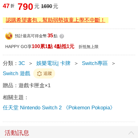
790
47
折
元
1690
元
認購希望書包，幫助弱勢孩童上學不中斷！
35
預計最高可得金幣
點
?
100累1點 4點抵1元
HAPPY GO享
折抵無上限
分類：
3C
＞
娛樂電玩| 卡牌
＞
Switch專區
＞
Switch 遊戲
追蹤
贈品：
遊戲卡匣盒×1
相關主題：
任天堂 Nintendo Switch 2 《Pokemon Pokopia》
活動訊息