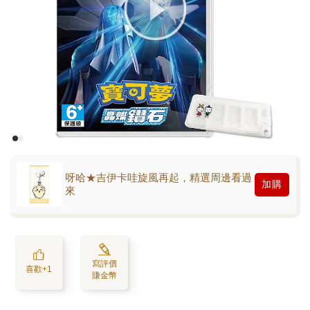
呀哈★吉伊卡哇旋風再起，精選周邊看過
加購
來
寫評價
喜歡+1
賺金幣