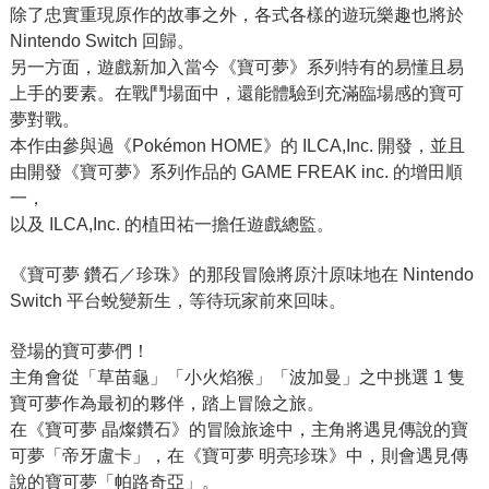
除了忠實重現原作的故事之外，各式各樣的遊玩樂趣也將於
Nintendo Switch 回歸。
另一方面，遊戲新加入當今《寶可夢》系列特有的易懂且易
上手的要素。在戰鬥場面中，還能體驗到充滿臨場感的寶可
夢對戰。
本作由參與過《Pokémon HOME》的 ILCA,Inc. 開發，並且
由開發《寶可夢》系列作品的 GAME FREAK inc. 的增田順
一，
以及 ILCA,Inc. 的植田祐一擔任遊戲總監。
《寶可夢 鑽石／珍珠》的那段冒險將原汁原味地在 Nintendo
Switch 平台蛻變新生，等待玩家前來回味。
登場的寶可夢們！
主角會從「草苗龜」「小火焰猴」「波加曼」之中挑選 1 隻
寶可夢作為最初的夥伴，踏上冒險之旅。
在《寶可夢 晶燦鑽石》的冒險旅途中，主角將遇見傳說的寶
可夢「帝牙盧卡」，在《寶可夢 明亮珍珠》中，則會遇見傳
說的寶可夢「帕路奇亞」。