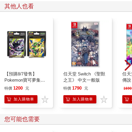
其他人也看
【預購8/7發售】
任天堂 Switch 《聖獸
任天堂
Pokemon寶可夢集換
之王》 中文一般版
傳說
式卡牌 PTCG 超級進
文版
1200
1790
特價
元
特價
元
1690
化 綠寶石風暴 10包組
合PLUS（+深淵之瞳
加入購物車
加入購物車
10包組合PLUS）
您可能也需要