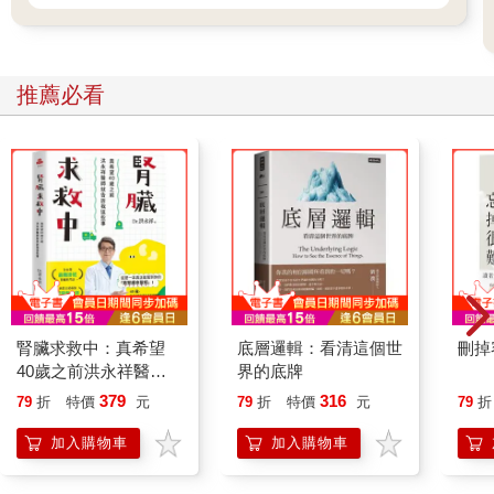
推薦必看
腎臟求救中：真希望
底層邏輯：看清這個世
刪掉
40歲之前洪永祥醫師
界的底牌
就告訴我這些事
379
316
79
折
特價
元
79
折
特價
元
79
折
加入購物車
加入購物車