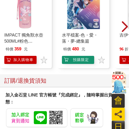
IMPACT 獨角獸水壺
水平檔案-色・愛・
吉伊
500ML#粉色
落・夢-總集篇
IM00B11PK
359
480
特價
元
特價
元
96
折
加入購物車
預購限定
訂購/退換貨須知
加入金石堂 LINE 官方帳號『完成綁定』，隨時掌握出貨動
會
態：
員
日