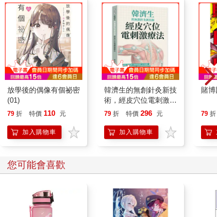
放學後的偶像有個祕密
韓濟生的無創針灸新技
賭博國
(01)
術，經皮穴位電刺激療
法：疼痛控制×睡眠管
110
296
79
折
特價
元
79
折
特價
元
79
折
理×神經精神照護×內
分泌調節，以無創電刺
加入購物車
加入購物車
激延伸傳統針灸，涵蓋
多種疾病照護與管理
您可能會喜歡