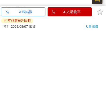
商品運送說明：
立即結帳
加入購物車
本公司所提供的產品配送區域範圍目前僅限台灣本島。注
意！收件地址請勿為郵政信箱。
※ 本品無額外回饋
商品將由廠商透過貨運或是郵局寄送。消費者訂購之商品若
預計 2026/08/07 出貨
大量採購
無法送達，經電話或 E-mail無法聯繫逾三天者，本公司將取
消該筆訂單，並且全額退款。
當廠商出貨後，您會收到E-mail出貨通知，您也可透過【
訂
單查詢
】確認出貨情況。
產品顏色可能會因網頁呈現與拍攝關係產生色差，圖片僅供
參考，商品依實際供貨樣式為準。
如果是大型商品（如：傢俱、床墊、家電、運動器材等）及
需安裝商品，請依商品頁面說明為主。訂單完成收款確認
後，出貨廠商將會和您聯繫確認相關配送等細節。
偏遠地區、樓層費及其它加價費用，皆由廠商於約定配送時
一併告知，廠商將保留出貨與否的權利。
提醒您！！
金石堂及銀行均不會請您操作ATM! 如接獲電話要求您前往