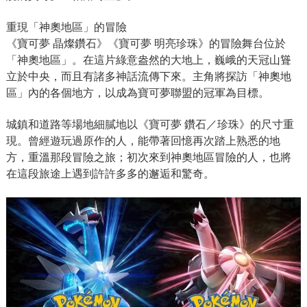
重現「神奧地區」的冒險
《寶可夢 晶燦鑽石》《寶可夢 明亮珍珠》的冒險舞台位於
「神奧地區」。在這片綠意盎然的大地上，巍峨的天冠山聳
立於中央，而且有諸多神話流傳下來。主角將探訪「神奧地
區」內的各個地方，以成為寶可夢聯盟的冠軍為目標。
城鎮和道路等場地細膩地以《寶可夢 鑽石／珍珠》的尺寸重
現。曾經遊玩過原作的人，能帶著回憶再次踏上熟悉的地
方，重溫那段冒險之旅；初次來到神奧地區冒險的人，也將
在這段旅途上遇到許許多多的邂逅和驚奇。