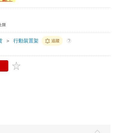
上限
貨
＞
行動裝置架
追蹤
?