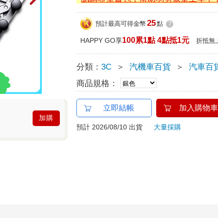
25
預計最高可得金幣
點
?
100累1點 4點抵1元
HAPPY GO享
折抵無
分類：
3C
＞
汽機車百貨
＞
汽車百
商品規格：
立即結帳
加入購物車
加購
預計 2026/08/10 出貨
大量採購