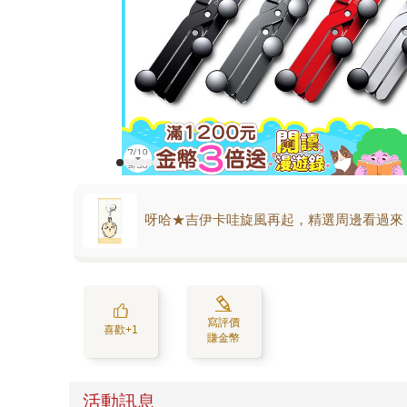
呀哈★吉伊卡哇旋風再起，精選周邊看過來
寫評價
喜歡+1
賺金幣
活動訊息