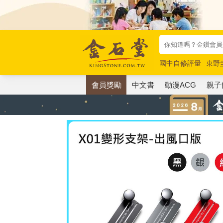
國中自修評量
東野
唯紅花綻放
奧德賽
會員獎勵
中文書
動漫ACG
親子