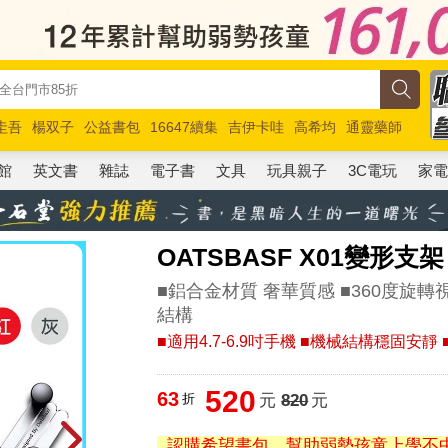
圭吾
楊双子
公益書包
16647續集
吉伊卡哇
高希均
通靈藥師
路邊攤新作
馬斯克
玩具總動員5
超慢跑
館
英文書
雜誌
電子書
文具
玩具親子
3C電玩
家
OATSBASF X01變形
■鋁合金材質 奢華質感 ■360度旋
結構
■適用4.7-6.9吋手機 ■機械結構穩固安
520
63
折
元
820
元
認購希望書包，幫助弱勢孩童上學不