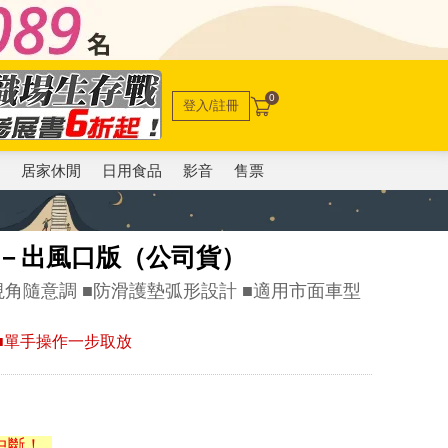
0
登入/註冊
電
居家休閒
日用食品
影音
售票
支架－出風口版（公司貨）
轉視角隨意調 ■防滑護墊弧形設計 ■適用市面車型
靜 ■單手操作一步取放
中斷！