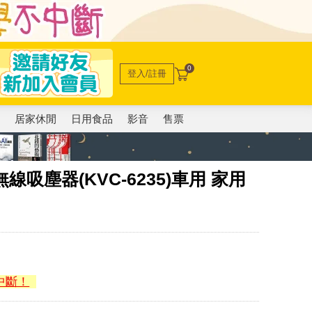
0
登入/註冊
電
居家休閒
日用食品
影音
售票
線吸塵器(KVC-6235)車用 家用
中斷！