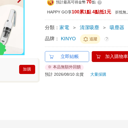
70
預計最高可得金幣
點
?
100累1點 4點抵1元
HAPPY GO享
折抵無
分類：
家電
＞
清潔吸塵
＞
吸塵器
品牌：
KINYO
追蹤
?
立即結帳
加入購物車
※ 本品無額外回饋
加購
預計 2026/08/10 出貨
大量採購