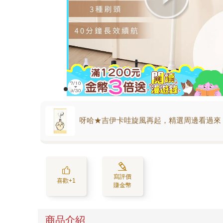
呀哈★吉伊卡哇旋風再起，精選周邊看過來
寫評價
喜歡+1
賺金幣
商品介紹