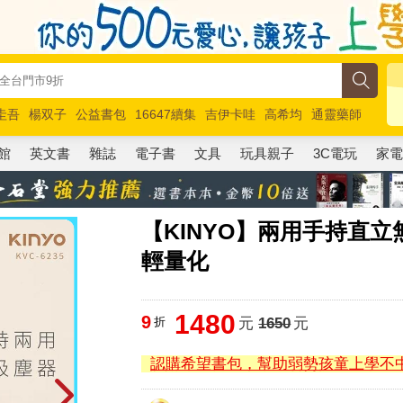
圭吾
楊双子
公益書包
16647續集
吉伊卡哇
高希均
通靈藥師
路邊攤新作
馬斯克
玩具總動員5
超慢跑
館
英文書
雜誌
電子書
文具
玩具親子
3C電玩
家
【KINYO】兩用手持直立無
輕量化
1480
9
折
元
1650
元
認購希望書包，幫助弱勢孩童上學不