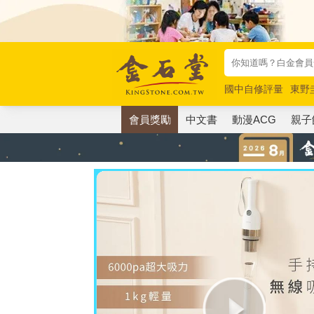
國中自修評量
東野
唯紅花綻放
奧德賽
會員獎勵
中文書
動漫ACG
親子