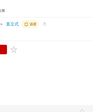
上限
＞
直立式
追蹤
?