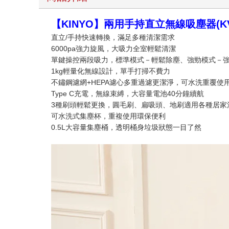
【KINYO】兩用手持直立無線吸塵器(KVC
直立/手持快速轉換，滿足多種清潔需求
6000pa強力旋風，大吸力全室輕鬆清潔
單鍵操控兩段吸力，標準模式－輕鬆除塵、強勁模式－
1kg輕量化無線設計，單手打掃不費力
不鏽鋼濾網+HEPA濾心多重過濾更潔淨，可水洗重覆使
Type C充電，無線束縛，大容量電池40分鐘續航
3種刷頭輕鬆更換，圓毛刷、扁吸頭、地刷適用各種居家
可水洗式集塵杯，重複使用環保便利
0.5L大容量集塵桶，透明桶身垃圾狀態一目了然