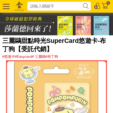
0
三麗鷗甜點時光SuperCard悠遊卡-布
丁狗【受託代銷】
#悠遊卡#Easycard# 三麗鷗#布丁狗