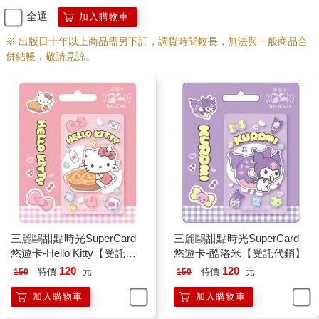
全選
加入購物車
※ 出版日十年以上商品需另下訂，調貨時間較長，無法與一般商品合
併結帳，敬請見諒。
三麗鷗甜點時光SuperCard
三麗鷗甜點時光SuperCard
悠遊卡-Hello Kitty【受託代
悠遊卡-酷洛米【受託代銷】
銷】
120
120
特價
元
特價
元
150
150
加入購物車
加入購物車