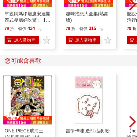
單親媽媽移居盧安達開
趣味摺紙大全集(熱銷
聽說
泰式餐廳好吃驚！【真
版)
活裡
人真事，一本讓人重新
隻貓
434
315
79
折
特價
元
79
折
特價
元
79
折
思考「想過什麼樣的人
生」的勇氣之書】
加入購物車
加入購物車
您可能會喜歡
ONE PIECE航海王
吉伊卡哇 造型貼紙-粉
【he