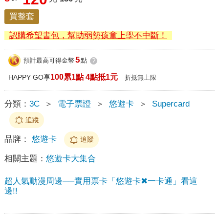
買整套
認購希望書包，幫助弱勢孩童上學不中斷！
5
預計最高可得金幣
點
?
100累1點 4點抵1元
HAPPY GO享
折抵無上限
分類：
3C
＞
電子票證
＞
悠遊卡
＞
Supercard
追蹤
品牌：
悠遊卡
追蹤
相關主題：
悠遊卡大集合
超人氣動漫周邊──實用票卡「悠遊卡✖一卡通」看這
邊!!