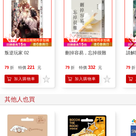
叛逆玩家 02
刪掉容易，忘掉很難
請解
221
332
79
折
特價
元
79
折
特價
元
79
折
加入購物車
加入購物車
其他人也買