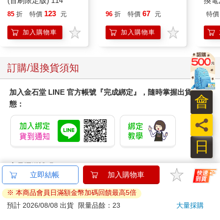
(首刷限定版) 114
換電
123
67
85
折
特價
元
96
折
特價
元
特價
加入購物車
加入購物車
訂購/退換貨須知
加入金石堂 LINE 官方帳號『完成綁定』，隨時掌握出貨動
會
態：
員
日
商品運送說明：
本公司所提供的產品配送區域範圍目前僅限台灣本島。注
意！收件地址請勿為郵政信箱。
商品將由廠商透過貨運或是郵局寄送。消費者訂購之商品若
無法送達，經電話或 E-mail無法聯繫逾三天者，本公司將取