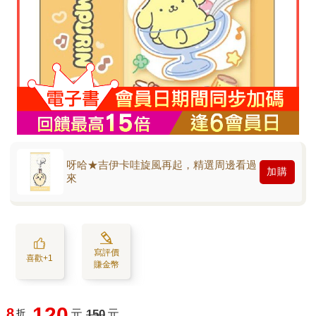
呀哈★吉伊卡哇旋風再起，精選周邊看過
加購
來
寫評價
喜歡+1
賺金幣
120
8
折
元
150
元