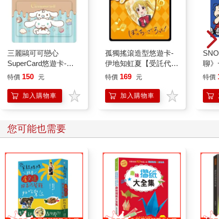
三麗鷗可可戀心
孤獨搖滾造型悠遊卡-
SN
SuperCard悠遊卡-大
伊地知虹夏【受託代
聊》
耳狗【受託代銷】
銷】
150
169
特價
元
特價
元
特價
加入購物車
加入購物車
您可能也需要