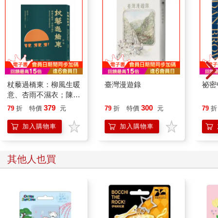
杖藜過橋東：柳風生暖
臺灣漫遊錄
祕密
意、杏雨不濕衣；陳亮
恭談以心轉境的適齡漫
379
300
79
折
特價
元
79
折
特價
元
79
折
想
加入購物車
加入購物車
其他人也買