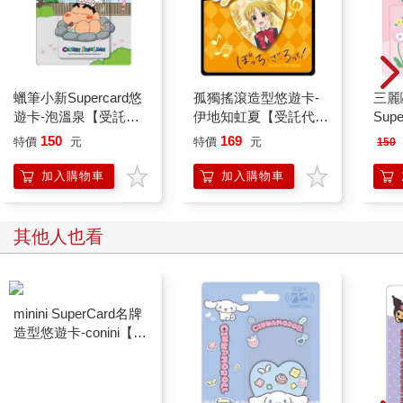
蠟筆小新Supercard悠
孤獨搖滾造型悠遊卡-
三麗
遊卡-泡溫泉【受託代
伊地知虹夏【受託代
Sup
銷】
銷】
耳狗
150
169
特價
元
特價
元
150
加入購物車
加入購物車
其他人也看
minini SuperCard名牌
造型悠遊卡-conini【受
託代銷】