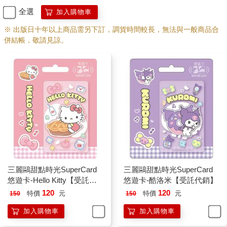
全選
加入購物車
※ 出版日十年以上商品需另下訂，調貨時間較長，無法與一般商品合
併結帳，敬請見諒。
三麗鷗甜點時光SuperCard
三麗鷗甜點時光SuperCard
悠遊卡-Hello Kitty【受託代
悠遊卡-酷洛米【受託代銷】
銷】
120
120
特價
元
特價
元
150
150
加入購物車
加入購物車