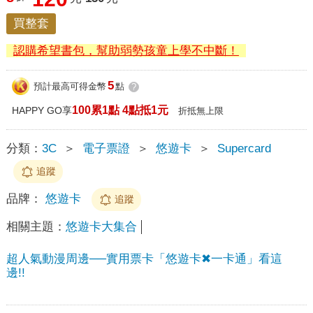
買整套
認購希望書包，幫助弱勢孩童上學不中斷！
5
預計最高可得金幣
點
?
100累1點 4點抵1元
HAPPY GO享
折抵無上限
分類：
3C
＞
電子票證
＞
悠遊卡
＞
Supercard
追蹤
品牌：
悠遊卡
追蹤
相關主題：
悠遊卡大集合
超人氣動漫周邊──實用票卡「悠遊卡✖一卡通」看這
邊!!