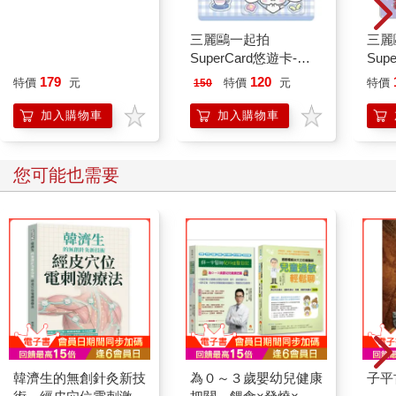
三麗鷗一起拍
三麗
SuperCard悠遊卡-大
Sup
耳狗【受託代銷】
酷洛
179
120
特價
元
特價
元
特價
150
加入購物車
加入購物車
您可能也需要
韓濟生的無創針灸新技
為０～３歲嬰幼兒健康
子平