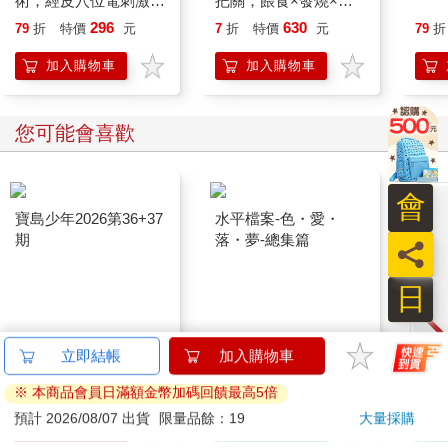
術，經皮穴位電刺激療
把關，餵食×發燒×意
法：疼痛控制×睡眠管
外預防×用藥×居家照
296
630
79
折
特價
元
7
折
特價
元
79
折
理×神經精神照護×內
顧×異位性皮膚炎×過
分泌調節，以無創電刺
敏性鼻炎×氣喘×過敏
加入購物車
加入購物車
激延伸傳統針灸，涵蓋
性結膜炎 套書(共2本)
多種疾病照護與管理
您可能會喜歡
會
寶島少年2026第36+37
水平檔案-色・愛・
期
落・夢-總集篇
員
日
BLO
AB
90
480
特價
元
特價
元
特價
95