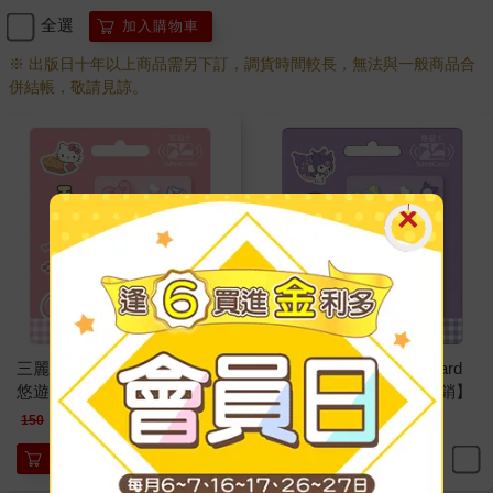
全選
加入購物車
※ 出版日十年以上商品需另下訂，調貨時間較長，無法與一般商品合
併結帳，敬請見諒。
三麗鷗甜點時光SuperCard
三麗鷗甜點時光SuperCard
悠遊卡-Hello Kitty【受託代
悠遊卡-酷洛米【受託代銷】
銷】
120
120
特價
元
特價
元
150
150
加入購物車
加入購物車