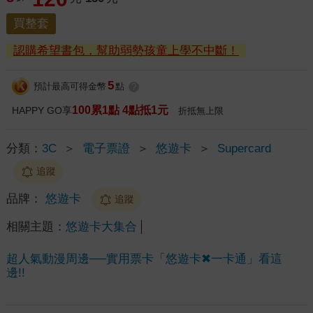
買整套
認購希望書包，幫助弱勢孩童上學不中斷！
5
預計最高可得金幣
點
?
100累1點 4點抵1元
HAPPY GO享
折抵無上限
分類：
3C
＞
電子票證
＞
悠遊卡
＞
Supercard
追蹤
品牌：
悠遊卡
追蹤
相關主題：
悠遊卡大集合
超人氣動漫周邊──實用票卡「悠遊卡✖一卡通」看這
邊!!