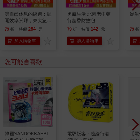
讓自己休息的練習：拋
勇氣生活 北港老中藥
從生
開效率崇拜，東大急診
行超香防蚊包
名醫寫給焦慮世代的心
284
142
79
折
特價
元
79
折
特價
元
79
折
靈指南
加入購物車
加入購物車
您可能會喜歡
韓國SANDOKKAEBI
電馭叛客：邊緣行者
【電