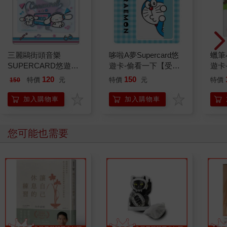
三麗鷗街頭音樂
哆啦A夢Supercard悠
蠟筆小
SUPERCARD悠遊卡-
遊卡-偷看一下【受託
遊卡
大耳狗(透明) 【受託
代銷】
銷】
120
150
特價
元
特價
元
特價
150
代銷】
加入購物車
加入購物車
您可能也需要