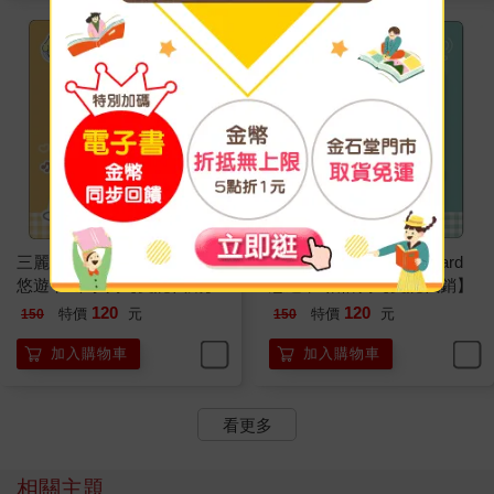
三麗鷗甜點時光SuperCard
三麗鷗甜點時光SuperCard
悠遊卡-布丁狗【受託代銷】
悠遊卡-帕恰狗【受託代銷】
120
120
特價
元
特價
元
150
150
加入購物車
加入購物車
看更多
相關主題