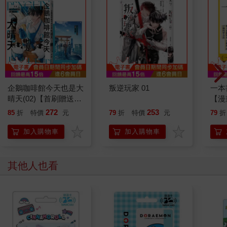
企鵝咖啡館今天也是大
叛逆玩家 01
一本
晴天(02)【首刷贈送
【漫
「謹賀新年」收藏卡】
行動
272
253
85
折
特價
元
79
折
特價
元
79
折
開關
「行
加入購物車
加入購物車
學方
其他人也看