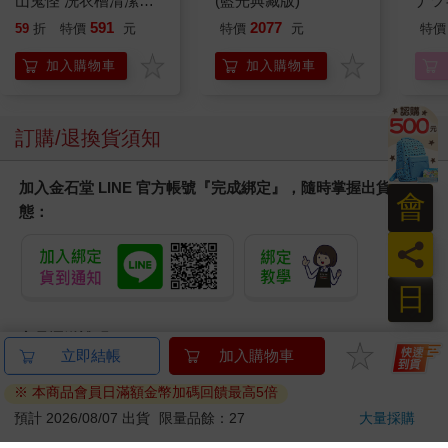
山鬼怪 洗衣槽清潔劑
(藍光典藏版)
ナツ
450公克-10包組
591
2077
59
折
特價
元
特價
元
特價
加入購物車
加入購物車
訂購/退換貨須知
加入金石堂 LINE 官方帳號『完成綁定』，隨時掌握出貨動
會
態：
員
日
商品運送說明：
立即結帳
加入購物車
本公司所提供的產品配送區域範圍目前僅限台灣本島。注
意！收件地址請勿為郵政信箱。
※ 本商品會員日滿額金幣加碼回饋最高5倍
商品將由廠商透過貨運或是郵局寄送。消費者訂購之商品若
預計 2026/08/07 出貨
限量品餘：27
大量採購
無法送達，經電話或 E-mail無法聯繫逾三天者，本公司將取