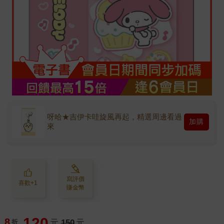
呀哈★吉伊卡哇旋風再起，精選周邊看過
加購
來
寫評價
喜歡+1
賺金幣
120
8
折
元
150
元