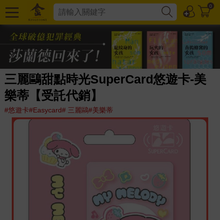
0
三麗鷗甜點時光SuperCard悠遊卡-美
樂蒂【受託代銷】
#悠遊卡#Easycard# 三麗鷗#美樂蒂