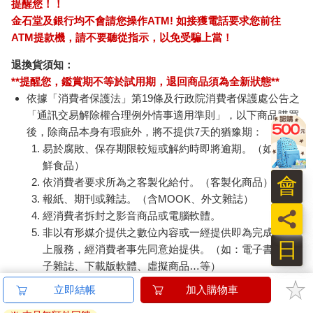
提醒您！！
金石堂及銀行均不會請您操作ATM! 如接獲電話要求您前往
ATM提款機，請不要聽從指示，以免受騙上當！
退換貨須知：
**提醒您，鑑賞期不等於試用期，退回商品須為全新狀態**
依據「消費者保護法」第19條及行政院消費者保護處公告之
「通訊交易解除權合理例外情事適用準則」，以下商品購買
後，除商品本身有瑕疵外，將不提供7天的猶豫期：
易於腐敗、保存期限較短或解約時即將逾期。（如：生
鮮食品）
會
依消費者要求所為之客製化給付。（客製化商品）
報紙、期刊或雜誌。（含MOOK、外文雜誌）
員
經消費者拆封之影音商品或電腦軟體。
非以有形媒介提供之數位內容或一經提供即為完成之線
日
上服務，經消費者事先同意始提供。（如：電子書、電
子雜誌、下載版軟體、虛擬商品…等）
已拆封之個人衛生用品。（如：內衣褲、刮鬍刀、除毛
立即結帳
加入購物車
刀…等）