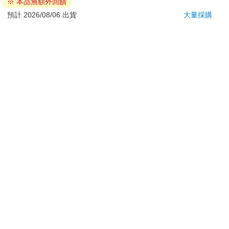
※ 本品無額外回饋
若非上列種類商品，均享有到貨7天的猶豫期（含例假
日）。
預計 2026/08/06 出貨
大量採購
辦理退換貨時，商品（組合商品恕無法接受單獨退貨）必須
是您收到商品時的原始狀態（包含商品本體、配件、贈品、
保證書、所有附隨資料文件及原廠內外包裝…等），請勿直
接使用原廠包裝寄送，或於原廠包裝上黏貼紙張或書寫文
字。
退回商品若無法回復原狀，將請您負擔回復原狀所需費用，
嚴重時將影響您的退貨權益。