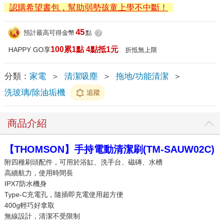
認購希望書包，幫助弱勢孩童上學不中斷！
45
預計最高可得金幣
點
?
100累1點 4點抵1元
HAPPY GO享
折抵無上限
分類：
家電
＞
清潔吸塵
＞
拖地/功能清潔
＞
洗玻璃/除油垢機
追蹤
商品介紹
【THOMSON】手持電動清潔刷(TM-SAUW02C)
附四種刷頭配件，可用於浴缸、洗手台、磁磚、水槽
高續航力，使用時間長
IPX7防水機身
Type-C充電孔，隨插即充電使用超方便
400g輕巧好拿取
無線設計，清潔不受限制