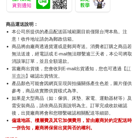
商品運送說明：
本公司所提供的產品配送區域範圍目前僅限台灣本島。注
意！收件地址請勿為郵政信箱。
商品將由廠商透過貨運或是郵局寄送。消費者訂購之商品若
無法送達，經電話或 E-mail無法聯繫逾三天者，本公司將取
消該筆訂單，並且全額退款。
當廠商出貨後，您會收到E-mail出貨通知，您也可透過【
訂
單查詢
】確認出貨情況。
產品顏色可能會因網頁呈現與拍攝關係產生色差，圖片僅供
參考，商品依實際供貨樣式為準。
如果是大型商品（如：傢俱、床墊、家電、運動器材等）及
需安裝商品，請依商品頁面說明為主。訂單完成收款確認
後，出貨廠商將會和您聯繫確認相關配送等細節。
偏遠地區、樓層費及其它加價費用，皆由廠商於約定配送時
一併告知，廠商將保留出貨與否的權利。