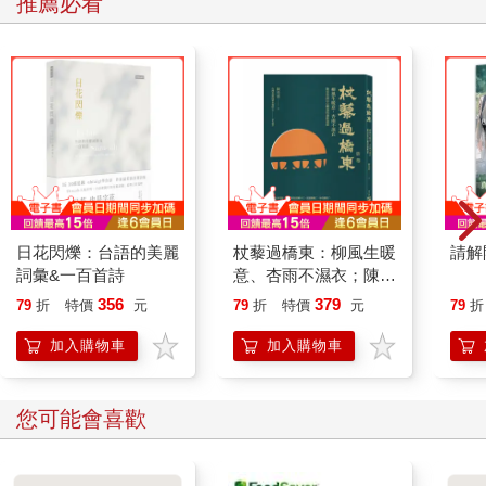
推薦必看
日花閃爍：台語的美麗
杖藜過橋東：柳風生暖
請解
詞彙&一百首詩
意、杏雨不濕衣；陳亮
恭談以心轉境的適齡漫
356
379
79
折
特價
元
79
折
特價
元
79
折
想
加入購物車
加入購物車
您可能會喜歡