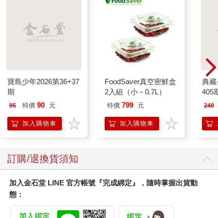
寶島少年2026第36+37
FoodSaver真空密鮮盒
典藏
期
2入組（小－0.7L）
405
90
799
特價
元
特價
元
95
240
加入購物車
加入購物車
訂購/退換貨須知
加入金石堂 LINE 官方帳號『完成綁定』，隨時掌握出貨動
態：