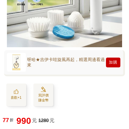
呀哈★吉伊卡哇旋風再起，精選周邊看過
加購
來
寫評價
喜歡+1
賺金幣
990
77
折
元
1280
元