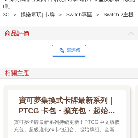
理。
3C
＞
娛樂電玩| 卡牌
＞
Switch專區
＞
Switch 2主機
商品評價
寫評價
相關主題
寶可夢集換式卡牌最新系列｜
PTCG 卡包・擴充包・起始牌
組．最新卡牌＆組合一次看
寶可夢卡牌最新系列持續更新！PTCG 中文版擴
充包、超級進化ex卡包組合、起始牌組、全新周
邊一次彙整，新彈上市不漏接，快速找到你要的