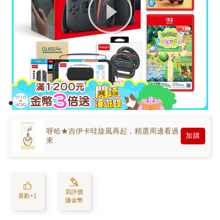
呀哈★吉伊卡哇旋風再起，精選周邊看過
加購
來
寫評價
喜歡+1
賺金幣