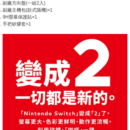
副廠方向盤(一組2入)
副廠主機包(款式隨機)×1
9H螢幕保護貼×1
手把矽膠套×1