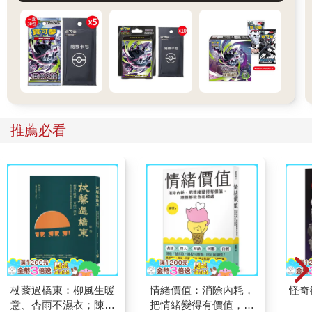
推薦必看
杖藜過橋東：柳風生暖
情緒價值：消除內耗，
怪奇
意、杏雨不濕衣；陳亮
把情緒變得有價值，跟