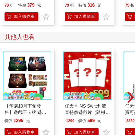
恭談以心轉境的適齡漫
誰都能自在相處
379
316
79
折
特價
元
79
折
特價
元
79
折
想
加入購物車
加入購物車
其他人也看
【預購10月下旬發
任天堂 NS Switch 驚
任天堂
售】遊戲王卡牌 遊戲
喜特價遊戲片（隨機出
寶可夢
王 源繪決鬥套組 遊戲
貨）
Pok
1295
599
特價
元
特價
元
1290
2380
篇／城之內篇／海馬篇
版鑰
（台灣代理版-三款任
（送
加入購物車
加入購物車