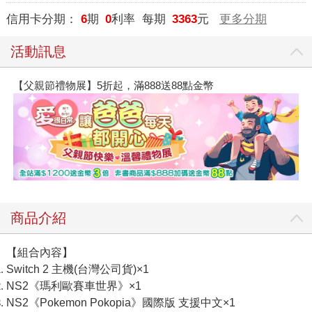
信用卡分期：
6
期
0
利率 每期
3363
元
更多分期
活動訊息
【父親節禮物展】5折起，滿888送88點金幣
商品介紹
【組合內容】
Switch 2 主機(台灣公司貨)×1
NS2《瑪利歐賽車世界》×1
NS2《Pokemon Pokopia》國際版 支援中文×1