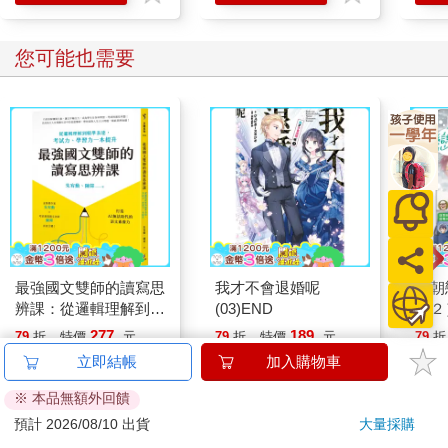
選）
您可能也需要
最強國文雙師的讀寫思
我才不會退婚呢
今朝
辨課：從邏輯理解到精
(03)END
（２
準表達，考試力、學習
277
189
79
折
特價
元
79
折
特價
元
79
折
力一本提升
立即結帳
加入購物車
加入購物車
加入購物車
※ 本品無額外回饋
預計 2026/08/10 出貨
大量採購
您可能會喜歡