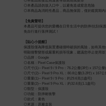
◎本產品若接近高溫會導致燃燒或變形
◎本產品請勿放入口中，以避免造成窒息危險
◎本商品為消耗性產品，商品無保固，僅於鑑賞期內
【免責聲明】
本產品可提供您的愛機在日常生活中的防摔/抗刮保
免自行進行落摔測試！
【貼心小提醒】
保護殼僅為降低裝置遭碰撞時破損的風險，如有其他
明顯撞擊變形或嚴重耗損等現象，建議您停止使用並
◎品牌：Google
◎名稱：Pixel Case保護殼
◎尺寸(1)-- Pixel 9 / 9 Pro：76.2公釐(3吋) x 157公釐
◎尺寸(2)-- Pixel 9 Pro XL：80.8公釐(3.2吋) x 167公
◎重量(1)-- Pixel 9 / 9 Pro：約29.6克(1盎司)
◎重量(2)-- Pixel 9 Pro XL：約32.6克(1.1盎司)
◎類型：保護殼
◎功能：防摔耐衝擊
◎款式：素色
◎來源：原廠盒裝