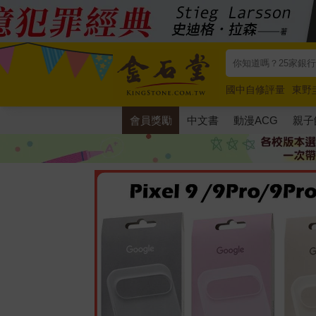
國中自修評量
東野
唯紅花綻放
奧德賽
會員獎勵
中文書
動漫ACG
親子