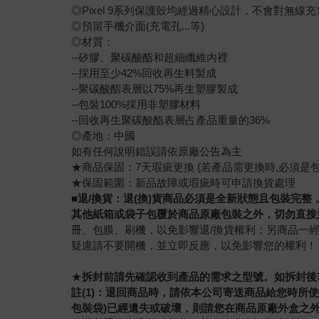
◎Pixel 9系列保護殼均經過精心設計，不會對無線充電
◎預留手機介面(充電孔...等)
◎材質：
--矽膠、聚碳酸酯和超細纖維內裡
--採用至少42%回收再生料製成
--聚碳酸酯表層以75%再生塑膠製成
--包裝100%採用非塑膠材料
--回收再生聚碳酸酯表層占產品重量的36%
◎產地：中國
如有任何說明錯誤請依原廠公告為主
★商品保固：7天瑕疵更換 (若產品需更換時,必須是包
★保固範圍：新品故障或瑕疵時可申請換貨處理
■退/換貨：退(換)貨商品必須是全新狀態且包裝完
其他紙箱或袋子包覆於商品原廠包裝之外，切勿直接
冊、包膜、刷機，以免影響退/換貨權利；另商品一
疑慮請不要開機，並立即反應，以免影響您的權利！
★
拆封前請先確認收到產品的需求之型號。如拆封後
註(1)：退回商品時，請依本公司寄送商品給您時所
包裝袋)已經遺失或破壞，則請您在商品原廠外盒之