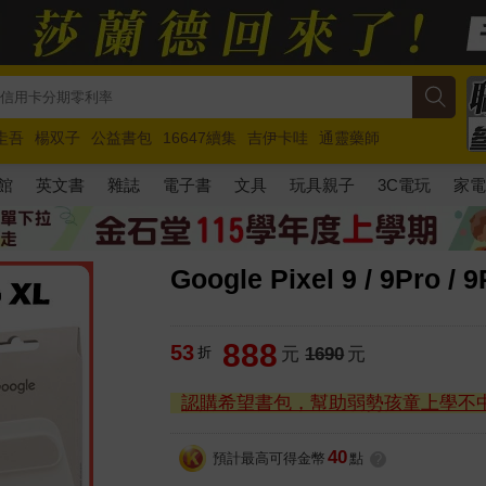
圭吾
楊双子
公益書包
16647續集
吉伊卡哇
通靈藥師
路邊攤新作
馬斯克
玩具總動員5
超慢跑
館
英文書
雜誌
電子書
文具
玩具親子
3C電玩
家
Google Pixel 9 / 9Pro
888
53
折
元
1690
元
認購希望書包，幫助弱勢孩童上學不
40
預計最高可得金幣
點
?