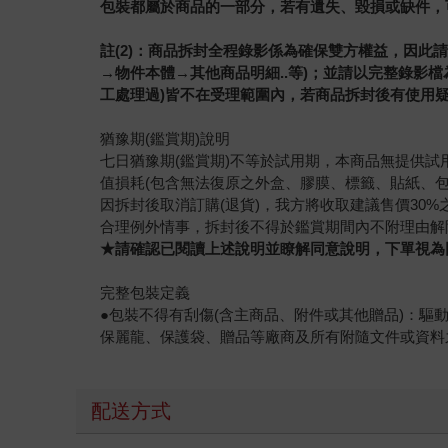
包裝都屬於商品的一部分，若有遺失、毀損或缺件，
註(2)：商品拆封全程錄影係為確保雙方權益，因
→物件本體→其他商品明細..等)；並請以完整錄影
工處理過)皆不在受理範圍內，若商品拆封後有使用疑
猶豫期(鑑賞期)說明
七日猶豫期(鑑賞期)不等於試用期，本商品無提供
值損耗(包含無法復原之外盒、膠膜、標籤、貼紙、包
因拆封後取消訂購(退貨)，我方將收取建議售價3
合理例外情事，拆封後不得於鑑賞期間內不附理由解
★請確認已閱讀上述說明並瞭解同意說明，下單視為
完整包裝定義
●包裝不得有刮傷(含主商品、附件或其他贈品)：驅
保麗龍、保護袋、贈品等廠商及所有附隨文件或資料
配送方式