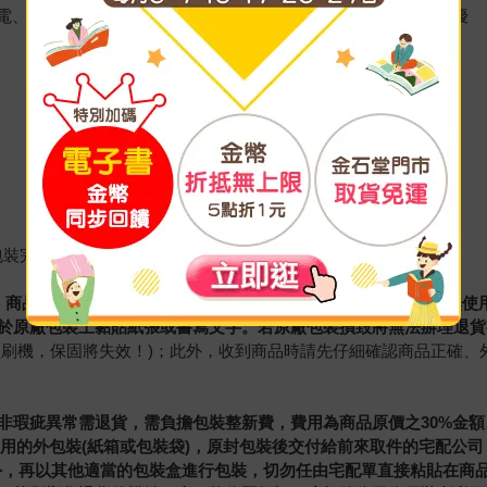
、麥克風、喇叭、手機訊號、Bluetooth和WiFi連線能力造成干擾
裝完整)
整，商品及相關配件、贈品不得缺件、刮傷或有智慧財產權之配件無使用
於原廠包裝上黏貼紙張或書寫文字。若原廠包裝損毀將無法辦理退貨
經刷機，保固將失效！)；此外，收到商品時請先仔細確認商品正確、
非瑕疵異常需退貨，需負擔包裝整新費，費用為商品原價之30%金額
使用的外包裝(紙箱或包裝袋)，原封包裝後交付給前來取件的宅配公
外，再以其他適當的包裝盒進行包裝，切勿任由宅配單直接粘貼在商