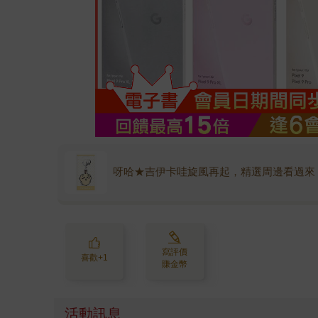
呀哈★吉伊卡哇旋風再起，精選周邊看過來
寫評價
喜歡+1
賺金幣
活動訊息