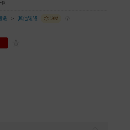
上限
週邊
＞
其他週邊
追蹤
?