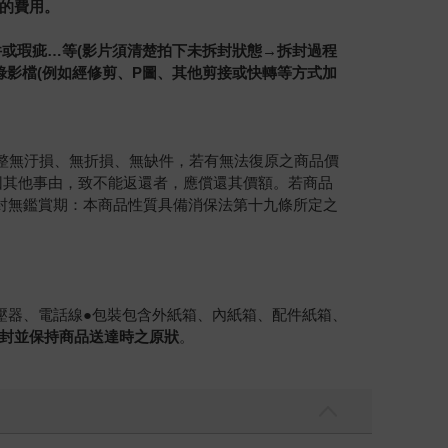
的費用。
件或瑕疵…等(影片須清楚拍下未拆封狀態→拆封過程
錄影檔(例如經修剪、P圖、其他剪接或快轉等方式加
完整無汙損、無折損、無缺件，若有無法復原之商品價
或因其他事由，致不能返還者，應償還其價額。若商品
拆封無鑑賞期：本商品性質具備消保法第十九條所定之
變壓器、電話線●包裝包含外紙箱、內紙箱、配件紙箱、
封並保持商品送達時之原狀
。