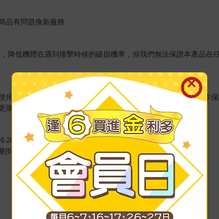
商品有問題換新服務
護，降低機體在遇到撞擊時候的破損機率，但我們無法保證本產品在
使用原因而導致裝置壞損概不負責。如同其他保護類產品一樣，本保
更換全新商品以確保本產品之保護性為最佳狀態。
(6.2吋) x 13.7公釐(0.5吋)
釐(6.6吋) x 13.7公釐(0.5吋)