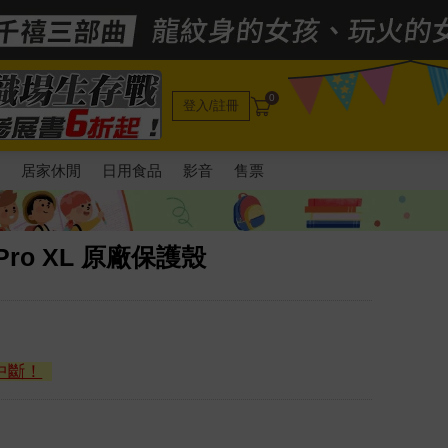
0
登入/註冊
電
居家休閒
日用食品
影音
售票
 / 9Pro XL 原廠保護殼
中斷！