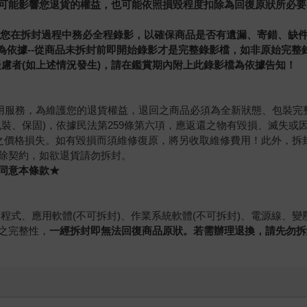
可能影響您退貨的權益，也可能依照損毀程度扣除為回復原狀所必要
此請您在拆封過程中務必全程錄影，以確保商品是否有遺漏、寄錯、缺
檔為依據--從商品未拆封前即開始錄影才是完整錄影檔，如非原始完整
慮者(如上述情況發生)，請在鑑賞期內附上此錄影檔為依據告知！
試用服務，為維護您的退貨權益，退回之商品必須為全新狀態、包裝
裝、保固)，依據民法第259條第六項，應返還之物有毀損、滅失
0%之價格損失。如有毀損而須維修復原，將另收取維修費用！此外，
除契約，如欲退貨請勿拆封。
同意本條款★
動程式、應用軟體(不可拆封)、作業系統軟體(不可拆封)、電源線、
之完整性，
一經拆封即無法回復商品原狀。若需辦理退換，請先勿拆