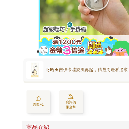
呀哈★吉伊卡哇旋風再起，精選周邊看過來
寫評價
喜歡+1
賺金幣
商品介紹