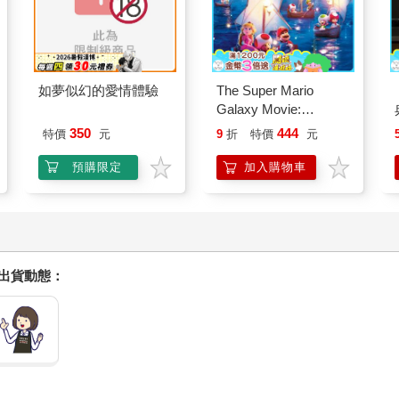
如夢似幻的愛情體驗
The Super Mario
Galaxy Movie:
Peach`s Birthday
350
444
特價
元
9
折
特價
元
Surprise: The Super
Mario Galaxy Movie
預購限定
加入購物車
Storybook
握出貨動態：