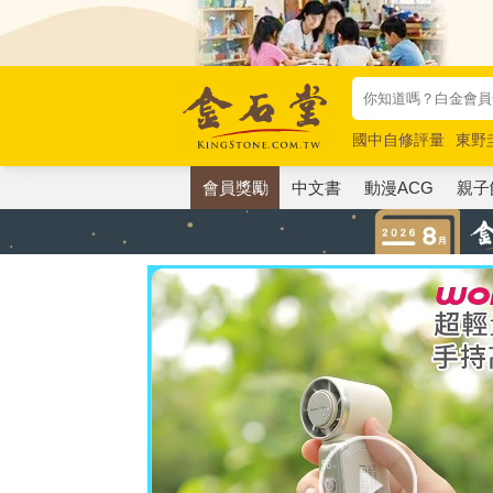
國中自修評量
東野
唯紅花綻放
奧德賽
會員獎勵
中文書
動漫ACG
親子