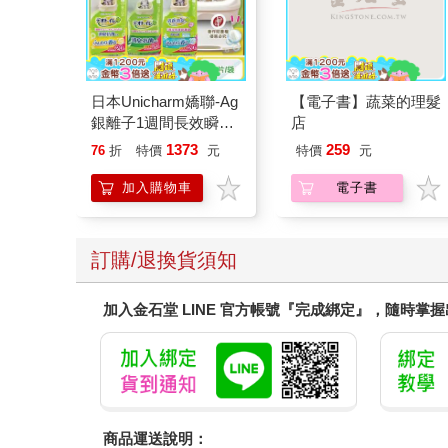
日本Unicharm嬌聯-Ag
【電子書】蔬菜的理髮
銀離子1週間長效瞬吸
店
乾爽寵物消臭大師貓尿
1373
259
76
折
特價
元
特價
元
墊20片/袋(大容量吸水
防滲漏貓尿布/可觀察
加入購物車
電子書
尿色貓潔墊補充包/本
品不含貓砂盆)
訂購/退換貨須知
加入金石堂 LINE 官方帳號『完成綁定』，隨時掌
商品運送說明：