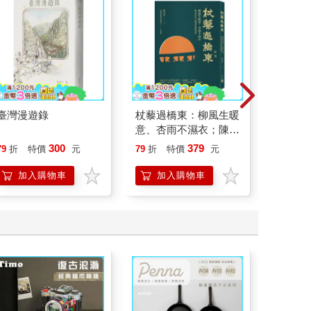
臺灣漫遊錄
杖藜過橋東：柳風生暖
如果西遊
意、杏雨不濕衣；陳亮
：《如
恭談以心轉境的適齡漫
喵》作
300
379
79
折
特價
元
79
折
特價
元
79
折
想
【首卷
加入購物車
加入購物車
加