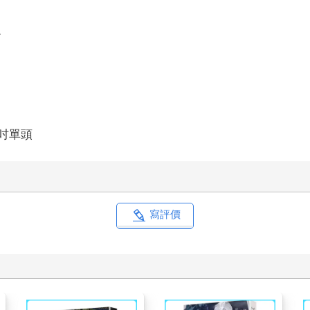
1
9吋單頭
寫評價