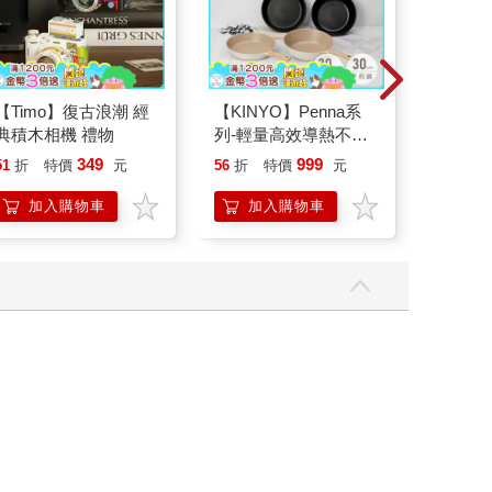
【Timo】復古浪潮 經
【KINYO】Penna系
德國Alp
典積木相機 禮物
列-輕量高效導熱不沾
控油無
平煎鍋30cm
凝露375
349
999
51
折
特價
元
56
折
特價
元
73
折
髮根(護
調理頭
加入購物車
加入購物車
加
滋潤洗
質適用)