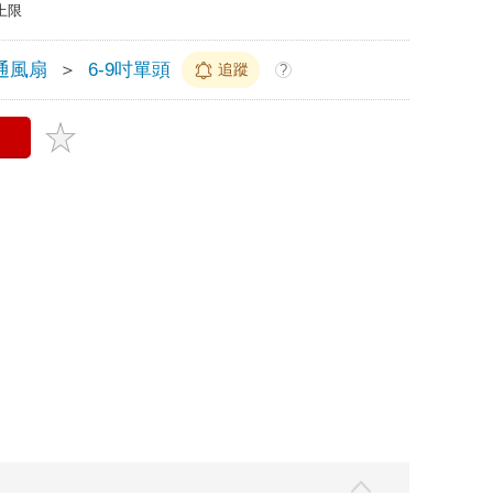
上限
通風扇
＞
6-9吋單頭
追蹤
?