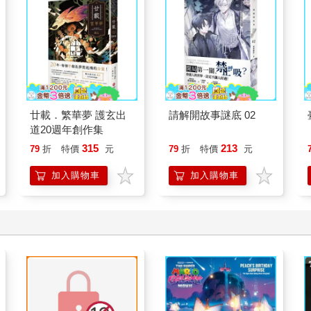
廿載．繁華夢 護玄出
請解開故事謎底 02
道20週年創作集
315
213
79
折
特價
元
79
折
特價
元
加入購物車
加入購物車