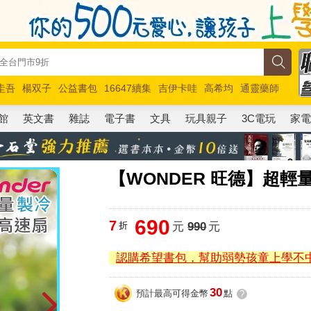
圭吾
楊双子
公益書包
16647續集
吉伊卡哇
高希均
通靈藥師
路邊攤新作
馬斯克
玩具總動員5
超慢跑
館
英文書
雜誌
電子書
文具
玩具親子
3C電玩
家
【WONDER 旺德】超輕量
690
7
折
元
990
元
認購希望書包，幫助弱勢孩童上學不
30
預計最高可得金幣
點
?