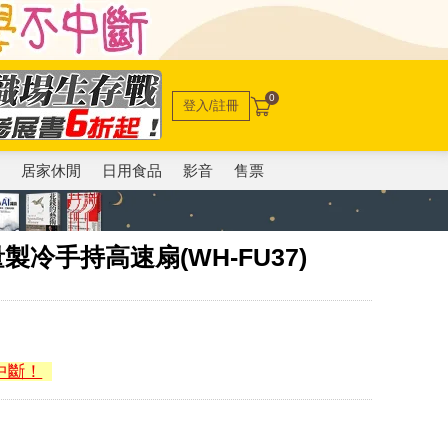
0
登入/註冊
電
居家休閒
日用食品
影音
售票
製冷手持高速扇(WH-FU37)
中斷！