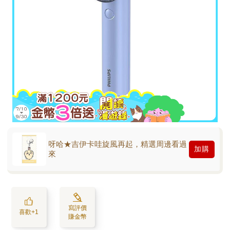
呀哈★吉伊卡哇旋風再起，精選周邊看過
加購
來
寫評價
喜歡+1
賺金幣