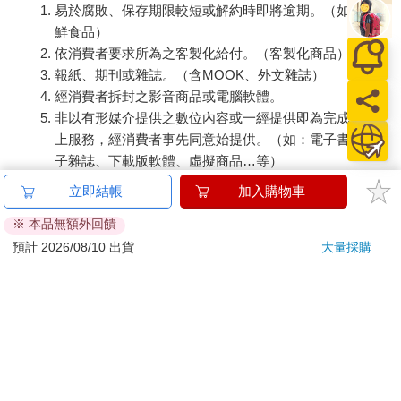
易於腐敗、保存期限較短或解約時即將逾期。（如：生
鮮食品）
依消費者要求所為之客製化給付。（客製化商品）
報紙、期刊或雜誌。（含MOOK、外文雜誌）
經消費者拆封之影音商品或電腦軟體。
非以有形媒介提供之數位內容或一經提供即為完成之線
上服務，經消費者事先同意始提供。（如：電子書、電
子雜誌、下載版軟體、虛擬商品…等）
已拆封之個人衛生用品。（如：內衣褲、刮鬍刀、除毛
立即結帳
加入購物車
刀…等）
※ 本品無額外回饋
若非上列種類商品，均享有到貨7天的猶豫期（含例假
日）。
預計 2026/08/10 出貨
大量採購
辦理退換貨時，商品（組合商品恕無法接受單獨退貨）必須
是您收到商品時的原始狀態（包含商品本體、配件、贈品、
保證書、所有附隨資料文件及原廠內外包裝…等），請勿直
接使用原廠包裝寄送，或於原廠包裝上黏貼紙張或書寫文
字。
退回商品若無法回復原狀，將請您負擔回復原狀所需費用，
嚴重時將影響您的退貨權益。