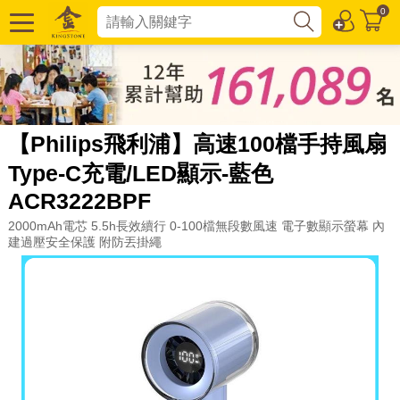
0
【Philips飛利浦】高速100檔手持風扇
Type-C充電/LED顯示-藍色
ACR3222BPF
2000mAh電芯 5.5h長效續行 0-100檔無段數風速 電子數顯示螢幕 內
建過壓安全保護 附防丟掛繩