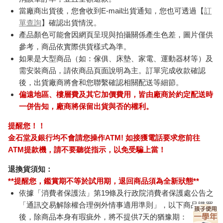
當廠商出貨後，您會收到E-mail出貨通知，您也可透過【
訂
單查詢
】確認出貨情況。
產品顏色可能會因網頁呈現與拍攝關係產生色差，圖片僅供
參考，商品依實際供貨樣式為準。
如果是大型商品（如：傢俱、床墊、家電、運動器材等）及
需安裝商品，請依商品頁面說明為主。訂單完成收款確認
後，出貨廠商將會和您聯繫確認相關配送等細節。
偏遠地區、樓層費及其它加價費用，皆由廠商於約定配送時
一併告知，廠商將保留出貨與否的權利。
提醒您！！
金石堂及銀行均不會請您操作ATM! 如接獲電話要求您前往
ATM提款機，請不要聽從指示，以免受騙上當！
退換貨須知：
**提醒您，鑑賞期不等於試用期，退回商品須為全新狀態**
依據「消費者保護法」第19條及行政院消費者保護處公告之
「通訊交易解除權合理例外情事適用準則」，以下商品購買
後，除商品本身有瑕疵外，將不提供7天的猶豫期：