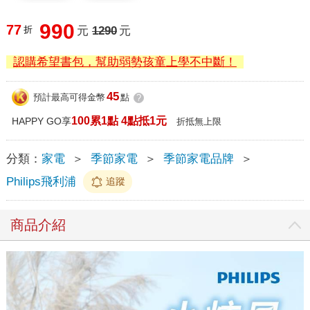
990
77
折
元
1290
元
認購希望書包，幫助弱勢孩童上學不中斷！
45
預計最高可得金幣
點
?
100累1點 4點抵1元
HAPPY GO享
折抵無上限
分類：
家電
＞
季節家電
＞
季節家電品牌
＞
Philips飛利浦
追蹤
商品介紹