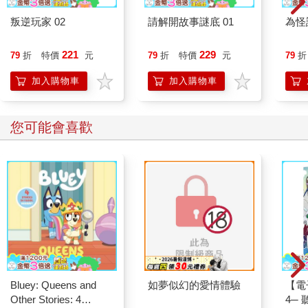
叛逆玩家 02
請解開故事謎底 01
為怪
221
229
79
折
特價
元
79
折
特價
元
79
折
加入購物車
加入購物車
您可能會喜歡
Bluey: Queens and
如夢似幻的愛情體驗
【電
Other Stories: 4
4─