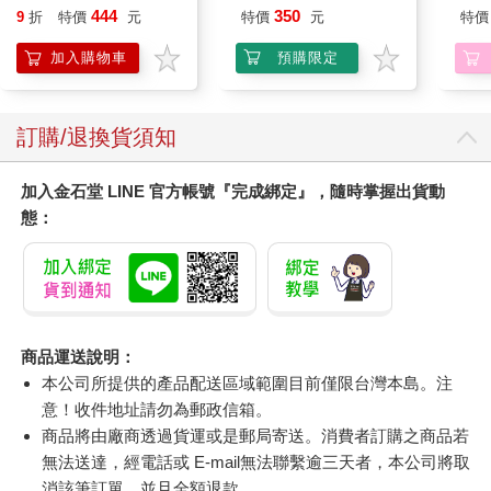
Stories in 1 Book.
期挑
444
350
9
折
特價
元
特價
元
特價
Hooray!
加入購物車
預購限定
訂購/退換貨須知
加入金石堂 LINE 官方帳號『完成綁定』，隨時掌握出貨動
態：
商品運送說明：
本公司所提供的產品配送區域範圍目前僅限台灣本島。注
意！收件地址請勿為郵政信箱。
商品將由廠商透過貨運或是郵局寄送。消費者訂購之商品若
無法送達，經電話或 E-mail無法聯繫逾三天者，本公司將取
消該筆訂單，並且全額退款。