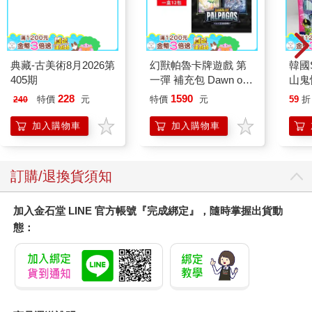
典藏-古美術8月2026第
幻獸帕魯卡牌遊戲 第
韓國S
405期
一彈 補充包 Dawn of
山鬼
Palpagos（日文版一
450
228
1590
特價
元
特價
元
59
折
240
盒）
加入購物車
加入購物車
訂購/退換貨須知
加入金石堂 LINE 官方帳號『完成綁定』，隨時掌握出貨動
態：