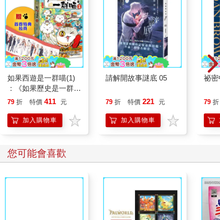
如果西遊是一群喵(1)
請解開故事謎底 05
祕密
：《如果歷史是一群
喵》作者最新力作，附
411
221
79
折
特價
元
79
折
特價
元
79
折
【首卷特典】拉頁
加入購物車
加入購物車
您可能會喜歡