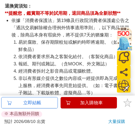
退換貨須知：
**提醒您，鑑賞期不等於試用期，退回商品須為全新狀態**
依據「消費者保護法」第19條及行政院消費者保護處公告之
「通訊交易解除權合理例外情事適用準則」，以下商品購買
後，除商品本身有瑕疵外，將不提供7天的猶豫期：
易於腐敗、保存期限較短或解約時即將逾期。（如：生
鮮食品）
依消費者要求所為之客製化給付。（客製化商品）
報紙、期刊或雜誌。（含MOOK、外文雜誌）
經消費者拆封之影音商品或電腦軟體。
非以有形媒介提供之數位內容或一經提供即為完成之線
上服務，經消費者事先同意始提供。（如：電子書、電
子雜誌、下載版軟體、虛擬商品…等）
已拆封之個人衛生用品。（如：內衣褲、刮鬍刀、除毛
立即結帳
加入購物車
刀…等）
※ 本品無額外回饋
若非上列種類商品，均享有到貨7天的猶豫期（含例假
日）。
預計 2026/08/10 出貨
大量採購
辦理退換貨時，商品（組合商品恕無法接受單獨退貨）必須