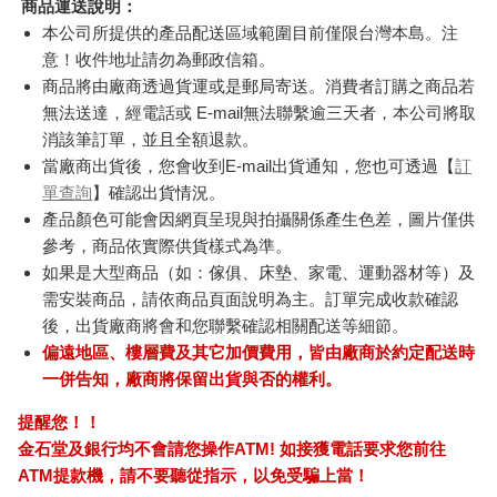
商品運送說明：
本公司所提供的產品配送區域範圍目前僅限台灣本島。注
意！收件地址請勿為郵政信箱。
商品將由廠商透過貨運或是郵局寄送。消費者訂購之商品若
無法送達，經電話或 E-mail無法聯繫逾三天者，本公司將取
消該筆訂單，並且全額退款。
當廠商出貨後，您會收到E-mail出貨通知，您也可透過【
訂
單查詢
】確認出貨情況。
產品顏色可能會因網頁呈現與拍攝關係產生色差，圖片僅供
參考，商品依實際供貨樣式為準。
如果是大型商品（如：傢俱、床墊、家電、運動器材等）及
需安裝商品，請依商品頁面說明為主。訂單完成收款確認
後，出貨廠商將會和您聯繫確認相關配送等細節。
偏遠地區、樓層費及其它加價費用，皆由廠商於約定配送時
一併告知，廠商將保留出貨與否的權利。
提醒您！！
金石堂及銀行均不會請您操作ATM! 如接獲電話要求您前往
ATM提款機，請不要聽從指示，以免受騙上當！