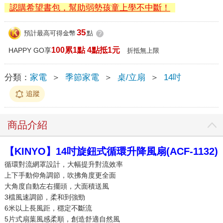
認購希望書包，幫助弱勢孩童上學不中斷！
35
預計最高可得金幣
點
?
100累1點 4點抵1元
HAPPY GO享
折抵無上限
分類：
家電
＞
季節家電
＞
桌/立扇
＞
14吋
追蹤
商品介紹
【KINYO】14吋旋鈕式循環升降風扇(ACF-1132)
循環對流網罩設計，大幅提升對流效率
上下手動仰角調節，吹拂角度更全面
大角度自動左右擺頭，大面積送風
3檔風速調節，柔和到強勁
6米以上長風距，穩定不斷流
5片式扇葉風感柔順，創造舒適自然風