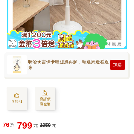
呀哈★吉伊卡哇旋風再起，精選周邊看過
加購
來
寫評價
喜歡+1
賺金幣
799
76
折
元
1050
元