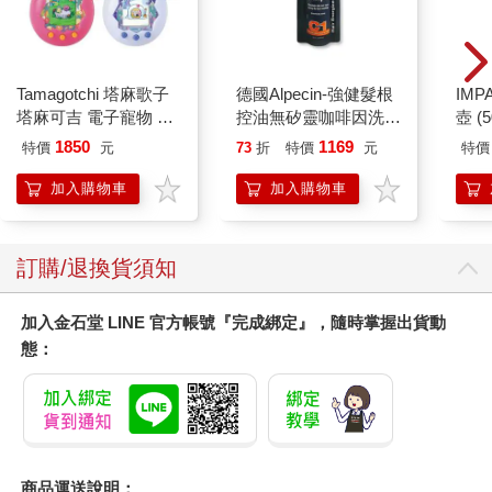
Tamagotchi 塔麻歌子
德國Alpecin-強健髮根
IM
塔麻可吉 電子寵物 樂
控油無矽靈咖啡因洗髮
壺 (
園系列（熱帶橙果／極
凝露375ml/瓶-C1強健
IMU
1850
1169
特價
元
73
折
特價
元
特價
地冰雪）
髮根(護髮洗髮精/男士
調理頭皮洗髮液/0矽靈
加入購物車
加入購物車
滋潤洗頭髮水/一般髮
質適用)
訂購/退換貨須知
加入金石堂 LINE 官方帳號『完成綁定』，隨時掌握出貨動
態：
商品運送說明：