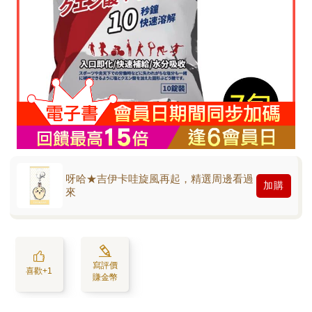
呀哈★吉伊卡哇旋風再起，精選周邊看過
加購
來
寫評價
喜歡+1
賺金幣