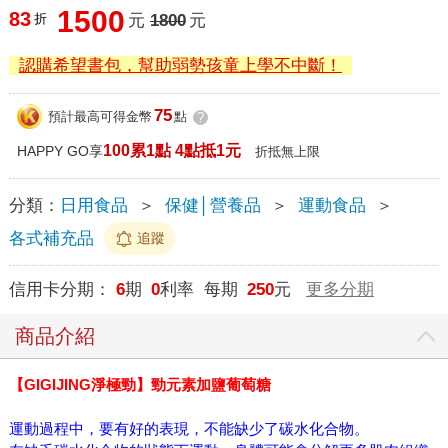
1500
83
折
元
1800
元
認購希望書包，幫助弱勢孩童上學不中斷！
75
預計最高可得金幣
點
?
100累1點 4點抵1元
HAPPY GO享
折抵無上限
分類：
日用食品
＞
保健│營養品
＞
運動食品
＞
各式補充品
追蹤
信用卡分期：
6
期
0
利率 每期
250
元
更多分期
商品介紹
【GIGIJING淨極勁】勁元素加鹽葡萄糖
運動過程中，要有好的表現，不能缺少了碳水化合物。