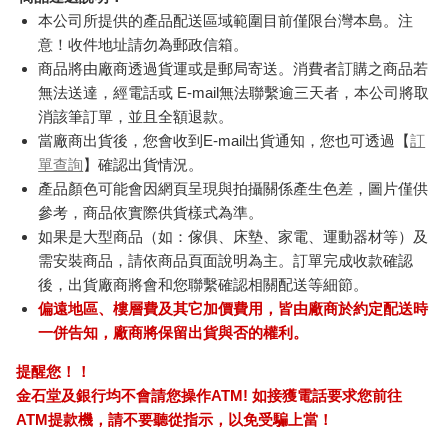
本公司所提供的產品配送區域範圍目前僅限台灣本島。注
意！收件地址請勿為郵政信箱。
商品將由廠商透過貨運或是郵局寄送。消費者訂購之商品若
無法送達，經電話或 E-mail無法聯繫逾三天者，本公司將取
消該筆訂單，並且全額退款。
當廠商出貨後，您會收到E-mail出貨通知，您也可透過【
訂
單查詢
】確認出貨情況。
產品顏色可能會因網頁呈現與拍攝關係產生色差，圖片僅供
參考，商品依實際供貨樣式為準。
如果是大型商品（如：傢俱、床墊、家電、運動器材等）及
需安裝商品，請依商品頁面說明為主。訂單完成收款確認
後，出貨廠商將會和您聯繫確認相關配送等細節。
偏遠地區、樓層費及其它加價費用，皆由廠商於約定配送時
一併告知，廠商將保留出貨與否的權利。
提醒您！！
金石堂及銀行均不會請您操作ATM! 如接獲電話要求您前往
ATM提款機，請不要聽從指示，以免受騙上當！