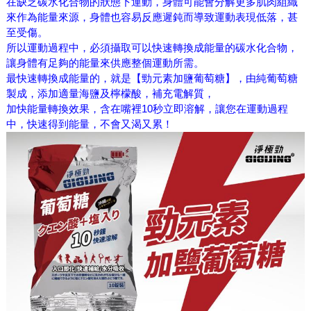
在缺乏碳水化合物的狀態下運動，身體可能會分解更多肌肉組織
來作為能量來源，身體也容易反應遲鈍而導致運動表現低落，甚
至受傷。
所以運動過程中，必須攝取可以快速轉換成能量的碳水化合物，
讓身體有足夠的能量來供應整個運動所需。
最快速轉換成能量的，就是【勁元素加鹽葡萄糖】，由純葡萄糖
製成，添加適量海鹽及檸檬酸，補充電解質，
加快能量轉換效果，含在嘴裡10秒立即溶解，讓您在運動過程
中，快速得到能量，不會又渴又累！