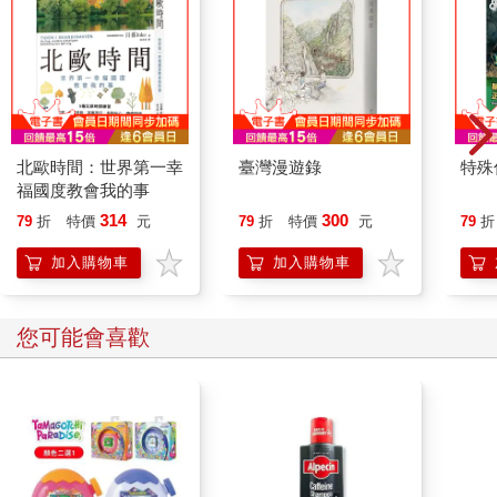
北歐時間：世界第一幸
臺灣漫遊錄
特殊傳
福國度教會我的事
314
300
79
折
特價
元
79
折
特價
元
79
折
加入購物車
加入購物車
您可能會喜歡