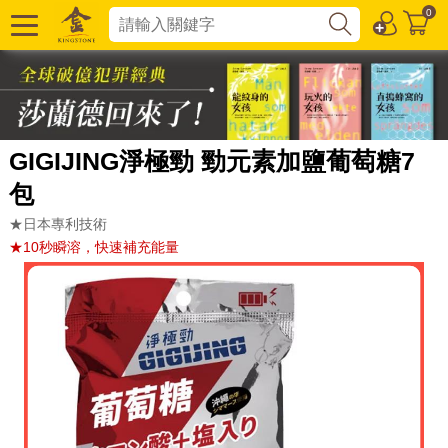
0
GIGIJING淨極勁 勁元素加鹽葡萄糖7
包
★日本專利技術
★10秒瞬溶，快速補充能量