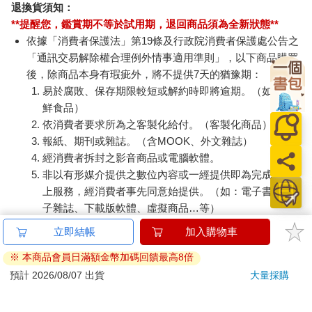
退換貨須知：
**提醒您，鑑賞期不等於試用期，退回商品須為全新狀態**
依據「消費者保護法」第19條及行政院消費者保護處公告之
「通訊交易解除權合理例外情事適用準則」，以下商品購買
後，除商品本身有瑕疵外，將不提供7天的猶豫期：
易於腐敗、保存期限較短或解約時即將逾期。（如：生
鮮食品）
依消費者要求所為之客製化給付。（客製化商品）
報紙、期刊或雜誌。（含MOOK、外文雜誌）
經消費者拆封之影音商品或電腦軟體。
非以有形媒介提供之數位內容或一經提供即為完成之線
上服務，經消費者事先同意始提供。（如：電子書、電
子雜誌、下載版軟體、虛擬商品…等）
已拆封之個人衛生用品。（如：內衣褲、刮鬍刀、除毛
立即結帳
加入購物車
刀…等）
※ 本商品會員日滿額金幣加碼回饋最高8倍
若非上列種類商品，均享有到貨7天的猶豫期（含例假
日）。
預計 2026/08/07 出貨
大量採購
辦理退換貨時，商品（組合商品恕無法接受單獨退貨）必須
是您收到商品時的原始狀態（包含商品本體、配件、贈品、