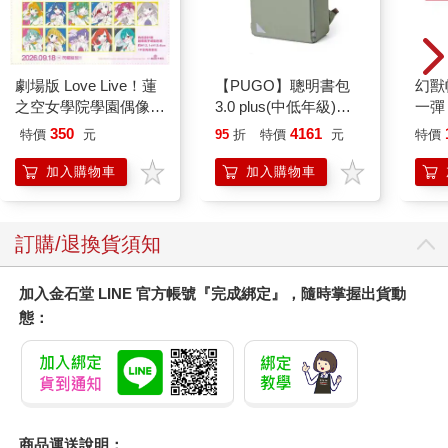
劇場版 Love Live！蓮
【PUGO】聰明書包
幻獸
之空女學院學園偶像俱
3.0 plus(中低年級)沙
一彈 
樂部 Bloom Garden
綠 全新進化玩美上市
Pal
350
4161
特價
元
95
折
特價
元
特價
Party單人套票
盒）
加入購物車
加入購物車
訂購/退換貨須知
加入金石堂 LINE 官方帳號『完成綁定』，隨時掌握出貨動
態：
商品運送說明：