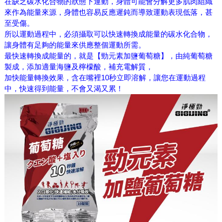
在缺乏碳水化合物的狀態下運動，身體可能會分解更多肌肉組織
來作為能量來源，身體也容易反應遲鈍而導致運動表現低落，甚
至受傷。
所以運動過程中，必須攝取可以快速轉換成能量的碳水化合物，
讓身體有足夠的能量來供應整個運動所需。
最快速轉換成能量的，就是【勁元素加鹽葡萄糖】，由純葡萄糖
製成，添加適量海鹽及檸檬酸，補充電解質，
加快能量轉換效果，含在嘴裡10秒立即溶解，讓您在運動過程
中，快速得到能量，不會又渴又累！