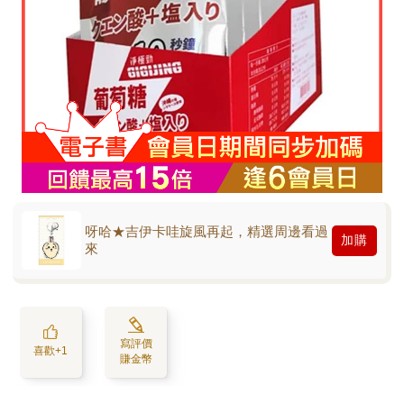
呀哈★吉伊卡哇旋風再起，精選周邊看過
加購
來
寫評價
喜歡+1
賺金幣