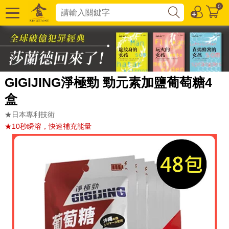
0
GIGIJING淨極勁 勁元素加鹽葡萄糖4
盒
★日本專利技術
★10秒瞬溶，快速補充能量