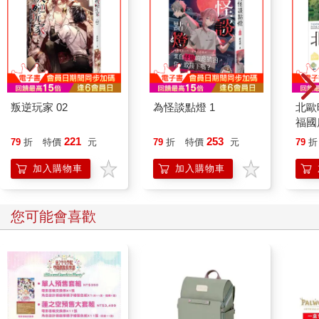
叛逆玩家 02
為怪談點燈 1
北歐
福國
221
253
79
折
特價
元
79
折
特價
元
79
折
加入購物車
加入購物車
您可能會喜歡