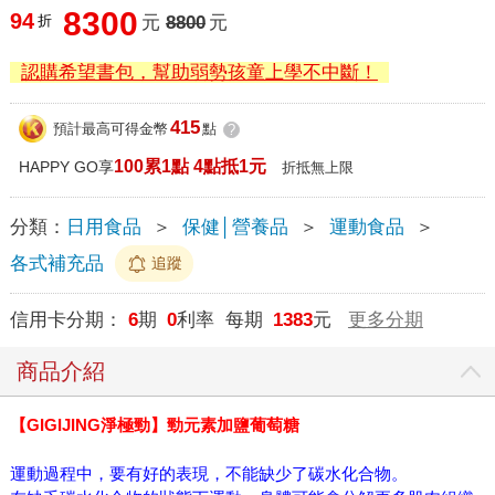
8300
94
折
元
8800
元
認購希望書包，幫助弱勢孩童上學不中斷！
415
預計最高可得金幣
點
?
100累1點 4點抵1元
HAPPY GO享
折抵無上限
分類：
日用食品
＞
保健│營養品
＞
運動食品
＞
各式補充品
追蹤
信用卡分期：
6
期
0
利率 每期
1383
元
更多分期
商品介紹
【GIGIJING淨極勁】勁元素加鹽葡萄糖
運動過程中，要有好的表現，不能缺少了碳水化合物。