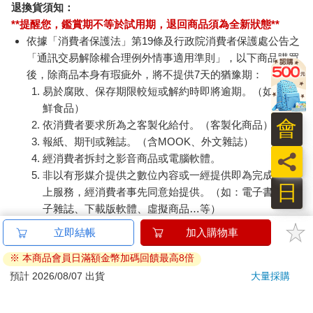
退換貨須知：
**提醒您，鑑賞期不等於試用期，退回商品須為全新狀態**
依據「消費者保護法」第19條及行政院消費者保護處公告之
「通訊交易解除權合理例外情事適用準則」，以下商品購買
後，除商品本身有瑕疵外，將不提供7天的猶豫期：
易於腐敗、保存期限較短或解約時即將逾期。（如：生
鮮食品）
會
依消費者要求所為之客製化給付。（客製化商品）
報紙、期刊或雜誌。（含MOOK、外文雜誌）
員
經消費者拆封之影音商品或電腦軟體。
非以有形媒介提供之數位內容或一經提供即為完成之線
日
上服務，經消費者事先同意始提供。（如：電子書、電
子雜誌、下載版軟體、虛擬商品…等）
已拆封之個人衛生用品。（如：內衣褲、刮鬍刀、除毛
立即結帳
加入購物車
刀…等）
※ 本商品會員日滿額金幣加碼回饋最高8倍
若非上列種類商品，均享有到貨7天的猶豫期（含例假
日）。
預計 2026/08/07 出貨
大量採購
辦理退換貨時，商品（組合商品恕無法接受單獨退貨）必須
是您收到商品時的原始狀態（包含商品本體、配件、贈品、