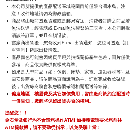
本公司所提供的產品配送區域範圍目前僅限台灣本島。注
意！收件地址請勿為郵政信箱。
商品將由廠商透過貨運或是郵局寄送。消費者訂購之商品若
無法送達，經電話或 E-mail無法聯繫逾三天者，本公司將取
消該筆訂單，並且全額退款。
當廠商出貨後，您會收到E-mail出貨通知，您也可透過【
訂
單查詢
】確認出貨情況。
產品顏色可能會因網頁呈現與拍攝關係產生色差，圖片僅供
參考，商品依實際供貨樣式為準。
如果是大型商品（如：傢俱、床墊、家電、運動器材等）及
需安裝商品，請依商品頁面說明為主。訂單完成收款確認
後，出貨廠商將會和您聯繫確認相關配送等細節。
偏遠地區、樓層費及其它加價費用，皆由廠商於約定配送時
一併告知，廠商將保留出貨與否的權利。
提醒您！！
金石堂及銀行均不會請您操作ATM! 如接獲電話要求您前往
ATM提款機，請不要聽從指示，以免受騙上當！