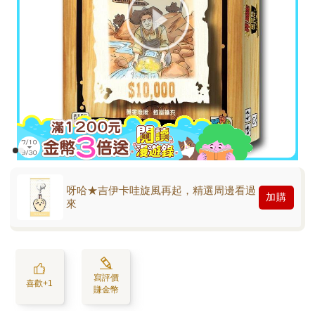
呀哈★吉伊卡哇旋風再起，精選周邊看過
加購
來
寫評價
喜歡+1
賺金幣