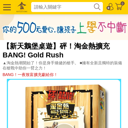
0
【新天鵝堡桌遊】砰！淘金熱擴充
BANG! Gold Rush
▲淘金熱潮開始了！你是身手矯健的槍手。 ■擁有全新且獨特的裝備
在槍戰中助你一臂之力！
BANG！一夜致富擴充獻給你！