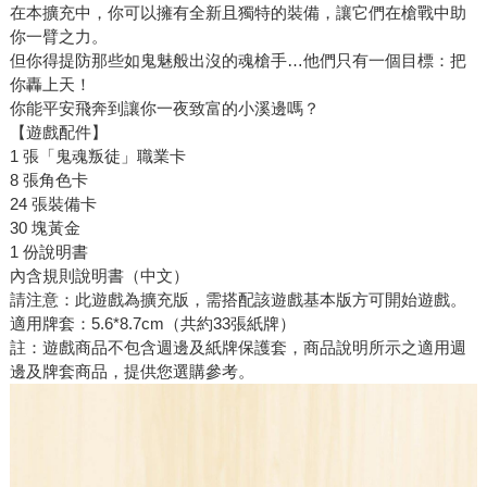
在本擴充中，你可以擁有全新且獨特的裝備，讓它們在槍戰中助
你一臂之力。
但你得提防那些如鬼魅般出沒的魂槍手…他們只有一個目標：把
你轟上天！
你能平安飛奔到讓你一夜致富的小溪邊嗎？
【遊戲配件】
1 張「鬼魂叛徒」職業卡
8 張角色卡
24 張裝備卡
30 塊黃金
1 份說明書
內含規則說明書（中文）
請注意：此遊戲為擴充版，需搭配該遊戲基本版方可開始遊戲。
適用牌套：5.6*8.7cm（共約33張紙牌）
註：遊戲商品不包含週邊及紙牌保護套，商品說明所示之適用週
邊及牌套商品，提供您選購參考。