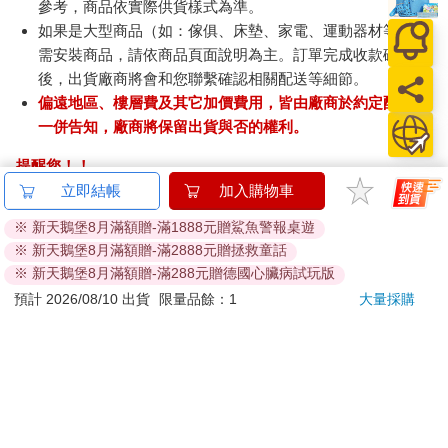
參考，商品依實際供貨樣式為準。
如果是大型商品（如：傢俱、床墊、家電、運動器材等）及
需安裝商品，請依商品頁面說明為主。訂單完成收款確認
後，出貨廠商將會和您聯繫確認相關配送等細節。
偏遠地區、樓層費及其它加價費用，皆由廠商於約定配送時
一併告知，廠商將保留出貨與否的權利。
提醒您！！
金石堂及銀行均不會請您操作ATM! 如接獲電話要求您前往
立即結帳
加入購物車
ATM提款機，請不要聽從指示，以免受騙上當！
※ 新天鵝堡8月滿額贈-滿1888元贈鯊魚警報桌遊
※ 新天鵝堡8月滿額贈-滿2888元贈拯救童話
退換貨須知：
※ 新天鵝堡8月滿額贈-滿288元贈德國心臟病試玩版
**提醒您，鑑賞期不等於試用期，退回商品須為全新狀態**
預計 2026/08/10 出貨
限量品餘：1
大量採購
依據「消費者保護法」第19條及行政院消費者保護處公告之
「通訊交易解除權合理例外情事適用準則」，以下商品購買
後，除商品本身有瑕疵外，將不提供7天的猶豫期：
易於腐敗、保存期限較短或解約時即將逾期。（如：生
鮮食品）
依消費者要求所為之客製化給付。（客製化商品）
報紙、期刊或雜誌。（含MOOK、外文雜誌）