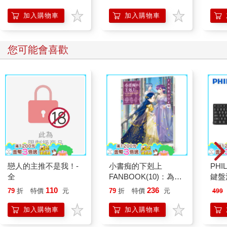
訓練
加入購物車
加入購物車
您可能會喜歡
戀人的主推不是我！-
小書痴的下剋上
PHI
全
FANBOOK(10)：為了
鍵盤滑
成為圖書管理員不擇手
110
236
79
折
特價
元
79
折
特價
元
499
段！
加入購物車
加入購物車