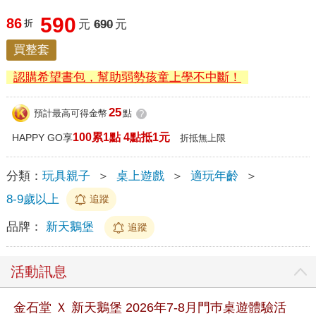
590
86
折
元
690
元
買整套
認購希望書包，幫助弱勢孩童上學不中斷！
25
預計最高可得金幣
點
?
100累1點 4點抵1元
HAPPY GO享
折抵無上限
分類：
玩具親子
＞
桌上遊戲
＞
適玩年齡
＞
8-9歲以上
追蹤
品牌：
新天鵝堡
追蹤
活動訊息
金石堂 Ｘ 新天鵝堡 2026年7-8月門巿桌遊體驗活