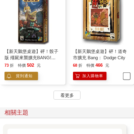
【新天鵝堡桌遊】砰！骰子
【新天鵝堡桌遊】砰！道奇
版 殭屍來襲擴充BANG!
市擴充 Bang： Dodge City
THE DICE GAME
502
466
73
折
特價
元
68
折
特價
元
貨到通知
加入購物車
看更多
相關主題