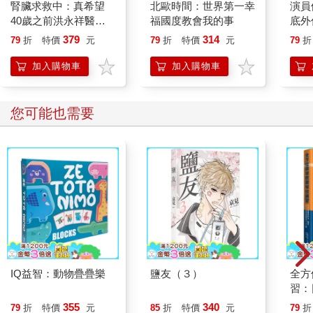
腎臟求救中：真希望
北歐時間：世界第一幸
演員
40歲之前洪永祥醫師
福國度教會我的事
底外
就告訴我這些事
379
314
79
折
特價
元
79
折
特價
元
79
折
加入購物車
加入購物車
您可能也需要
IQ益智：動物疊疊樂
鹽友（３）
全方
習：
法、
355
340
79
折
特價
元
85
折
特價
元
79
折