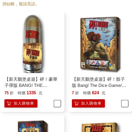
併結帳，敬請見諒。
【新天鵝堡桌遊】砰！豪華
【新天鵝堡桌遊】砰！骰子
子彈版 BANG! THE
版 Bang! The Dice Game/桌
BULLET!
上遊戲
1335
624
75
折
特價
元
7
折
特價
元
加入購物車
加入購物車