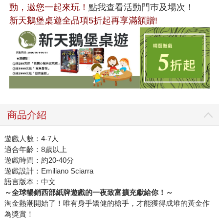
動，邀您一起來玩！
點我查看活動門巿及場次！
新天鵝堡桌遊全品項5折起再享滿額贈!
商品介紹
遊戲人數：4-7人
適合年齡：8歲以上
遊戲時間：約20-40分
遊戲設計：Emiliano Sciarra
語言版本：中文
～全球暢銷西部紙牌遊戲的一夜致富擴充獻給你！～
淘金熱潮開始了！唯有身手矯健的槍手，才能獲得成堆的黃金作
為獎賞！