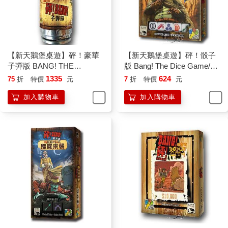
【新天鵝堡桌遊】砰！豪華
【新天鵝堡桌遊】砰！骰子
子彈版 BANG! THE
版 Bang! The Dice Game/桌
BULLET!
上遊戲
1335
624
75
折
特價
元
7
折
特價
元
加入購物車
加入購物車