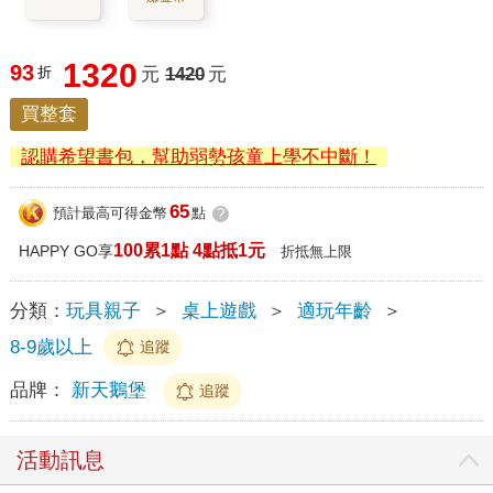
1320
93
折
元
1420
元
買整套
認購希望書包，幫助弱勢孩童上學不中斷！
65
預計最高可得金幣
點
?
100累1點 4點抵1元
HAPPY GO享
折抵無上限
分類：
玩具親子
＞
桌上遊戲
＞
適玩年齡
＞
8-9歲以上
追蹤
品牌：
新天鵝堡
追蹤
活動訊息