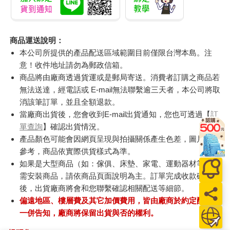
商品運送說明：
本公司所提供的產品配送區域範圍目前僅限台灣本島。注
意！收件地址請勿為郵政信箱。
商品將由廠商透過貨運或是郵局寄送。消費者訂購之商品若
無法送達，經電話或 E-mail無法聯繫逾三天者，本公司將取
消該筆訂單，並且全額退款。
當廠商出貨後，您會收到E-mail出貨通知，您也可透過【
訂
單查詢
】確認出貨情況。
產品顏色可能會因網頁呈現與拍攝關係產生色差，圖片僅供
參考，商品依實際供貨樣式為準。
如果是大型商品（如：傢俱、床墊、家電、運動器材等）及
需安裝商品，請依商品頁面說明為主。訂單完成收款確認
後，出貨廠商將會和您聯繫確認相關配送等細節。
偏遠地區、樓層費及其它加價費用，皆由廠商於約定配送時
一併告知，廠商將保留出貨與否的權利。