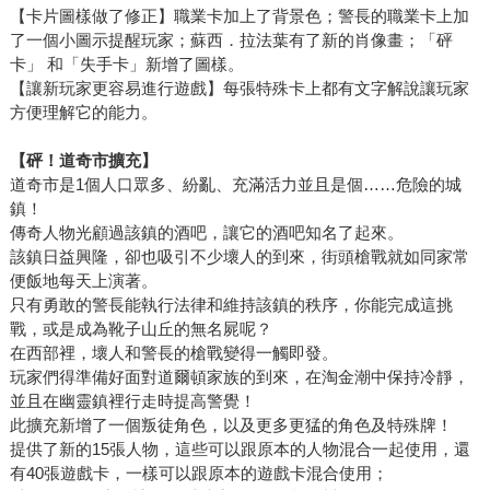
【卡片圖樣做了修正】職業卡加上了背景色；警長的職業卡上加
了一個小圖示提醒玩家；蘇西．拉法葉有了新的肖像畫；「砰
卡」 和「失手卡」新增了圖樣。
【讓新玩家更容易進行遊戲】每張特殊卡上都有文字解說讓玩家
方便理解它的能力。
【砰！道奇市擴充】
道奇市是1個人口眾多、紛亂、充滿活力並且是個……危險的城
鎮！
傳奇人物光顧過該鎮的酒吧，讓它的酒吧知名了起來。
該鎮日益興隆，卻也吸引不少壞人的到來，街頭槍戰就如同家常
便飯地每天上演著。
只有勇敢的警長能執行法律和維持該鎮的秩序，你能完成這挑
戰，或是成為靴子山丘的無名屍呢？
在西部裡，壞人和警長的槍戰變得一觸即發。
玩家們得準備好面對道爾頓家族的到來，在淘金潮中保持冷靜，
並且在幽靈鎮裡行走時提高警覺！
此擴充新增了一個叛徒角色，以及更多更猛的角色及特殊牌！
提供了新的15張人物，這些可以跟原本的人物混合一起使用，還
有40張遊戲卡，一樣可以跟原本的遊戲卡混合使用；