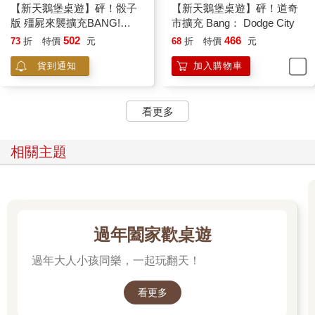
【新天鵝堡桌遊】砰！骰子
【新天鵝堡桌遊】砰！道奇
版 殭屍來襲擴充BANG!
市擴充 Bang： Dodge City
THE DICE GAME
502
466
73
折
特價
元
68
折
特價
元
貨到通知
加入購物車
看更多
相關主題
過年闔家歡桌遊
過年大人小孩同樂，一起玩翻天！
看更多