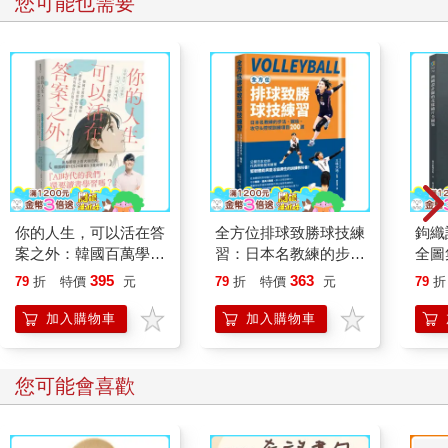
您可能也需要
你的人生，可以活在答
全方位排球致勝球技練
鉤織
案之外：韓國百萬學子
習：日本名教練的步
全圖
信賴的「讀書之神」寫
法、戰術、攻守＆控球
立體
395
363
79
折
特價
元
79
折
特價
元
79
折
給迷惘世代──如何用
訓練項目200選
從單
學習打造人生選擇權
包、
加入購物車
加入購物車
您可能會喜歡