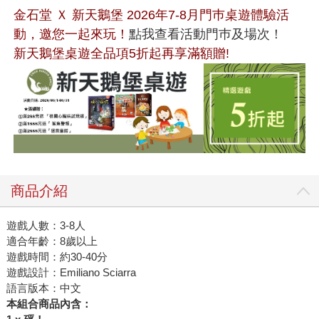
金石堂 Ｘ 新天鵝堡 2026年7-8月門巿桌遊體驗活
動，邀您一起來玩！
點我查看活動門巿及場次！
新天鵝堡桌遊全品項5折起再享滿額贈!
商品介紹
遊戲人數：3-8人
適合年齡：8歲以上
遊戲時間：約30-40分
遊戲設計：Emiliano Sciarra
語言版本：中文
本組合商品內含：