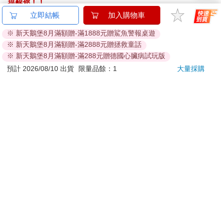
提醒您！！
金石堂及銀行均不會請您操作ATM! 如接獲電話要求您前往
立即結帳
加入購物車
ATM提款機，請不要聽從指示，以免受騙上當！
※ 新天鵝堡8月滿額贈-滿1888元贈鯊魚警報桌遊
※ 新天鵝堡8月滿額贈-滿2888元贈拯救童話
退換貨須知：
※ 新天鵝堡8月滿額贈-滿288元贈德國心臟病試玩版
**提醒您，鑑賞期不等於試用期，退回商品須為全新狀態**
預計 2026/08/10 出貨
限量品餘：1
大量採購
依據「消費者保護法」第19條及行政院消費者保護處公告之
「通訊交易解除權合理例外情事適用準則」，以下商品購買
後，除商品本身有瑕疵外，將不提供7天的猶豫期：
易於腐敗、保存期限較短或解約時即將逾期。（如：生
鮮食品）
依消費者要求所為之客製化給付。（客製化商品）
報紙、期刊或雜誌。（含MOOK、外文雜誌）
經消費者拆封之影音商品或電腦軟體。
非以有形媒介提供之數位內容或一經提供即為完成之線
上服務，經消費者事先同意始提供。（如：電子書、電
子雜誌、下載版軟體、虛擬商品…等）
已拆封之個人衛生用品。（如：內衣褲、刮鬍刀、除毛
刀…等）