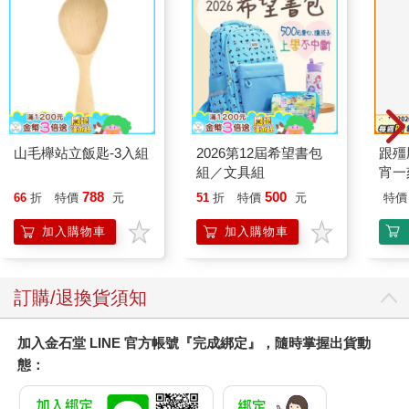
山毛櫸站立飯匙-3入組
2026第12屆希望書包
跟殭
組／文具組
宵一
外篇
788
500
66
折
特價
元
51
折
特價
元
特價
加入購物車
加入購物車
訂購/退換貨須知
加入金石堂 LINE 官方帳號『完成綁定』，隨時掌握出貨動
態：