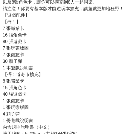
以及8張角色卡，讓你可以擴充到8人一起同樂。
請注意！你要有基本版才能遊玩本擴充，讓遊戲更加地狂野！
【遊戲配件】
【砰！】
7 張職業卡
16 張角色卡
80 張遊戲卡
7 張玩家版圖
7 張備忘卡
30 顆子彈
1 本遊戲說明書
【砰！道奇市擴充】
8 張職業卡
15 張角色卡
40 張遊戲卡
1 張備忘卡
1 張玩家版圖
4 顆子彈
1 份遊戲說明書
內含規則說明書（中文）
適用牌套：5.7*9cm（共約194張紙牌）