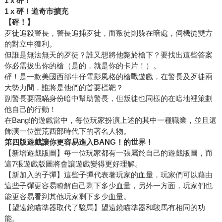
1 x 砰！
1 x 砰！道奇市擴充
【砰！】
歹徒追殺警長，警長追捕歹徒，而叛徒則躲在暗處，伺機從雙方
的對立中獲利。
但誰是無法無天的歹徒？誰又想將他斃於槍下？要找出這些答案
你必需拔出你的槍（是的，就是你的卡片！）。
砰！是一款美國西部牛仔電影風格的槍戰遊戲，在警長及歹徒兩
大勢力間，誰將是他們的首要標靶？
副警長要隱瞞身份暗中幫助警長，但叛徒也同樣的在暗地裡策劃
他自己的行動！
在Bang!的遊戲當中，每位玩家扮演上述的其中一種職業，並且還
飾演一位蠻荒西部時代下的著名人物。
第四版遊戲讓你更容易進入BANG！的世界！
【新增遊戲版圖】每一位玩家都有一張屬於自己的遊戲版圖，而
這7張遊戲版圖將會讓遊戲變得更好理解。
【新加入的子彈】這些子彈代表著玩家的血量，玩家們可以藉由
這些子彈更容易瞭解自己剩下多少血量，另外一方面，玩家們也
能更容易看到其他玩家剩下多少血量。
【望遠鏡瞄準器取代了駿馬】望遠鏡瞄準器和駿馬有相同的功
能。