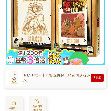
呀哈★吉伊卡哇旋風再起，精選周邊看過
加購
來
寫評價
喜歡+1
賺金幣