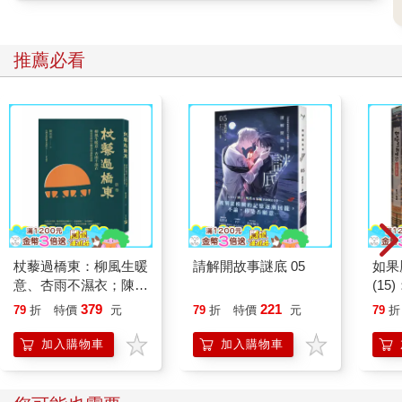
推薦必看
杖藜過橋東：柳風生暖
請解開故事謎底 05
如果
意、杏雨不濕衣；陳亮
(1
恭談以心轉境的適齡漫
貓漫
379
221
79
折
特價
元
79
折
特價
元
79
折
想
加入購物車
加入購物車