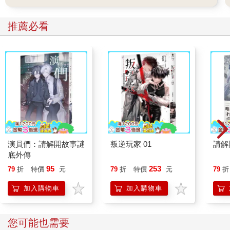
推薦必看
演員們：請解開故事謎
叛逆玩家 01
請解
底外傳
95
253
79
折
特價
元
79
折
特價
元
79
折
加入購物車
加入購物車
您可能也需要