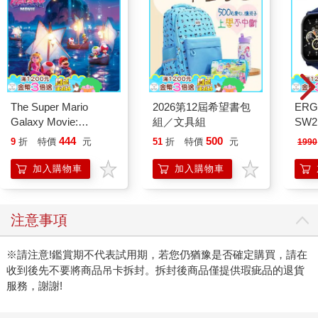
The Super Mario
2026第12屆希望書包
ERG
Galaxy Movie:
組／文具組
SW2
Peach`s Birthday
泳心
444
500
9
折
特價
元
51
折
特價
元
1990
Surprise: The Super
錶
Mario Galaxy Movie
加入購物車
加入購物車
Storybook
注意事項
※請注意!鑑賞期不代表試用期，若您仍猶豫是否確定購買，請在
收到後先不要將商品吊卡拆封。拆封後商品僅提供瑕疵品的退貨
服務，謝謝!