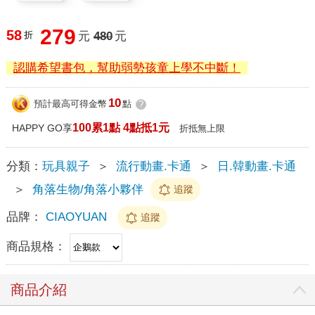
279
58
折
元
480
元
認購希望書包，幫助弱勢孩童上學不中斷！
10
預計最高可得金幣
點
?
100累1點 4點抵1元
HAPPY GO享
折抵無上限
分類：
玩具親子
＞
流行動畫.卡通
＞
日.韓動畫.卡通
＞
角落生物/角落小夥伴
追蹤
品牌：
CIAOYUAN
追蹤
商品規格：
商品介紹