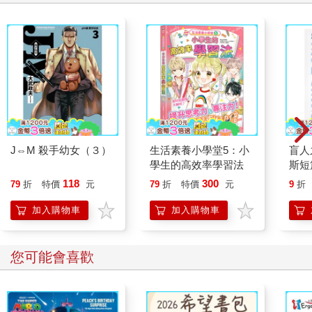
J⇔M 殺手幼女（３）
生活素養小學堂5：小
盲人
學生的高效率學習法
斯短
118
300
79
折
特價
元
79
折
特價
元
9
折
加入購物車
加入購物車
您可能會喜歡