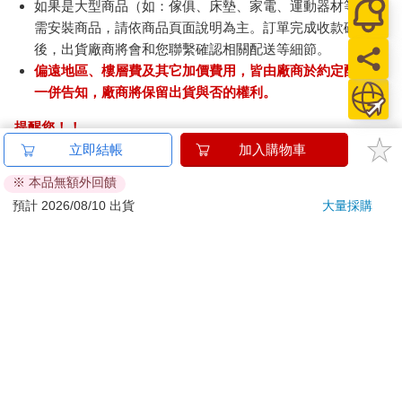
如果是大型商品（如：傢俱、床墊、家電、運動器材等）及
需安裝商品，請依商品頁面說明為主。訂單完成收款確認
後，出貨廠商將會和您聯繫確認相關配送等細節。
偏遠地區、樓層費及其它加價費用，皆由廠商於約定配送時
一併告知，廠商將保留出貨與否的權利。
提醒您！！
金石堂及銀行均不會請您操作ATM! 如接獲電話要求您前往
立即結帳
加入購物車
ATM提款機，請不要聽從指示，以免受騙上當！
※ 本品無額外回饋
退換貨須知：
預計 2026/08/10 出貨
大量採購
**提醒您，鑑賞期不等於試用期，退回商品須為全新狀態**
依據「消費者保護法」第19條及行政院消費者保護處公告之
「通訊交易解除權合理例外情事適用準則」，以下商品購買
後，除商品本身有瑕疵外，將不提供7天的猶豫期：
易於腐敗、保存期限較短或解約時即將逾期。（如：生
鮮食品）
依消費者要求所為之客製化給付。（客製化商品）
報紙、期刊或雜誌。（含MOOK、外文雜誌）
經消費者拆封之影音商品或電腦軟體。