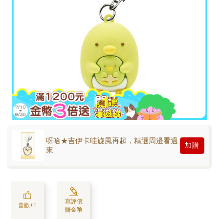
呀哈★吉伊卡哇旋風再起，精選周邊看過
加購
來
寫評價
喜歡+1
賺金幣