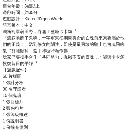
適合年齡：8歲以上
遊戲時間：約35分
遊戲設計：Klaus-Jürgen Wrede
語言版本：中文
濃霧籠罩著田野，吞噬了整座卡卡頌︒
「濃霧喚醒了鬼魂，十字軍東征期間喪命的亡魂前來索要屬於他
們的正義！」聽到修女的闡述，即使是最勇敢的騎士也會魂飛魄
散︑雙腿顫抖，盔甲咔噠咔噠作響！
玩家們要攜手合作︑共同努力，撫慰不安的靈魂，才能讓卡卡頌
恢復昔日的平靜︒
【遊戲配件】
60 片版圖
1 張計分板
30 名守護者
15 個鬼魂
1 張目標片
2 張狗狗片
1 張等級概述
1 份說明書
1 份擴充規則