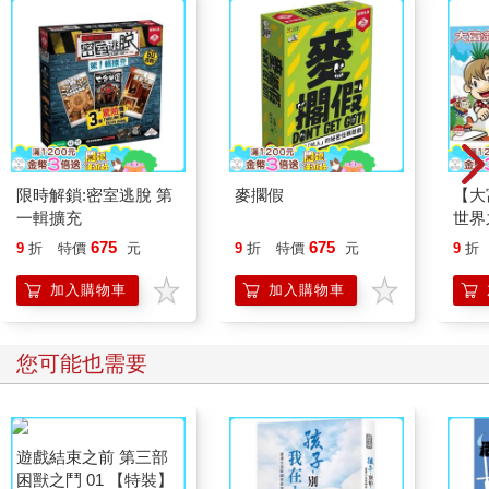
限時解鎖:密室逃脫 第
麥擱假
【大
一輯擴充
世界
675
675
9
折
特價
元
9
折
特價
元
9
折
加入購物車
加入購物車
您可能也需要