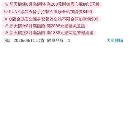
意！收件地址請勿為郵政信箱。
※ 新天鵝堡8月滿額贈-滿288元贈德國心臟病試玩版
商品將由廠商透過貨運或是郵局寄送。消費者訂購之商品若
※ FUNY冰晶渦輪手持製冷風扇全站加購價$490
無法送達，經電話或 E-mail無法聯繫逾三天者，本公司將取
※ Q版企鵝安全隨身警報器全站不限金額加購價$99
消該筆訂單，並且全額退款。
※ 新天鵝堡8月滿額贈-滿2888元贈拯救童話
當廠商出貨後，您會收到E-mail出貨通知，您也可透過【
訂
※ 新天鵝堡8月滿額贈-滿1888元贈鯊魚警報桌遊
單查詢
】確認出貨情況。
預計 2026/08/11 出貨
限量品餘：1
大量採購
產品顏色可能會因網頁呈現與拍攝關係產生色差，圖片僅供
參考，商品依實際供貨樣式為準。
如果是大型商品（如：傢俱、床墊、家電、運動器材等）及
需安裝商品，請依商品頁面說明為主。訂單完成收款確認
後，出貨廠商將會和您聯繫確認相關配送等細節。
偏遠地區、樓層費及其它加價費用，皆由廠商於約定配送時
一併告知，廠商將保留出貨與否的權利。
提醒您！！
金石堂及銀行均不會請您操作ATM! 如接獲電話要求您前往
ATM提款機，請不要聽從指示，以免受騙上當！
退換貨須知：
**提醒您，鑑賞期不等於試用期，退回商品須為全新狀態**