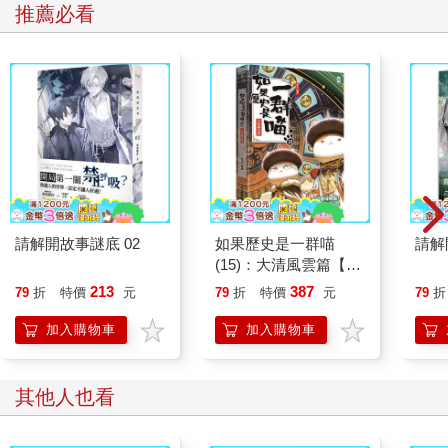
推薦必看
請解開故事謎底 02
如果歷史是一群喵
請解
(15)：大清風雲篇【萌
貓漫畫學歷史】
213
387
79
折
特價
元
79
折
特價
元
79
折
加入購物車
加入購物車
其他人也看