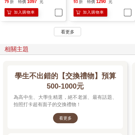
MISTS OVER CARCA/桌上
WINTER EDITION/桌上遊戲
1097
1290
79
折
特價
元
93
折
特價
元
遊戲
加入購物車
加入購物車
看更多
相關主題
學生不出錯的【交換禮物】預算
500-1000元
為高中生、大學生精選，絕不老派、最有話題、
拍照打卡超有面子的交換禮物！
看更多