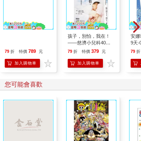
遊戲結束之前 第三部
孩子，別怕，我在！
安娜
困獸之鬥 01 【特裝】
——慈濟小兒科40年
9天-
的守護與接力
789
379
79
折
特價
元
79
折
特價
元
79
折
加入購物車
加入購物車
您可能會喜歡