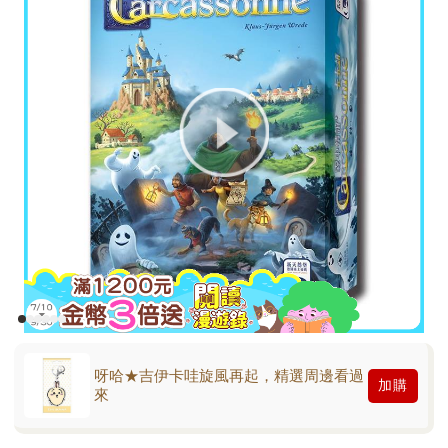
呀哈★吉伊卡哇旋風再起，精選周邊看過
加購
來