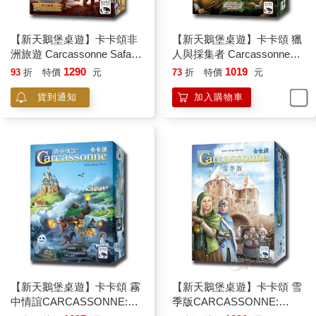
【新天鵝堡桌遊】卡卡頌非
【新天鵝堡桌遊】卡卡頌 獵
洲旅遊 Carcassonne Safari/
人與採集者 Carcassonne
桌上遊戲
Hunter and Gatherer
1290
1019
93
折
特價
元
73
折
特價
元
貨到通知
加入購物車
【新天鵝堡桌遊】卡卡頌 霧
【新天鵝堡桌遊】卡卡頌 雪
中情誼CARCASSONNE:
季版CARCASSONNE: