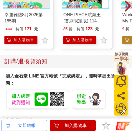
幸運雜誌8月2026第
ONE PIECE航海王
World
195期
(首刷限定版) 114
My F
Book
171
123
特價
元
85
折
特價
元
9
折
180
加入購物車
加入購物車
訂購/退換貨須知
加入金石堂 LINE 官方帳號『完成綁定』，隨時掌握出貨動
態：
商品運送說明：
立即結帳
加入購物車
本公司所提供的產品配送區域範圍目前僅限台灣本島。注