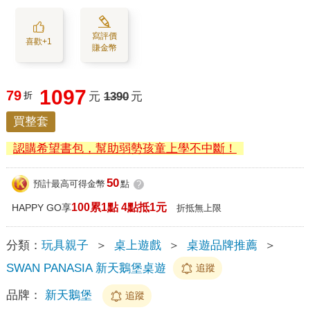
寫評價
喜歡+1
賺金幣
1097
79
折
元
1390
元
買整套
認購希望書包，幫助弱勢孩童上學不中斷！
50
預計最高可得金幣
點
?
100累1點 4點抵1元
HAPPY GO享
折抵無上限
分類：
玩具親子
＞
桌上遊戲
＞
桌遊品牌推薦
＞
SWAN PANASIA 新天鵝堡桌遊
追蹤
品牌：
新天鵝堡
追蹤