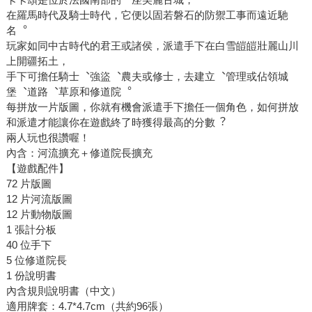
在羅馬時代及騎士時代，它便以固若磐石的防禦工事而遠近馳
名︒
玩家如同中古時代的君王或諸侯，派遣手下在白雪皚皚壯麗山川
上開疆拓土，
手下可擔任騎士︑強盜︑農夫或修士，去建立︑管理或佔領城
堡︑道路︑草原和修道院︒
每拼放一片版圖，你就有機會派遣手下擔任一個角色，如何拼放
和派遣才能讓你在遊戲終了時獲得最高的分數︖
兩人玩也很讚喔！
內含：河流擴充＋修道院長擴充
【遊戲配件】
72 片版圖
12 片河流版圖
12 片動物版圖
1 張計分板
40 位手下
5 位修道院長
1 份說明書
內含規則說明書（中文）
適用牌套：4.7*4.7cm（共約96張）