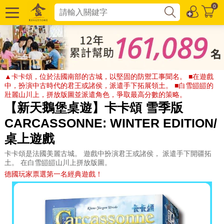
0
▲卡卡頌，位於法國南部的古城，以堅固的防禦工事聞名。 ■在遊戲
中，扮演中古時代的君王或諸侯，派遣手下拓展領土。 ■白雪皚皚的
壯麗山川上，拼放版圖並派遣角色，爭取最高分數的策略。
【新天鵝堡桌遊】卡卡頌 雪季版
CARCASSONNE: WINTER EDITION/
桌上遊戲
卡卡頌是法國美麗古城。 遊戲中扮演君王或諸侯， 派遣手下開疆拓
土。 在白雪皚皚山川上拼放版圖。
德國玩家票選第一名經典遊戲！