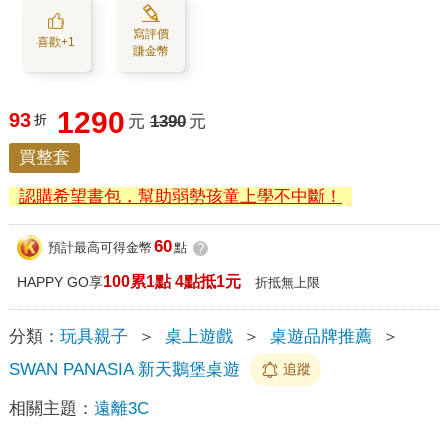
寫評價
喜歡+1
賺金幣
1290
93
折
元
1390
元
買整套
認購希望書包，幫助弱勢孩童上學不中斷！
60
預計最高可得金幣
點
?
100累1點 4點抵1元
HAPPY GO享
折抵無上限
分類：
玩具親子
＞
桌上遊戲
＞
桌遊品牌推薦
＞
SWAN PANASIA 新天鵝堡桌遊
追蹤
相關主題：
遠離3C