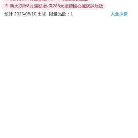
※ 新天鵝堡8月滿額贈-滿288元贈德國心臟病試玩版
**提醒您，鑑賞期不等於試用期，退回商品須為全新狀態**
預計 2026/08/10 出貨
限量品餘：1
大量採購
依據「消費者保護法」第19條及行政院消費者保護處公告之
「通訊交易解除權合理例外情事適用準則」，以下商品購買
後，除商品本身有瑕疵外，將不提供7天的猶豫期：
易於腐敗、保存期限較短或解約時即將逾期。（如：生
鮮食品）
依消費者要求所為之客製化給付。（客製化商品）
報紙、期刊或雜誌。（含MOOK、外文雜誌）
經消費者拆封之影音商品或電腦軟體。
非以有形媒介提供之數位內容或一經提供即為完成之線
上服務，經消費者事先同意始提供。（如：電子書、電
子雜誌、下載版軟體、虛擬商品…等）
已拆封之個人衛生用品。（如：內衣褲、刮鬍刀、除毛
刀…等）
若非上列種類商品，均享有到貨7天的猶豫期（含例假
日）。
辦理退換貨時，商品（組合商品恕無法接受單獨退貨）必須
是您收到商品時的原始狀態（包含商品本體、配件、贈品、