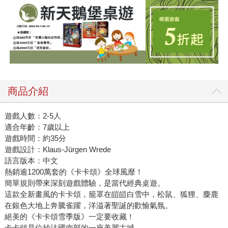
商品介紹
遊戲人數：2-5人
適合年齡：7歲以上
遊戲時間：約35分
遊戲設計：Klaus-Jürgen Wrede
語言版本：中文
熱銷逾1200萬套的《卡卡頌》全球風靡！
簡單規則帶來深刻遊戲體驗，是當代經典桌遊。
這款全新畫風的卡卡頌，籠罩在皚皚白雪中，松鼠、狐狸、麋鹿
在銀色大地上奔騰雀躍，洋溢著聖誕的歡愉氣氛。
絕美的《卡卡頌雪季版》一定要收藏！
卡卡頌是位於法國南部的一座美麗古城，