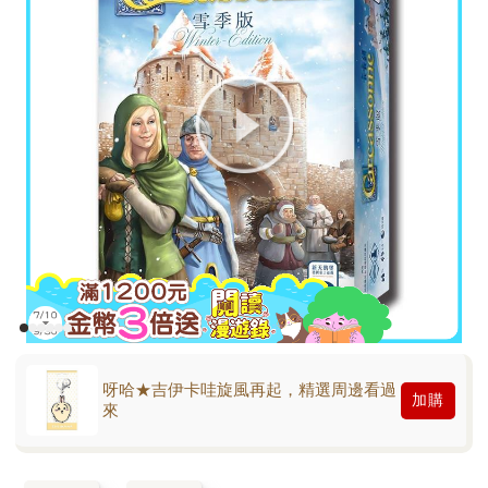
呀哈★吉伊卡哇旋風再起，精選周邊看過
加購
來