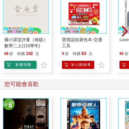
國小課堂評量｛翰版｝
寶寶認知著色本-交通
Lov
數學二上{115學年}
工具
142
63
68
折
特價
元
9
折
特價
元
85
折
新書預購
加入購物車
您可能會喜歡