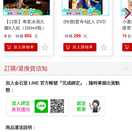
【13章】專業冰滴久
(特價)驚奇4超人 DVD
小書
釀6入組（160ml/瓶）
蘿蕾
855
299
8
折
特價
元
特價
元
79
折
加入購物車
加入購物車
訂購/退換貨須知
加入金石堂 LINE 官方帳號『完成綁定』，隨時掌握出貨動
態：
商品運送說明：