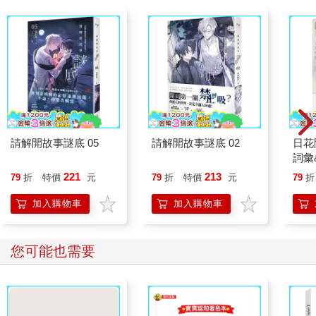
請解開故事謎底 05
請解開故事謎底 02
日花
詞彙
221
213
79
折
特價
元
79
折
特價
元
79
折
加入購物車
加入購物車
您可能也需要