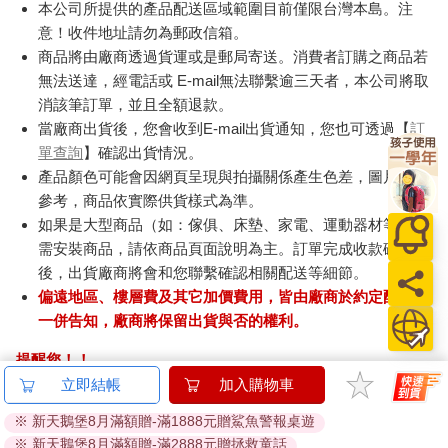
本公司所提供的產品配送區域範圍目前僅限台灣本島。注
意！收件地址請勿為郵政信箱。
商品將由廠商透過貨運或是郵局寄送。消費者訂購之商品若
無法送達，經電話或 E-mail無法聯繫逾三天者，本公司將取
消該筆訂單，並且全額退款。
當廠商出貨後，您會收到E-mail出貨通知，您也可透過【
訂
單查詢
】確認出貨情況。
產品顏色可能會因網頁呈現與拍攝關係產生色差，圖片僅供
參考，商品依實際供貨樣式為準。
如果是大型商品（如：傢俱、床墊、家電、運動器材等）及
需安裝商品，請依商品頁面說明為主。訂單完成收款確認
後，出貨廠商將會和您聯繫確認相關配送等細節。
偏遠地區、樓層費及其它加價費用，皆由廠商於約定配送時
一併告知，廠商將保留出貨與否的權利。
提醒您！！
金石堂及銀行均不會請您操作ATM! 如接獲電話要求您前往
立即結帳
加入購物車
ATM提款機，請不要聽從指示，以免受騙上當！
※ 新天鵝堡8月滿額贈-滿1888元贈鯊魚警報桌遊
※ 新天鵝堡8月滿額贈-滿2888元贈拯救童話
退換貨須知：