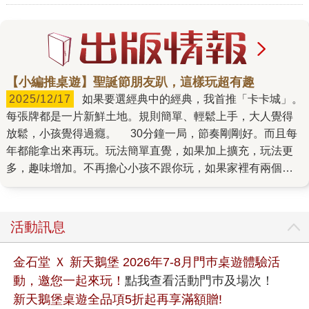
【小編推桌遊】聖誕節朋友趴，這樣玩超有趣
2025/12/17
如果要選經典中的經典，我首推「卡卡城」。
每張牌都是一片新鮮土地。規則簡單、輕鬆上手，大人覺得
放鬆，小孩覺得過癮。 30分鐘一局，節奏剛剛好。而且每
年都能拿出來再玩。玩法簡單直覺，如果加上擴充，玩法更
多，趣味增加。不再擔心小孩不跟你玩，如果家裡有兩個以
上的孩子，更是絕配，一起合作、一起搶地。除了趣味，也
能學習策略。這款經典遊戲還有國際競賽呢！就是因為他簡
單，才能發展精彩的策略玩法。 除了基本款，還有雪季
活動訊息
版、兒童版等不同的美術風格。由於經典，很多人家裡可能
已經有一套了，但是新版本也很值得收藏，綠色草地變成銀
金石堂 Ｘ 新天鵝堡 2026年7-8月門巿桌遊體驗活
白大地多美啊！ 每個版本幾乎都有介紹短片，如果還想看
動，邀您一起來玩！
點我查看活動門巿及場次！
更多每個版本的差別，請點進商品頁就能找到影片囉！
新天鵝堡桌遊全品項5折起再享滿額贈!