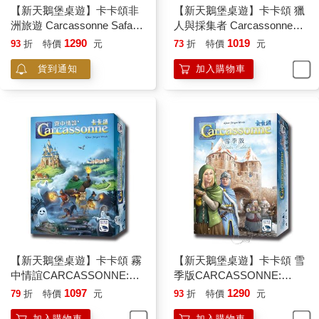
【新天鵝堡桌遊】卡卡頌非
【新天鵝堡桌遊】卡卡頌 獵
洲旅遊 Carcassonne Safari/
人與採集者 Carcassonne
桌上遊戲
Hunter and Gatherer
1290
1019
93
折
特價
元
73
折
特價
元
貨到通知
加入購物車
【新天鵝堡桌遊】卡卡頌 霧
【新天鵝堡桌遊】卡卡頌 雪
中情誼CARCASSONNE:
季版CARCASSONNE:
MISTS OVER CARCA/桌上
WINTER EDITION/桌上遊戲
1097
1290
79
折
特價
元
93
折
特價
元
遊戲
加入購物車
加入購物車