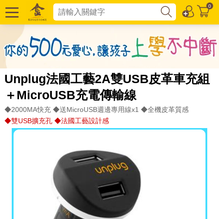
0
Unplug法國工藝2A雙USB皮革車充組
＋MicroUSB充電傳輸線
◆2000MA快充 ◆送MicroUSB週邊專用線x1 ◆全機皮革質感
◆雙USB擴充孔 ◆法國工藝設計感