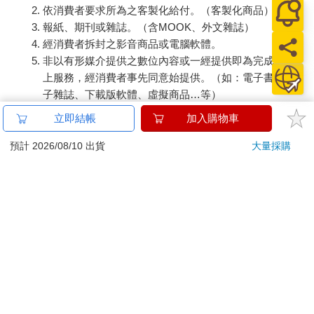
依消費者要求所為之客製化給付。（客製化商品）
報紙、期刊或雜誌。（含MOOK、外文雜誌）
經消費者拆封之影音商品或電腦軟體。
非以有形媒介提供之數位內容或一經提供即為完成之線
上服務，經消費者事先同意始提供。（如：電子書、電
子雜誌、下載版軟體、虛擬商品…等）
已拆封之個人衛生用品。（如：內衣褲、刮鬍刀、除毛
立即結帳
加入購物車
刀…等）
若非上列種類商品，均享有到貨7天的猶豫期（含例假
預計 2026/08/10 出貨
大量採購
日）。
辦理退換貨時，商品（組合商品恕無法接受單獨退貨）必須
是您收到商品時的原始狀態（包含商品本體、配件、贈品、
保證書、所有附隨資料文件及原廠內外包裝…等），請勿直
接使用原廠包裝寄送，或於原廠包裝上黏貼紙張或書寫文
字。
退回商品若無法回復原狀，將請您負擔回復原狀所需費用，
嚴重時將影響您的退貨權益。