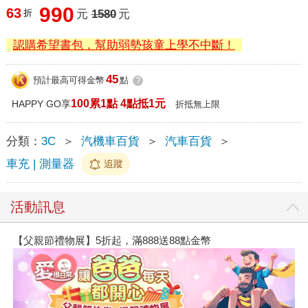
990
63
折
元
1580
元
認購希望書包，幫助弱勢孩童上學不中斷！
45
預計最高可得金幣
點
?
100累1點 4點抵1元
HAPPY GO享
折抵無上限
分類：
3C
＞
汽機車百貨
＞
汽車百貨
＞
車充 | 測量器
追蹤
活動訊息
【父親節禮物展】5折起，滿888送88點金幣