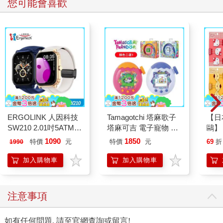
您可能會喜歡
ERGOLINK 人因科技
Tamagotchi 塔麻歌子
【日本
SW210 2.01吋5ATM游
塔麻可吉 電子寵物 樂
鷗】
泳心率血氧藍牙通話腕
園系列（熱帶橙果／極
(8款
1090
1850
特價
元
特價
元
69
折
1990
錶
地冰雪）
Kit
企鵝
加入購物車
加入購物車
注意事項
如有任何問題, 請至官網查詢或留言!