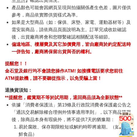
單查詢
】確認出貨情況。
產品顏色可能會因網頁呈現與拍攝關係產生色差，圖片僅供
參考，商品依實際供貨樣式為準。
如果是大型商品（如：傢俱、床墊、家電、運動器材等）及
需安裝商品，請依商品頁面說明為主。訂單完成收款確認
後，出貨廠商將會和您聯繫確認相關配送等細節。
偏遠地區、樓層費及其它加價費用，皆由廠商於約定配送時
一併告知，廠商將保留出貨與否的權利。
提醒您！！
金石堂及銀行均不會請您操作ATM! 如接獲電話要求您前往
ATM提款機，請不要聽從指示，以免受騙上當！
退換貨須知：
**提醒您，鑑賞期不等於試用期，退回商品須為全新狀態**
依據「消費者保護法」第19條及行政院消費者保護處公告之
「通訊交易解除權合理例外情事適用準則」，以下商品購買
後，除商品本身有瑕疵外，將不提供7天的猶豫期：
易於腐敗、保存期限較短或解約時即將逾期。（如：生
鮮食品）