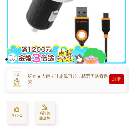
呀哈★吉伊卡哇旋風再起，精選周邊看過
加購
來
寫評價
喜歡+1
賺金幣