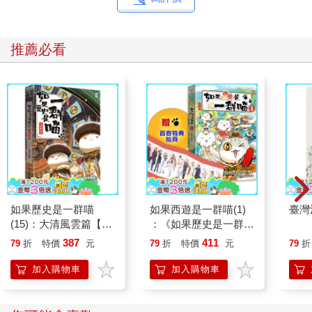
推薦必看
如果歷史是一群喵
如果西遊是一群喵(1)
臺灣
(15)：大清風雲篇【萌
：《如果歷史是一群
貓漫畫學歷史】
喵》作者最新力作，附
387
411
79
折
特價
元
79
折
特價
元
79
折
【首卷特典】拉頁
加入購物車
加入購物車