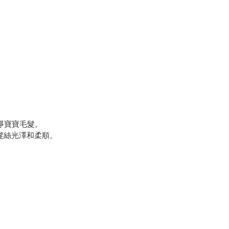
洗淨寶寶毛髮。
髮絲光澤和柔順。