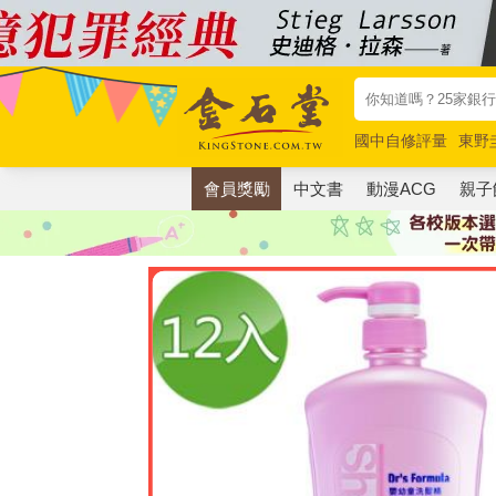
國中自修評量
東野
唯紅花綻放
奧德賽
會員獎勵
中文書
動漫ACG
親子