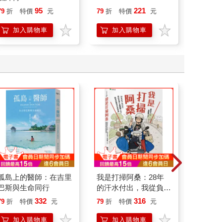
95
221
79
折
特價
元
79
折
特價
元
79
折
加入購物車
加入購物車
加
孤島上的醫師：在吉里
我是打掃阿桑：28年
詛咒貼
巴斯與生命同行
的汗水付出，我從負債
贈Y2K
千萬翻轉人生，歡喜收
紙】：
332
316
79
折
特價
元
79
折
特價
元
79
折
穫信任與尊重
我來幫
加入購物車
加入購物車
加