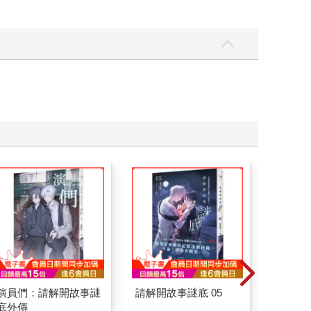
演員們：請解開故事謎
請解開故事謎底 05
北歐時
底外傳
福國度