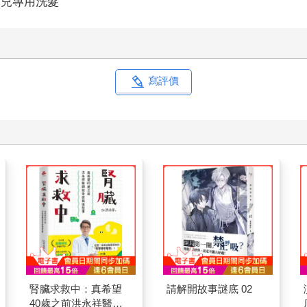
幼兒專用洗髮
寫評價
腎臟求救中：真希望
請解開故事謎底 02
40歲之前洪永祥醫師