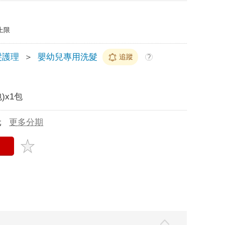
上限
髮護理
＞
嬰幼兒專用洗髮
追蹤
?
)x1包
元
更多分期