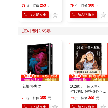
253
300
79
折
特價
元
79
折
特價
元
加入購物車
加入購物車
您可能也需要
我相信‧失敗
102歲，一個人生活：
哲代奶奶保持身心不生
鏽的人生哲學
355
300
79
折
特價
元
79
折
特價
元
加入購物車
加入購物車