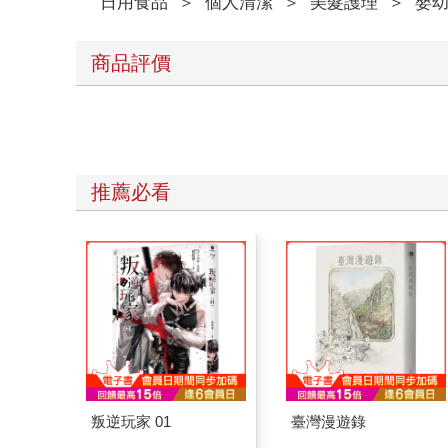
日用食品
＞
個人清潔
＞
美髮護理
＞
嬰
商品評價
推薦必看
叛逆玩家 01
臺灣漫遊錄