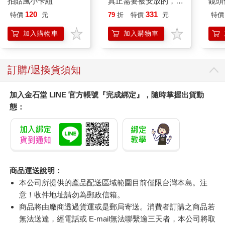
拍貼風小卡組
真正需要被安放的，其
鏡頭
實是留下來的人
120
331
特價
元
79
折
特價
元
特價
加入購物車
加入購物車
訂購/退換貨須知
加入金石堂 LINE 官方帳號『完成綁定』，隨時掌握出貨動
態：
商品運送說明：
本公司所提供的產品配送區域範圍目前僅限台灣本島。注
意！收件地址請勿為郵政信箱。
商品將由廠商透過貨運或是郵局寄送。消費者訂購之商品若
無法送達，經電話或 E-mail無法聯繫逾三天者，本公司將取