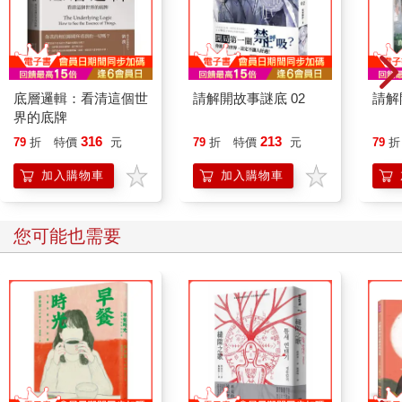
底層邏輯：看清這個世
請解開故事謎底 02
請解
界的底牌
316
213
79
折
特價
元
79
折
特價
元
79
折
加入購物車
加入購物車
您可能也需要