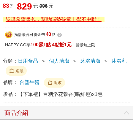
829
83
折
元
996
元
認購希望書包，幫助弱勢孩童上學不中斷！
40
預計最高可得金幣
點
?
100累1點 4點抵1元
HAPPY GO享
折抵無上限
分類：
日用食品
＞
個人清潔
＞
沐浴清潔
＞
沐浴乳
追蹤
品牌：
台塑生醫
追蹤
贈品：
【下單禮】台糖洛花穀香(嚐鮮包)x1包
商品介紹