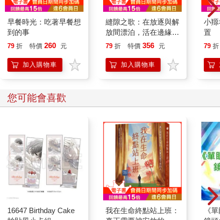
早餐時光：吃著早餐想
縫隙之歌：在放逐與解
小羱
到的事
放間漂泊，活在邊緣之
置
存在的質問
260
356
79
折
特價
元
79
折
特價
元
79
折
加入購物車
加入購物車
您可能會喜歡
16647 Birthday Cake
我在生命終點站上班：
《單