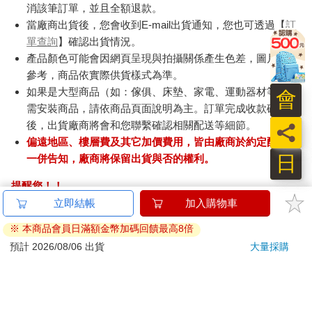
消該筆訂單，並且全額退款。
當廠商出貨後，您會收到E-mail出貨通知，您也可透過【
訂
單查詢
】確認出貨情況。
產品顏色可能會因網頁呈現與拍攝關係產生色差，圖片僅供
參考，商品依實際供貨樣式為準。
如果是大型商品（如：傢俱、床墊、家電、運動器材等）及
會
需安裝商品，請依商品頁面說明為主。訂單完成收款確認
後，出貨廠商將會和您聯繫確認相關配送等細節。
員
偏遠地區、樓層費及其它加價費用，皆由廠商於約定配送時
日
一併告知，廠商將保留出貨與否的權利。
提醒您！！
金石堂及銀行均不會請您操作ATM! 如接獲電話要求您前往
立即結帳
加入購物車
ATM提款機，請不要聽從指示，以免受騙上當！
※ 本商品會員日滿額金幣加碼回饋最高8倍
退換貨須知：
預計 2026/08/06 出貨
大量採購
**提醒您，鑑賞期不等於試用期，退回商品須為全新狀態**
依據「消費者保護法」第19條及行政院消費者保護處公告之
「通訊交易解除權合理例外情事適用準則」，以下商品購買