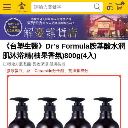
0
《台塑生醫》Dr’s Formula胺基酸水潤
肌沐浴精(柚果香氛)800g(4入)
11種複方胺基酸 長效保濕 肌膚抗老
「膠原蛋白」及「Ceramide分子酊」雙滋養成分