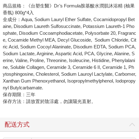
商品規格：《台塑生醫》Dr’s Formula胺基酸水潤肌沐浴精 (柚果
香氛) 800g*4入
全成分：Aqua, Sodium Lauryl Ether Sulfate, Cocamidopropyl Bet
aine, Disodium Laureth Sulfosuccinate, Potassium Laureth-1 Pho
sphate, Disodium Cocoamphodiacetate, Polysorbate 20, Fragranc
e, Cocamide Methyl MEA, Decyl Glucoside, Sodium Chloride, Cit
ric Acid, Sodium Cocoyl Alaninate, Disodium EDTA, Sodium PCA,
Sodium Lactate, Arginine, Aspartic Acid, PCA, Glycine, Alanine, S
erine, Valine, Proline, Threonine, Isoleucine, Histidine, Phenylalani
ne, Soluble Collagen, Ceramide 3, Ceramide 6 II, Ceramide 1, Ph
ytosphingosine, Cholesterol, Sodium Lauroyl Lactylate, Carbomer,
Xanthan Gum Phenoxyethanol, Isopropylmethylphenol, Iodopropy
nyl Butylcarbamate.
保存期限：三年
保存方法：請放置於陰涼處，勿讓陽光直射。
配送方式