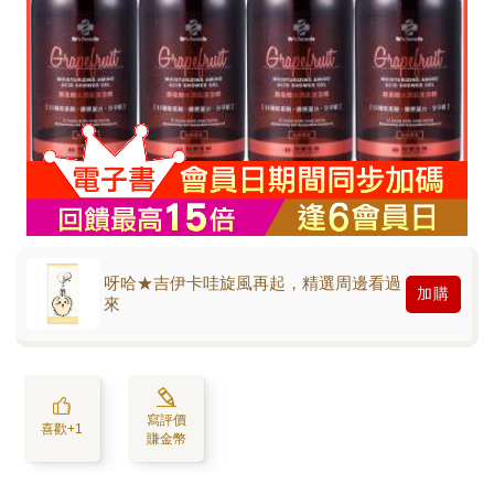
呀哈★吉伊卡哇旋風再起，精選周邊看過
加購
來
寫評價
喜歡+1
賺金幣