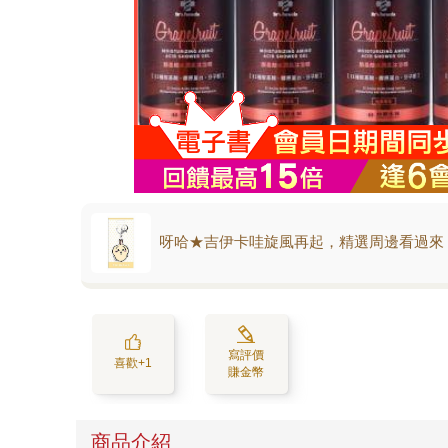
呀哈★吉伊卡哇旋風再起，精選周邊看過來
寫評價
喜歡+1
賺金幣
商品介紹