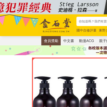
國中自修評量
東野
唯紅花綻放
奧德賽
會員獎勵
中文書
動漫ACG
親子