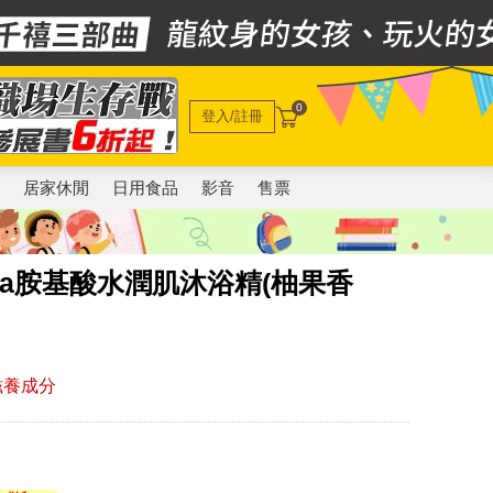
0
登入/註冊
電
居家休閒
日用食品
影音
售票
mula胺基酸水潤肌沐浴精(柚果香
滋養成分