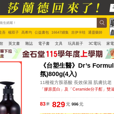
圭吾
楊双子
高希均
公益書包
16647續集
吉伊卡哇
通靈藥師
路邊攤新作
馬斯克
玩具總動員5
超慢跑
館
英文書
雜誌
電子書
文具
玩具親子
3C電玩
家
《台塑生醫》Dr’s For
氛)800g(4入)
11種複方胺基酸 長效保濕 肌膚抗老
「膠原蛋白」及「Ceramide分子酊」雙
829
83
折
元
996
元