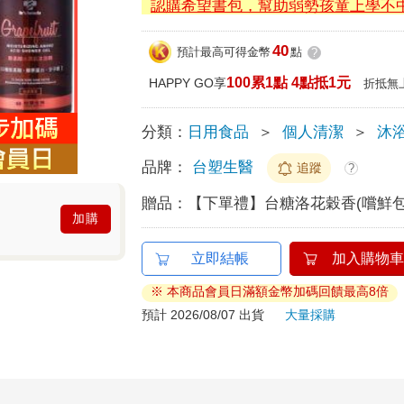
認購希望書包，幫助弱勢孩童上學不
40
預計最高可得金幣
點
?
100累1點 4點抵1元
HAPPY GO享
折抵無
分類：
日用食品
＞
個人清潔
＞
沐
品牌：
台塑生醫
追蹤
?
贈品：
【下單禮】台糖洛花穀香(嚐鮮包
加購
立即結帳
加入購物車
※ 本商品會員日滿額金幣加碼回饋最高8倍
預計 2026/08/07 出貨
大量採購