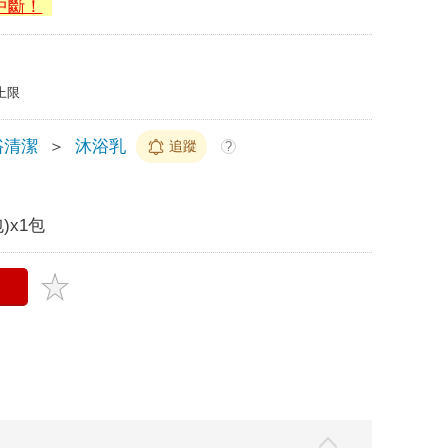
中斷！
上限
浴清潔
＞
沐浴乳
追蹤
?
)x1包