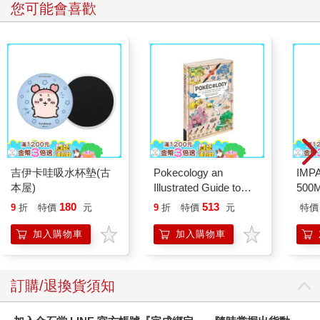
您可能會喜歡
吉伊卡哇吸水杯墊(古
Pokecology an
IM
本屋)
Illustrated Guide to
500
Pokemon Ecology
IM0
180
513
9
折
特價
元
9
折
特價
元
特價
(Pokemon Pikachu
Press)
加入購物車
加入購物車
訂購/退換貨須知