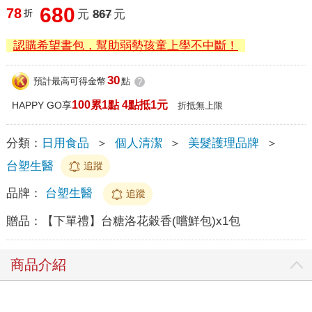
680
78
折
元
867
元
認購希望書包，幫助弱勢孩童上學不中斷！
30
預計最高可得金幣
點
?
100累1點 4點抵1元
HAPPY GO享
折抵無上限
分類：
日用食品
＞
個人清潔
＞
美髮護理品牌
＞
台塑生醫
追蹤
品牌：
台塑生醫
追蹤
贈品：
【下單禮】台糖洛花穀香(嚐鮮包)x1包
商品介紹