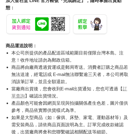
加入金石堂 LINE 官方帳號『完成綁定』，隨時掌握出貨動
態：
商品運送說明：
本公司所提供的產品配送區域範圍目前僅限台灣本島。注
意！收件地址請勿為郵政信箱。
商品將由廠商透過貨運或是郵局寄送。消費者訂購之商品若
無法送達，經電話或 E-mail無法聯繫逾三天者，本公司將取
消該筆訂單，並且全額退款。
當廠商出貨後，您會收到E-mail出貨通知，您也可透過【
訂
單查詢
】確認出貨情況。
產品顏色可能會因網頁呈現與拍攝關係產生色差，圖片僅供
參考，商品依實際供貨樣式為準。
如果是大型商品（如：傢俱、床墊、家電、運動器材等）及
需安裝商品，請依商品頁面說明為主。訂單完成收款確認
後，出貨廠商將會和您聯繫確認相關配送等細節。