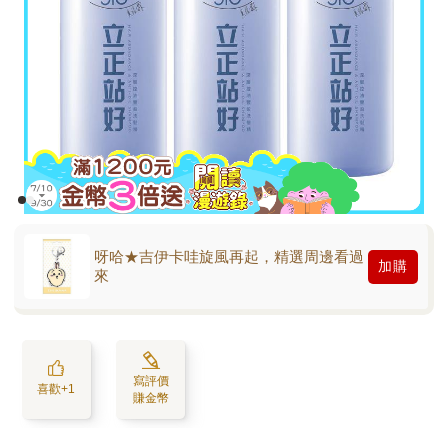
呀哈★吉伊卡哇旋風再起，精選周邊看過
加購
來
寫評價
喜歡+1
賺金幣