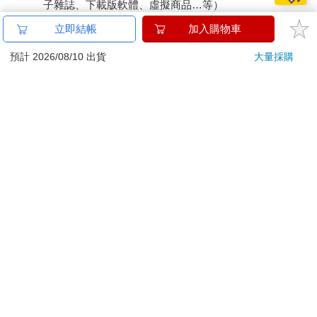
子雜誌、下載版軟體、虛擬商品…等）
已拆封之個人衛生用品。（如：內衣褲、刮鬍刀、除毛
立即結帳
加入購物車
刀…等）
若非上列種類商品，均享有到貨7天的猶豫期（含例假
預計 2026/08/10 出貨
大量採購
日）。
辦理退換貨時，商品（組合商品恕無法接受單獨退貨）必須
是您收到商品時的原始狀態（包含商品本體、配件、贈品、
保證書、所有附隨資料文件及原廠內外包裝…等），請勿直
接使用原廠包裝寄送，或於原廠包裝上黏貼紙張或書寫文
字。
退回商品若無法回復原狀，將請您負擔回復原狀所需費用，
嚴重時將影響您的退貨權益。