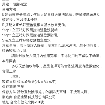
用途：頭髮清潔
使用方法：
 將頭髮充分潤濕，依個人髮量取適量洗髮精，輕揉按摩頭皮及
頭髮後，再以清水沖淨。
 搭配立正站好豐盈髮根立體水效果更佳。
Step1.立正站好深層控油豐盈洗髮精
Step2.立正站好深層控油豐盈潤絲乳
Step3.立正站好豐盈髮根立體水
注意事項：若不慎誤入眼睛，請立即以清水沖洗。若不慎誤食，
請送醫診治，建
議開封後於六個月內使用完畢；不得使用於三歲以下幼童。
本品因含
多項天然植物萃取，產品色澤可能會依溫濕度有些微變化，
實屬正常
現象。
製造日期 標示於瓶身(月/日/西元年)
保存期限 三年
保存方法 請放置於陰涼處，勿讓陽光直射，不接近火源。
製造商 台塑生醫科技股份有限公司
地址 台北市敦化北路201號