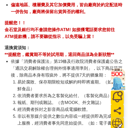
偏遠地區、樓層費及其它加價費用，皆由廠商於約定配送時
一併告知，廠商將保留出貨與否的權利。
提醒您！！
金石堂及銀行均不會請您操作ATM! 如接獲電話要求您前往
ATM提款機，請不要聽從指示，以免受騙上當！
退換貨須知：
**提醒您，鑑賞期不等於試用期，退回商品須為全新狀態**
依據「消費者保護法」第19條及行政院消費者保護處公告之
「通訊交易解除權合理例外情事適用準則」，以下商品購買
後，除商品本身有瑕疵外，將不提供7天的猶豫期：
易於腐敗、保存期限較短或解約時即將逾期。（如：生
鮮食品）
依消費者要求所為之客製化給付。（客製化商品）
報紙、期刊或雜誌。（含MOOK、外文雜誌）
經消費者拆封之影音商品或電腦軟體。
非以有形媒介提供之數位內容或一經提供即為完成之線
上服務，經消費者事先同意始提供。（如：電子書、電