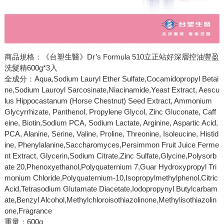
商品規格：《台塑生醫》Dr’s Formula 510立正站好深層控油豐盈
洗髮精600g*3入
全成分：Aqua,Sodium Lauryl Ether Sulfate,Cocamidopropyl Betai
ne,Sodium Lauroyl Sarcosinate,Niacinamide,Yeast Extract, Aescu
lus Hippocastanum (Horse Chestnut) Seed Extract, Ammonium
Glycyrrhizate, Panthenol, Propylene Glycol, Zinc Gluconate, Caff
eine, Biotin,Sodium PCA, Sodium Lactate, Arginine, Aspartic Acid,
PCA, Alanine, Serine, Valine, Proline, Threonine, Isoleucine, Histid
ine, Phenylalanine,Saccharomyces,Persimmon Fruit Juice Ferme
nt Extract, Glycerin,Sodium Citrate,Zinc Sulfate,Glycine,Polysorb
ate 20,Phenoxyethanol,Polyquaternium 7,Guar Hydroxypropyl Tri
monium Chloride,Polyquaternium-10,Isopropylmethylphenol,Citric
Acid,Tetrasodium Glutamate Diacetate,Iodopropynyl Butylcarbam
ate,Benzyl Alcohol,Methylchloroisothiazolinone,Methylisothiazolin
one,Fragrance
重量：600g