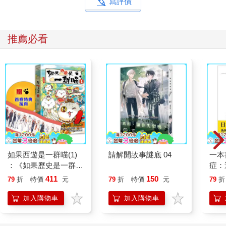
寫評價
推薦必看
如果西遊是一群喵(1)
請解開故事謎底 04
一本
：《如果歷史是一群
症：
喵》作者最新力作，附
開大
411
150
79
折
特價
元
79
折
特價
元
79
折
【首卷特典】拉頁
人也
的3
加入購物車
加入購物車