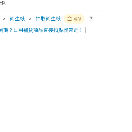
上限
＞
衛生紙
＞
抽取衛生紙
追蹤
?
到期？日用補貨商品直接扣點就帶走！