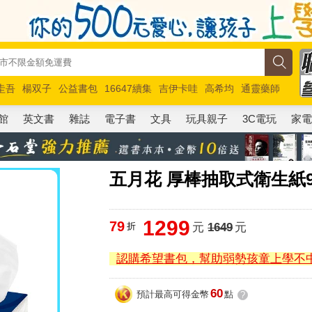
圭吾
楊双子
公益書包
16647續集
吉伊卡哇
高希均
通靈藥師
路邊攤新作
馬斯克
玩具總動員5
超慢跑
館
英文書
雜誌
電子書
文具
玩具親子
3C電玩
家
五月花 厚棒抽取式衛生紙90
1299
79
折
元
1649
元
認購希望書包，幫助弱勢孩童上學不
60
預計最高可得金幣
點
?