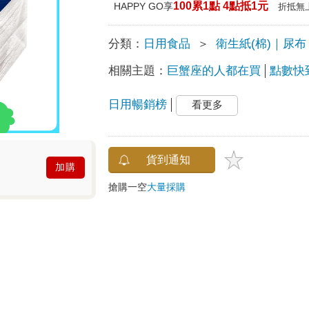
100累1點 4點抵1元
HAPPY GO享
折抵無
分類：
日用食品
＞
衛生紙(棉)｜尿布
相關主題：
巨蟹座的人都在買
點數快
日用暢銷榜
看更多
貨到通知
加購
搶購一空
大量採購