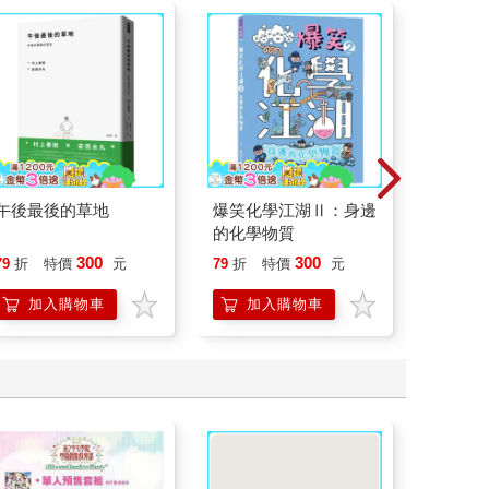
午後最後的草地
爆笑化學江湖Ⅱ：身邊
世界上
的化學物質
【夏季
封面×
300
300
79
折
特價
元
79
折
特價
元
79
折
加工，
加入購物車
加入購物車
加