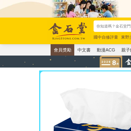
國中自修評量
東野
唯紅花綻放
奧德賽
會員獎勵
中文書
動漫ACG
親子