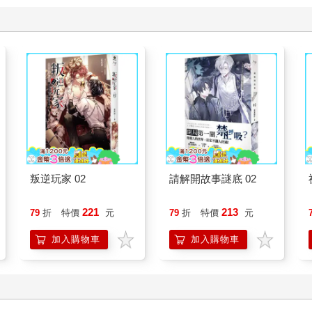
叛逆玩家 02
請解開故事謎底 02
221
213
79
折
特價
元
79
折
特價
元
加入購物車
加入購物車