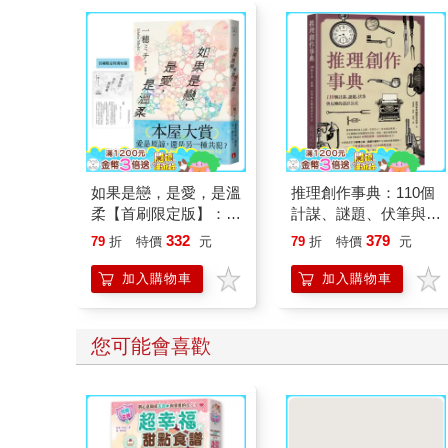
如果是戀，是愛，是溫
推理創作事典：110個
柔【首刷限定版】：入
計謀、謎題、伏筆與反
圍本屋大賞！附首刷限
轉的設計公式
332
379
79
折
特價
元
79
折
特價
元
定番外篇！直木賞得主
一穂ミチ絕對衝擊倫常
加入購物車
加入購物車
的戀愛小說！
您可能會喜歡