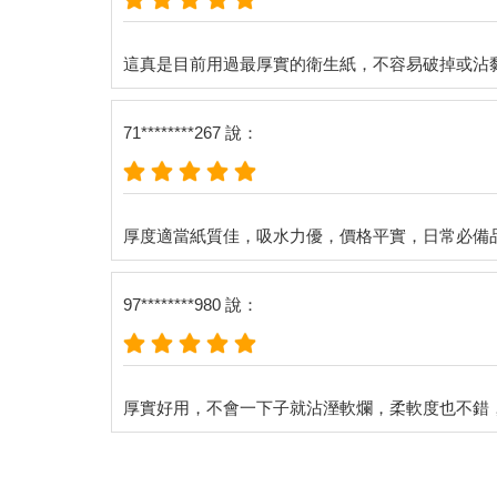
71********267 說：
97********980 說：