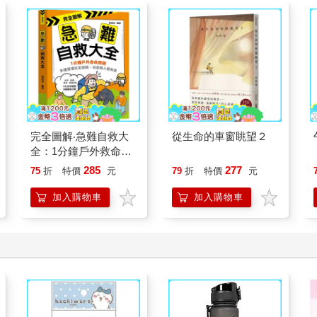
完全圖解‧急難自救大
從生命的車窗眺望２
全：1分鐘戶外救命關
鍵！多種情境完全圖
285
277
75
折
特價
元
79
折
特價
元
解，自救救人都有靠。
加入購物車
加入購物車