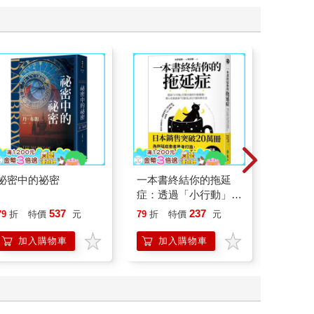
祕密中的祕密
一本書終結你的拖延
情緒價
症：透過「小行動」打
把情緒
開大腦的行動開關，懶
誰都能
537
237
79
折
特價
元
79
折
特價
元
79
折
人也能變身「行動派」
的37個科學方法
加入購物車
加入購物車
加