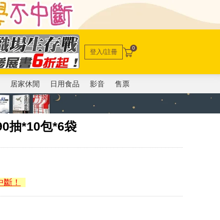
0
登入/註冊
電
居家休閒
日用食品
影音
售票
抽*10包*6袋
中斷！