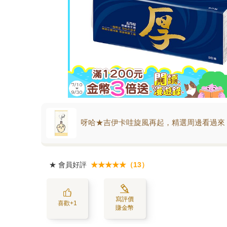
呀哈★吉伊卡哇旋風再起，精選周邊看過來
★
會員好評
★★★★★（13）
寫評價
喜歡+1
賺金幣