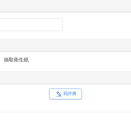
＞
抽取衛生紙
寫評價