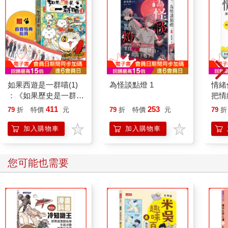
如果西遊是一群喵(1)
為怪談點燈 1
情緒
：《如果歷史是一群
把情
喵》作者最新力作，附
誰都
411
253
79
折
特價
元
79
折
特價
元
79
折
【首卷特典】拉頁
加入購物車
加入購物車
您可能也需要