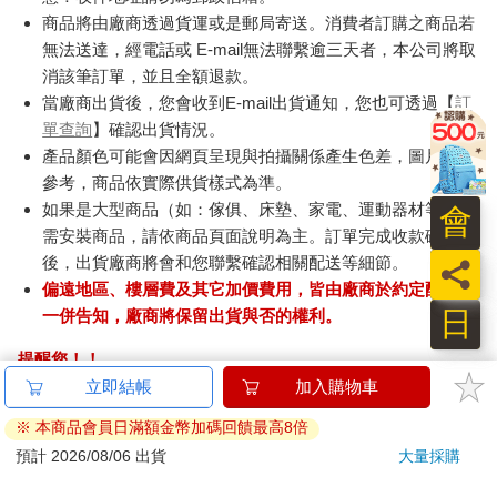
商品將由廠商透過貨運或是郵局寄送。消費者訂購之商品若
無法送達，經電話或 E-mail無法聯繫逾三天者，本公司將取
消該筆訂單，並且全額退款。
當廠商出貨後，您會收到E-mail出貨通知，您也可透過【
訂
單查詢
】確認出貨情況。
產品顏色可能會因網頁呈現與拍攝關係產生色差，圖片僅供
參考，商品依實際供貨樣式為準。
如果是大型商品（如：傢俱、床墊、家電、運動器材等）及
會
需安裝商品，請依商品頁面說明為主。訂單完成收款確認
後，出貨廠商將會和您聯繫確認相關配送等細節。
員
偏遠地區、樓層費及其它加價費用，皆由廠商於約定配送時
日
一併告知，廠商將保留出貨與否的權利。
提醒您！！
金石堂及銀行均不會請您操作ATM! 如接獲電話要求您前往
ATM提款機，請不要聽從指示，以免受騙上當！
退換貨須知：
**提醒您，鑑賞期不等於試用期，退回商品須為全新狀態**