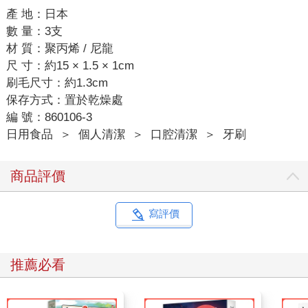
產 地：日本
數 量：3支
材 質：聚丙烯 / 尼龍
尺 寸：約15 × 1.5 × 1cm
刷毛尺寸：約1.3cm
保存方式：置於乾燥處
編 號：860106-3
日用食品
＞
個人清潔
＞
口腔清潔
＞
牙刷
商品評價
寫評價
推薦必看