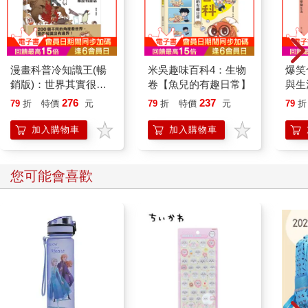
漫畫科普冷知識王(暢
米吳趣味百科4：生物
爆笑
銷版)：世界其實很有
卷【魚兒的有趣日常】
與生
事，生活才會那麼有意
276
237
79
折
特價
元
79
折
特價
元
79
折
思
加入購物車
加入購物車
您可能會喜歡