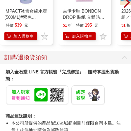
IMPACT冰雪奇緣水壺
吉伊卡哇 BONBON
20
(500ML)#紫色
DROP 貼紙 立體貼紙
組／
IMDSB01PL
水晶貼紙 手帳貼 裝飾
539
195
特價
元
51
折
特價
元
51
折
貼紙 手機貼紙 小八貓
兔兔 Chiikawa
加入購物車
加入購物車
訂購/退換貨須知
加入金石堂 LINE 官方帳號『完成綁定』，隨時掌握出貨動
態：
商品運送說明：
本公司所提供的產品配送區域範圍目前僅限台灣本島。注
意！收件地址請勿為郵政信箱。