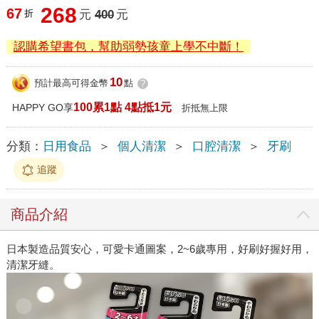
268
67
折
元
400
元
認購希望書包，幫助弱勢孩童上學不中斷！
10
預計最高可得金幣
點
?
100累1點 4點抵1元
HAPPY GO享
折抵無上限
分類：
日用食品
＞
個人清潔
＞
口腔清潔
＞
牙刷
追蹤
商品介紹
日本製造品質安心，可愛卡通圖案，2~6歲專用，好刷好握好用，
清潔牙縫。