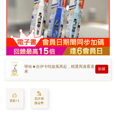
呀哈★吉伊卡哇旋風再起，精選周邊看過
加購
來
寫評價
喜歡+1
賺金幣