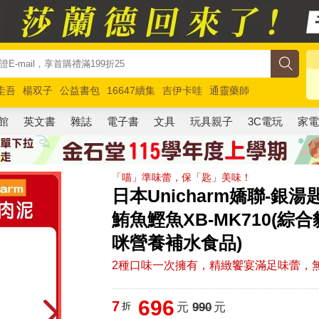
圭吾
楊双子
公益書包
16647續集
吉伊卡哇
通靈藥師
路邊攤新作
馬斯克
玩具總動員5
超慢跑
館
英文書
雜誌
電子書
文具
玩具親子
3C電玩
家
「喵」準味蕾，保「匙」美味！
日本Unicharm嬌聯-銀湯
鮪魚鰹魚XB-MK710(
咪營養補水食品)
2種口味一次擁有，精緻饗宴滿足味蕾，
696
7
折
元
990
元