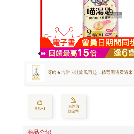
呀哈★吉伊卡哇旋風再起，精選周邊看過來
寫評價
喜歡+1
賺金幣
商品介紹