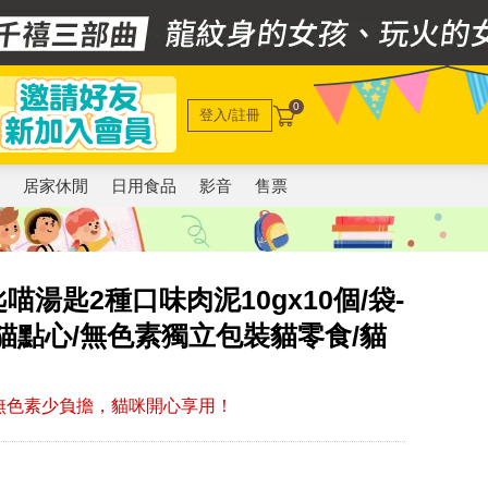
0
登入/註冊
電
居家休閒
日用食品
影音
售票
匙喵湯匙2種口味肉泥10gx10個/袋-
綜合貓點心/無色素獨立包裝貓零食/貓
無色素少負擔，貓咪開心享用！