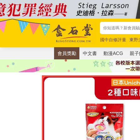
國中自修評量
東野
唯紅花綻放
奧德賽
會員獎勵
中文書
動漫ACG
親子