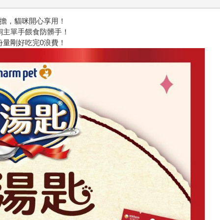
負擔，貓咪開心享用！
飼主單手餵食防髒手！
份量剛好吃完0浪費！