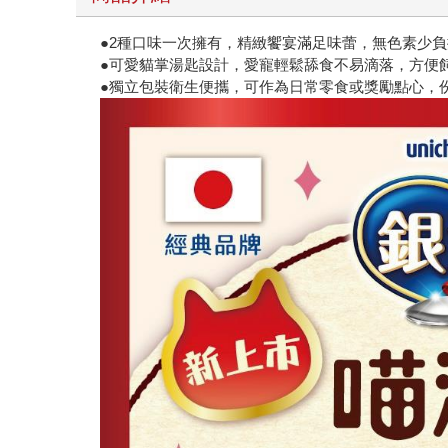
●2種口味一次擁有，精緻饗宴滿足味蕾，無色素少
●可愛貓掌湯匙設計，愛寵輕鬆舔食不易滴落，方便
●獨立包裝衛生便攜，可作為日常零食或獎勵點心，