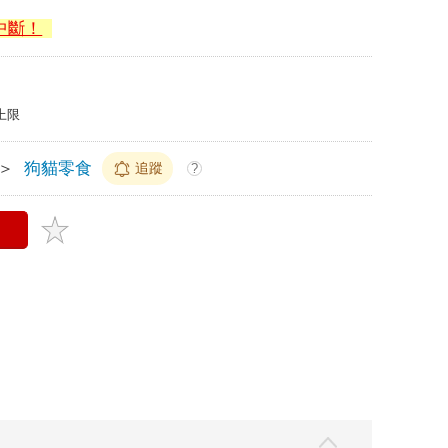
中斷！
上限
＞
狗貓零食
追蹤
?