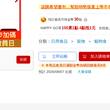
認購希望書包，幫助弱勢孩童上學不
30
預計最高可得金幣
點
?
100累1點 4點抵1元
HAPPY GO享
折抵無
分類：
日用食品
＞
寵物
＞
貓狗食
立即結帳
加入購物車
加購
※ 本商品會員日滿額金幣加碼回饋最高8倍
預計 2026/08/07 出貨
大量採購