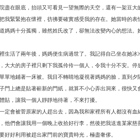
院盡在眼底，抬頭又可看見一望無際的天空，還有一架豆大
把我緊緊抱在懷裡，彷彿要確實感受我的存在。她當時的表
道媽媽十分孤獨，雖然姓氏改了，卻無法改變內心的想法。
裡生活了兩年後，媽媽便生病過世了。我記得自己坐在她冰
，大大的房子裡只剩下我孤伶伶一個人，令我十分不安。停
單單地鋪著一床被。我目不轉睛地凝視著媽媽的臉，直到夕
子門上總是貼著嶄新的門紙，就算不小心弄出洞來，很快又
體貼，讓我一個人靜靜地待著，不來打擾。
一定會被菅原家的人趕出去，因為我和家裡所有人都沒有血
，他們會讓我用一個晚上收拾好行李，然後把我送進某家慈
要好好利用被趕出家門前的寶貴時光，極盡奢侈。