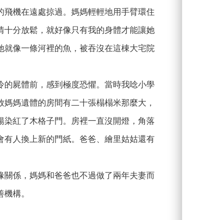
的飛機在遠處掠過。媽媽輕輕地用手臂環住
情十分放鬆，就好像只有我的身體才能讓她
她就像一條河裡的魚，被吞沒在這棟大宅院
冷的屍體前，感到極度恐懼。當時我唸小學
放媽媽遺體的房間有二十張榻榻米那麼大，
陽染紅了木格子門。房裡一直沒開燈，角落
會有人換上新的門紙。爸爸、繪里姑姑還有
緣關係，媽媽和爸爸也不過做了兩年夫妻而
善機構。