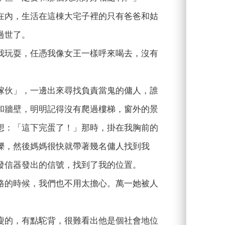
在內，生活在這棟大宅子裡的只有爸爸和姑
過世了。
我玩耍，任憑我像女王一樣呼來喝去，沒有
。
傢伙」，一邊出來尋找負責當鬼的傭人，誰
和牆壁，明明記得沒有爬過樓梯，窗外的景
想：「這下完蛋了！」那時，掛在我胸前的
爍，然後媽媽很快就帶著幾名傭人找到我
發信器發出的信號，找到了我的位置。
路的時候，我們也不用太擔心。萬一她被人
瘦的，有點駝背，很難看出他是個社會地位