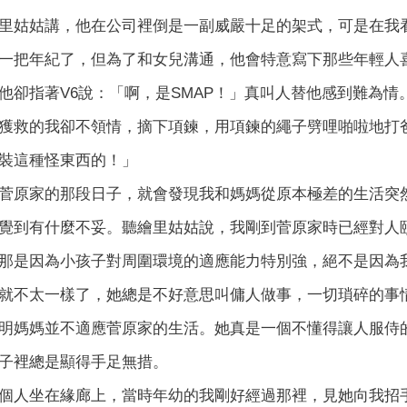
里姑姑講，他在公司裡倒是一副威嚴十足的架式，可是在我
一把年紀了，但為了和女兒溝通，他會特意寫下那些年輕人
他卻指著V6說：「啊，是SMAP！」真叫人替他感到難為情
獲救的我卻不領情，摘下項鍊，用項鍊的繩子劈哩啪啦地打
裝這種怪東西的！」
菅原家的那段日子，就會發現我和媽媽從原本極差的生活突
覺到有什麼不妥。聽繪里姑姑說，我剛到菅原家時已經對人
那是因為小孩子對周圍環境的適應能力特別強，絕不是因為
就不太一樣了，她總是不好意思叫傭人做事，一切瑣碎的事
明媽媽並不適應菅原家的生活。她真是一個不懂得讓人服侍
子裡總是顯得手足無措。
個人坐在緣廊上，當時年幼的我剛好經過那裡，見她向我招