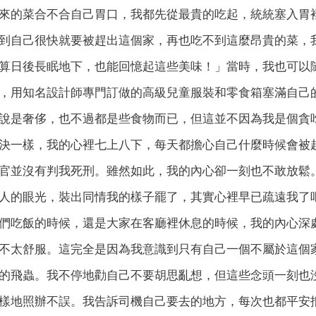
來的菜合不合自己胃口，我都先從最貴的吃起，統統塞入胃
到自己很快就要被趕出這個家，再也吃不到這麼昂貴的菜，
算日後長眠地下，也能回憶起這些美味！」當時，我也可以
，用知名設計師專門訂做的高級兒童服裝和零食箱塞滿自己
說是奢侈，也不過都是些食物而已，但這並不因為我是個貪
決一樣，我的心裡七上八下，每天都擔心自己什麼時候會被
官並沒有判我死刑。雖然如此，我的內心卻一刻也不敢放鬆
人的眼光，裝出同情我的樣子罷了，其實心裡早已疏遠我了
們吃飯的時候，還是大家在客廳裡休息的時候，我的內心深
不太舒服。這完全是因為我意識到只有自己一個不屬於這個
的飛蟲。我不停地勸自己不要胡思亂想，但這些念頭一刻也
樣地照辦不誤。我告訴司機自己要去的地方，每次也都平安