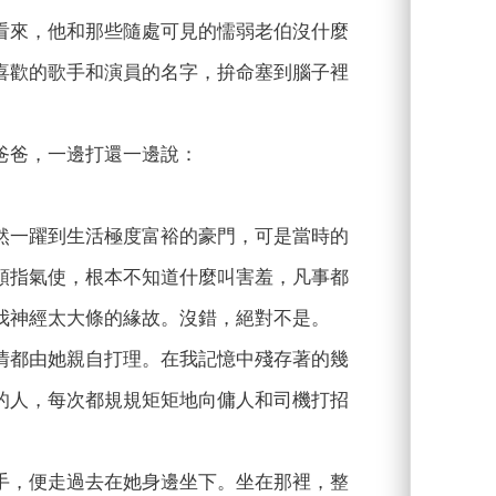
看來，他和那些隨處可見的懦弱老伯沒什麼
喜歡的歌手和演員的名字，拚命塞到腦子裡
。
爸爸，一邊打還一邊說：
然一躍到生活極度富裕的豪門，可是當時的
頤指氣使，根本不知道什麼叫害羞，凡事都
我神經太大條的緣故。沒錯，絕對不是。
情都由她親自打理。在我記憶中殘存著的幾
的人，每次都規規矩矩地向傭人和司機打招
手，便走過去在她身邊坐下。坐在那裡，整