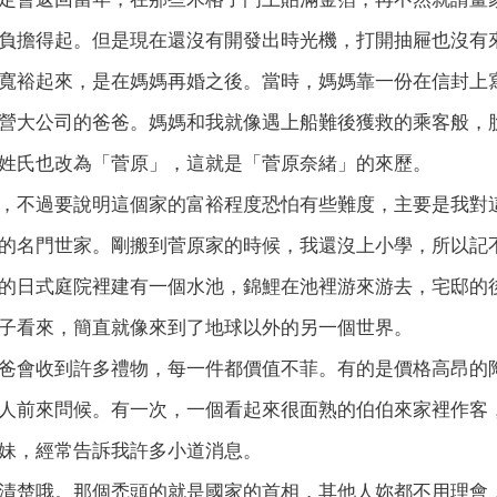
負擔得起。但是現在還沒有開發出時光機，打開抽屜也沒有
寬裕起來，是在媽媽再婚之後。當時，媽媽靠一份在信封上
營大公司的爸爸。媽媽和我就像遇上船難後獲救的乘客般，
姓氏也改為「菅原」，這就是「菅原奈緒」的來歷。
，不過要說明這個家的富裕程度恐怕有些難度，主要是我對
的名門世家。剛搬到菅原家的時候，我還沒上小學，所以記
的日式庭院裡建有一個水池，錦鯉在池裡游來游去，宅邸的
子看來，簡直就像來到了地球以外的另一個世界。
爸會收到許多禮物，每一件都價值不菲。有的是價格高昂的
人前來問候。有一次，一個看起來很面熟的伯伯來家裡作客
妹，經常告訴我許多小道消息。
清楚哦。那個禿頭的就是國家的首相，其他人妳都不用理會