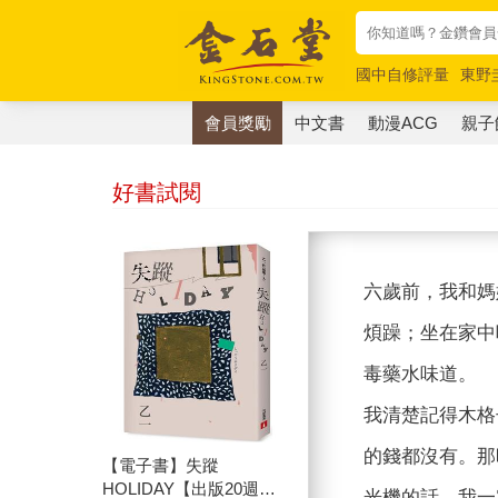
國中自修評量
東野
唯紅花綻放
奧德賽
會員獎勵
中文書
動漫ACG
親子
好書試閱
六歲前，我和媽
煩躁；坐在家中
毒藥水味道。
我清楚記得木格
的錢都沒有。那
【電子書】失蹤
HOLIDAY【出版20週年
光機的話，我一