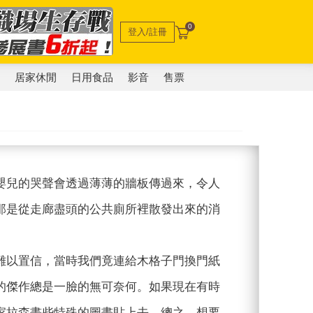
0
登入/註冊
電
居家休閒
日用食品
影音
售票
嬰兒的哭聲會透過薄薄的牆板傳過來，令人
那是從走廊盡頭的公共廁所裡散發出來的消
難以置信，當時我們竟連給木格子門換門紙
的傑作總是一臉的無可奈何。如果現在有時
家拉森畫些特殊的圖畫貼上去。總之，想要