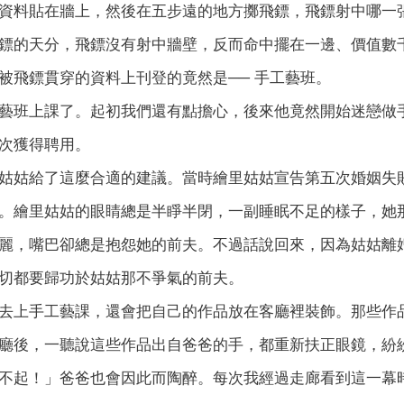
資料貼在牆上，然後在五步遠的地方擲飛鏢，飛鏢射中哪一
鏢的天分，飛鏢沒有射中牆壁，反而命中擺在一邊、價值數
被飛鏢貫穿的資料上刊登的竟然是── 手工藝班。
藝班上課了。起初我們還有點擔心，後來他竟然開始迷戀做
次獲得聘用。
姑姑給了這麼合適的建議。當時繪里姑姑宣告第五次婚姻失
。繪里姑姑的眼睛總是半睜半閉，一副睡眠不足的樣子，她
麗，嘴巴卻總是抱怨她的前夫。不過話說回來，因為姑姑離
切都要歸功於姑姑那不爭氣的前夫。
去上手工藝課，還會把自己的作品放在客廳裡裝飾。那些作
廳後，一聽說這些作品出自爸爸的手，都重新扶正眼鏡，紛
不起！」爸爸也會因此而陶醉。每次我經過走廊看到這一幕