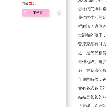
全新修訂版】
特價
225
元
怎樣的門紙我都
電子書
我們的生活開始
裡結識了這位經
世顯赫的孩子，
菅原家頗有財力
之，是代代相傳
最佳地段。寬廣
石。在我這個孩
年底的時候，爸
會有各式各樣的
姑姑是爸爸的妹
「奈緒，妳要記