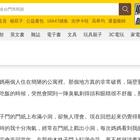
圭吾
楊双子
公益書包
16647續集
吉伊卡哇
高希均
通靈藥師
路邊攤新作
馬斯克
玩具總動員5
超慢跑
館
英文書
雜誌
電子書
文具
玩具親子
3C電玩
家
媽兩個人住在簡陋的公寓裡。那個地方真的非常破舊，隔壁
吃飯的時候，突然會聞到一陣臭氣刺得頭和眼睛很不舒服，
子門的門紙上布滿小洞，卻無人理會。現在回想起來仍覺得
時的我十分淘氣，經常在門紙上戳出小洞，每次媽媽看到我
定會返回當年，在那些木格子門上貼滿金箔，再不然就請畫