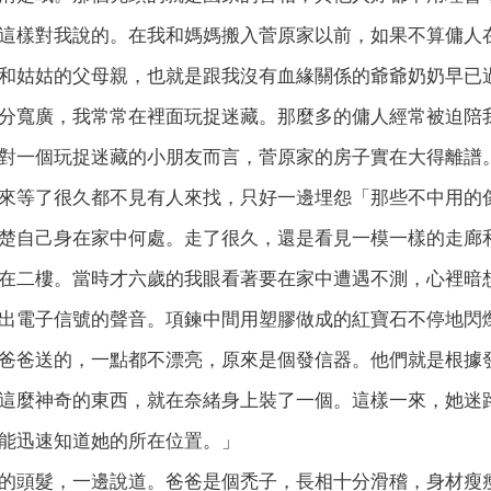
這樣對我說的。在我和媽媽搬入菅原家以前，如果不算傭人
和姑姑的父母親，也就是跟我沒有血緣關係的爺爺奶奶早已
分寬廣，我常常在裡面玩捉迷藏。那麼多的傭人經常被迫陪
對一個玩捉迷藏的小朋友而言，菅原家的房子實在大得離譜
來等了很久都不見有人來找，只好一邊埋怨「那些不中用的
楚自己身在家中何處。走了很久，還是看見一模一樣的走廊
在二樓。當時才六歲的我眼看著要在家中遭遇不測，心裡暗
出電子信號的聲音。項鍊中間用塑膠做成的紅寶石不停地閃
爸爸送的，一點都不漂亮，原來是個發信器。他們就是根據
這麼神奇的東西，就在奈緒身上裝了一個。這樣一來，她迷
能迅速知道她的所在位置。」
的頭髮，一邊說道。爸爸是個禿子，長相十分滑稽，身材瘦