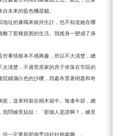
來自未來的藍色機器貓。
寫地址的兼職來維持生計，也不知道她在哪
脫離了那種貧困的生活。我搖身一變成了身
這些事情根本不感興趣，所以不大清楚，總
不太清楚，不過菅原家的房子坐落在市區的
後院鋪滿白色的沙礫，四處布置著樹叢和奇
陶瓷，送來時裝在桐木箱中。每逢年節，總
，我問繪里姑姑：「那個人是誰啊？」繪里
，但一定要和那個禿頭好好相處啊。」