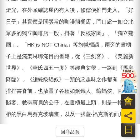
燈光。在外頭確認屋內有人後，修儒便推門走入。「好
日子」其實便是間尋常的咖啡簡餐店，門口處一如台北
眾多的獨立咖啡店一般，掛著「反核家園」、「獨立建
國」、「HK is NOT China」等旗幟標語，兩旁的書櫃
子上是滿架琳瑯滿目的書籍，從《三劍客》、《美麗新
世界》、《華氏四五一度》等經典文學，一路到《馬皇
降臨》、《總統級貓奴》一類的惡趣味之作都有，而在
排排書脊前，也放置了各種如鋼鐵人、蝙蝠俠、南方四
會
賤客、數碼寶貝的公仔，在書櫃最上頭，則是一幅鄭南
員
榕的黑白馬賽克玻璃畫，以及一張蓋‧福克斯的面具。
日
回商品頁
而再往前延伸的座位區，雖然佔地不大，但在細心的規