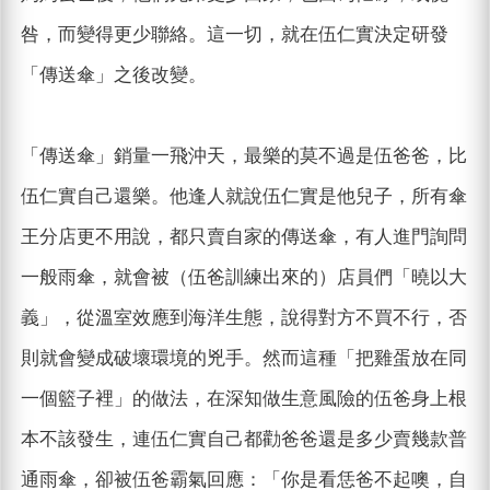
咎，而變得更少聯絡。這一切，就在伍仁實決定研發
「傳送傘」之後改變。
「傳送傘」銷量一飛沖天，最樂的莫不過是伍爸爸，比
伍仁實自己還樂。他逢人就說伍仁實是他兒子，所有傘
王分店更不用說，都只賣自家的傳送傘，有人進門詢問
一般雨傘，就會被（伍爸訓練出來的）店員們「曉以大
義」，從溫室效應到海洋生態，說得對方不買不行，否
則就會變成破壞環境的兇手。然而這種「把雞蛋放在同
一個籃子裡」的做法，在深知做生意風險的伍爸身上根
本不該發生，連伍仁實自己都勸爸爸還是多少賣幾款普
通雨傘，卻被伍爸霸氣回應：「你是看恁爸不起噢，自