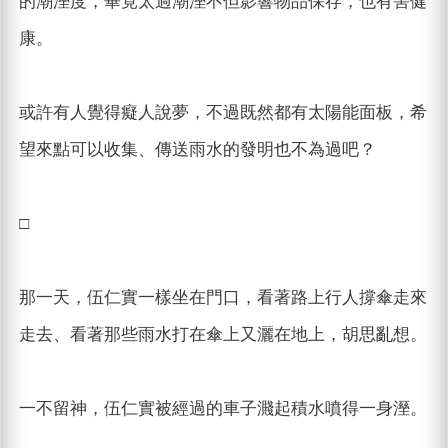
的潮溼度，畢竟太過潮溼不但影響物品保存，也有害健
康。
或許有人覺得癡人說夢，不過既然都有太陽能面板，希
望來點可以收集、傳送雨水的發明也不為過吧？
□
那一天，伍仁實一樣坐在門口，看著路上行人撐傘走來
走去、看著那些雨水打在傘上又灑在地上，胡思亂想。
一不留神，伍仁實被經過的車子濺起積水噴得一身溼。