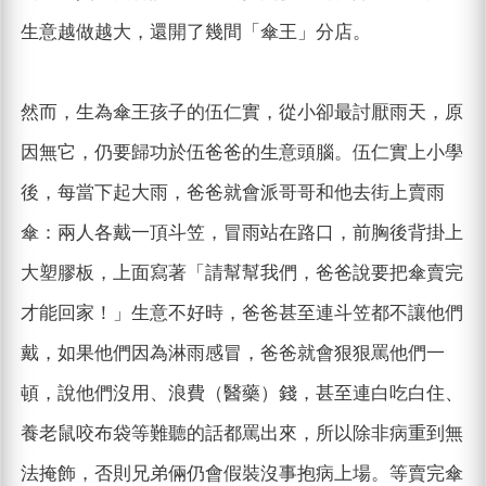
生意越做越大，還開了幾間「傘王」分店。
然而，生為傘王孩子的伍仁實，從小卻最討厭雨天，原
因無它，仍要歸功於伍爸爸的生意頭腦。伍仁實上小學
後，每當下起大雨，爸爸就會派哥哥和他去街上賣雨
傘：兩人各戴一頂斗笠，冒雨站在路口，前胸後背掛上
大塑膠板，上面寫著「請幫幫我們，爸爸說要把傘賣完
才能回家！」生意不好時，爸爸甚至連斗笠都不讓他們
戴，如果他們因為淋雨感冒，爸爸就會狠狠罵他們一
頓，說他們沒用、浪費（醫藥）錢，甚至連白吃白住、
養老鼠咬布袋等難聽的話都罵出來，所以除非病重到無
法掩飾，否則兄弟倆仍會假裝沒事抱病上場。等賣完傘