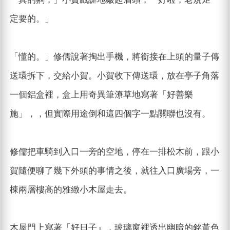
定要的。」
「懂的。」修儒說著掏出手機，將銜接在上頭的量子傳
送環拆下，交給小賀。小賀收下傳送環，放在亭子角落
一個鋁盒裡，盒上用奇異筆潦草地寫著「好善樂
施」，，但實際用途倒和這四個字一點關聯也沒有。
修儒把車騎到入口一旁的空地，停在一排松木前，跟小
賀隨便聊了幾下外頭的事情之後，就往入口廣場旁，一
棟兩層樓高的雅緻小木屋走去。
木屋門上寫著「好日子』，玻璃窗裡透出幽暗的銘黃色