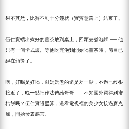
果不其然，比賽不到十分鐘就（實質意義上）結束了。
伍仁實端出煮好的薑茶放到桌上，回頭去煮泡麵 ── 他
只有一個卡式爐。等他吃完泡麵開始喝薑茶時，節目已
經在頒獎了。
嗯，好喝是好喝，跟媽媽煮的還是差一點，不過已經很
接近了，晚一點把作法傳給哥哥 ── 不知國外買得到蜜
桔餅嗎？伍仁實邊盤算，邊看電視裡的美少女接過麥克
風，開始發表感言。