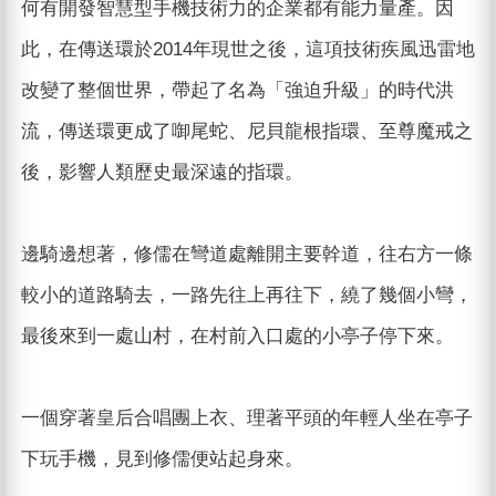
何有開發智慧型手機技術力的企業都有能力量產。因
此，在傳送環於2014年現世之後，這項技術疾風迅雷地
改變了整個世界，帶起了名為「強迫升級」的時代洪
流，傳送環更成了啣尾蛇、尼貝龍根指環、至尊魔戒之
後，影響人類歷史最深遠的指環。
邊騎邊想著，修儒在彎道處離開主要幹道，往右方一條
較小的道路騎去，一路先往上再往下，繞了幾個小彎，
最後來到一處山村，在村前入口處的小亭子停下來。
一個穿著皇后合唱團上衣、理著平頭的年輕人坐在亭子
下玩手機，見到修儒便站起身來。