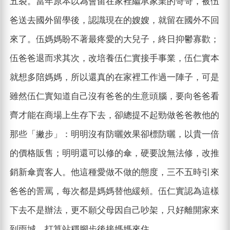
五裂。當年原本以為會留在家裡繼承家業的哥哥，被伍
爸送去國外留學後，認識現在的嫂嫂，就留在國外不回
來了。伍媽媽盼不著最疼愛的大兒子，終日抑鬱寡歡；
伍爸爸退而求其次，改培養伍仁實接手事業，伍仁實本
就想多陪媽媽，所以還真的在家裡工作過一陣子，可是
雖然伍仁實知道自己沒有爸爸的生意頭腦，要向爸爸看
齊才能在商場上生存下去，卻總提不起勁做爸爸教他的
那些「撇步」：明明沒有防曬效果卻標防曬，以貴一倍
的價格販售；明明還可以修的傘，硬要說無法修，改推
銷新傘賣客人。他這種愛做不做的態度，三不五時引來
爸爸的詈罵，每次都是媽媽替他緩頰。伍仁實認為這樣
下去不是辦法，更不願父母因自己吵架，只好離開家來
到雨城，打算站穩腳步後接媽媽來住。