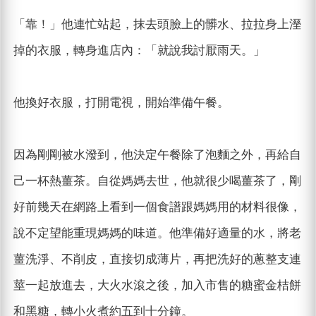
「靠！」他連忙站起，抹去頭臉上的髒水、拉拉身上溼
掉的衣服，轉身進店內：「就說我討厭雨天。」
他換好衣服，打開電視，開始準備午餐。
因為剛剛被水潑到，他決定午餐除了泡麵之外，再給自
己一杯熱薑茶。自從媽媽去世，他就很少喝薑茶了，剛
好前幾天在網路上看到一個食譜跟媽媽用的材料很像，
說不定望能重現媽媽的味道。他準備好適量的水，將老
薑洗淨、不削皮，直接切成薄片，再把洗好的蔥整支連
莖一起放進去，大火水滾之後，加入市售的糖蜜金桔餅
和黑糖，轉小火煮約五到十分鐘。