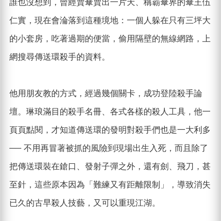
誰也沒想到，曾經賣傘賣出一片天、稱霸傘界的傘王伍
仁實，現在會淪落到這種境地：一個人躲在只有三坪大
的小套房，吃著過期的便當，偷用隔壁的無線網路，上
網搜尋傳送環殺手的資料。
他用朋友教的方式，經過幾個關卡，成功登陸殺手論
壇。琳琅滿目的殺手名冊、各式各樣的殺人工具，他一
頁頁點閱，才知道傳送環的發明對殺手們也是一大利多
── 不用再冒著被抓的風險到現場出生入死，而且除了
把傳送環裝在鎗口、發射子彈之外，還有劍、飛刀，甚
至針，這些原本因為「難練又有距離限制」，導致消失
已久的古早殺人技藝，又可以重現江湖。