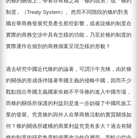
的條約關係上，學者亦有稱之為「條約體系」或「條約
制度」（Treaty System）。然而不同階段的條約對美
國在華商務發展究竟產生那些影響，或者說條約制度在
實際的商務交涉中具有怎樣的功能，乃至於條約制度的
實際運作在個別的商務個案呈現怎樣的形貌？
過去研究中國近代條約的論著，可謂汗牛充棟，由於條
約關係的形成係伴隨著帝國主義的侵略中國，因而不少
觀點指出帝國主義國家依賴不平等條約進入中國市場，
而條約關係所保護的利益則是進一步妨礙了中國民族工
業的發展。究竟條約與外人在華商務活動的實質關係如
何？條約關係所建構的商業利益究竟有多大？過去有關
條約制度的研究角度較偏重政治外交層面，而較少從中