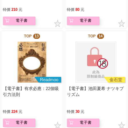
特價
210
元
特價
80
元
電子書
電子書
TOP
13
TOP
14
Readmoo
金石堂
【電子書】有求必應：22個吸
【電子書】池田夏希 ナツキプ
引力法則
リズム
特價
224
元
特價
30
元
電子書
電子書