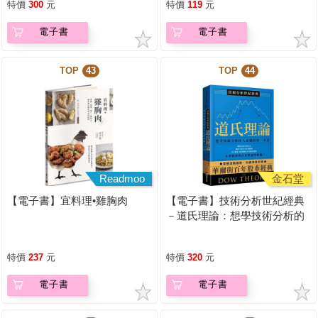
特價
300
元
特價
119
元
電子書
電子書
TOP
43
TOP
44
Readmoo
金石堂
【電子書】宜料理•雞胸肉
【電子書】技術分析世紀經典
－道氏理論：想學技術分析的
人必備的第一本書
特價
237
元
特價
320
元
電子書
電子書