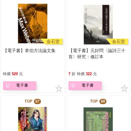
金石堂
金石堂
【電子書】韋伯方法論文集
【電子書】元好問〈論詩三十
首〉研究：修訂本
特價
520
元
7
折
特價
322
元
電子書
電子書
TOP
67
TOP
68