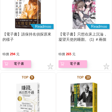
Readmoo
Readmoo
【電子書】請保持名偵探原來
【電子書】只想在床上沉淪，
的樣子
凝望天使的睡顏。 (1) ＃兩個
人一起偷偷違反校規【含電子
書限定特典】
特價
294
元
特價
265
元
電子書
電子書
TOP
9
TOP
10