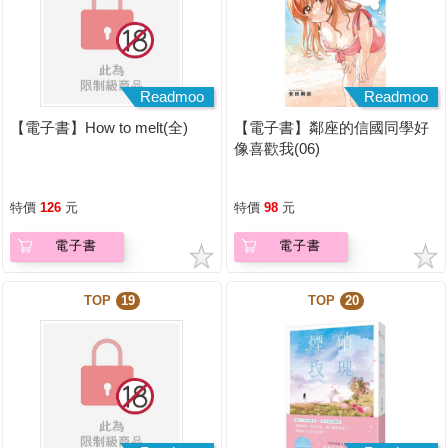
Readmoo
Readmoo
【電子書】How to melt(全)
【電子書】鄰座的信國同學好
像喜歡我(06)
特價
126
元
特價
98
元
電子書
電子書
TOP
19
TOP
20