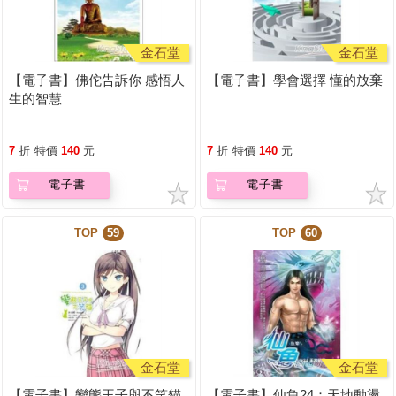
金石堂
金石堂
【電子書】佛佗告訴你 感悟人
【電子書】學會選擇 懂的放棄
生的智慧
7
折
特價
140
元
7
折
特價
140
元
電子書
電子書
TOP
59
TOP
60
金石堂
金石堂
【電子書】變態王子與不笑貓
【電子書】仙魚24：天地動盪