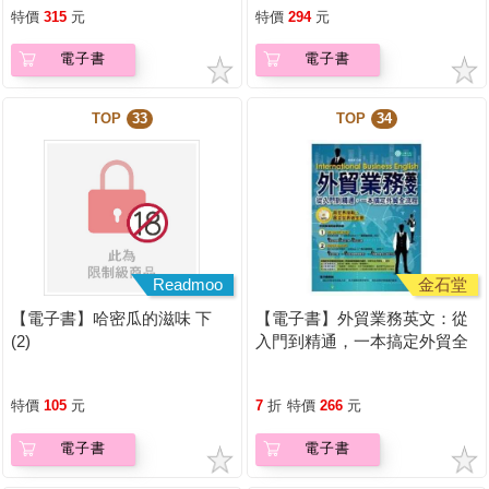
特價
315
元
特價
294
元
電子書
電子書
TOP
33
TOP
34
Readmoo
金石堂
【電子書】哈密瓜的滋味 下
【電子書】外貿業務英文：從
(2)
入門到精通，一本搞定外貿全
流程【有聲】
特價
105
元
7
折
特價
266
元
電子書
電子書