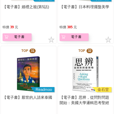
【電子書】婚禮之籠(第5話)
【電子書】日本料理擺盤美學
特價
39
元
特價
385
元
電子書
電子書
TOP
31
TOP
32
Readmoo
金石堂
【電子書】厭世的人請來泰國
【電子書】思辨，從問對問題
開始：美國大學邏輯思考聖經