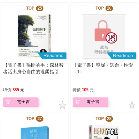
TOP
25
TOP
26
Readmoo
Readmoo
【電子書】張開的手：森林智
【電子書】喪屍・逃命・性愛
者活出身心自由的溫柔指引
（1）
特價
385
元
特價
105
元
電子書
電子書
TOP
27
TOP
28