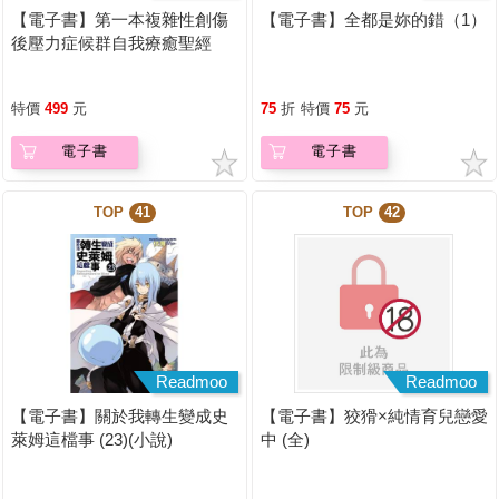
【電子書】第一本複雜性創傷
【電子書】全都是妳的錯（1）
後壓力症候群自我療癒聖經
（長銷典藏）
特價
499
元
75
折
特價
75
元
電子書
電子書
TOP
41
TOP
42
Readmoo
Readmoo
【電子書】關於我轉生變成史
【電子書】狡猾×純情育兒戀愛
萊姆這檔事 (23)(小說)
中 (全)