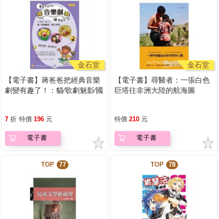
金石堂
金石堂
【電子書】蔣爸爸把經典音樂
【電子書】尋醫者：一張白色
劇變有趣了！：貓∕歌劇魅影∕國
巨塔往非洲大陸的航海圖
王與我
7
折
特價
196
元
特價
210
元
電子書
電子書
TOP
77
TOP
78