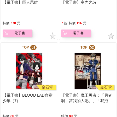
【電子書】巨人思維
【電子書】室內之詩
特價
338
元
7
折
特價
196
元
電子書
電子書
TOP
51
TOP
52
金石堂
金石堂
【電子書】BLOOD LAD血意
【電子書】魔王勇者：「勇者
少年（7）
啊，當我的人吧。」「我拒
絕！」（2）
特價
80
元
特價
80
元