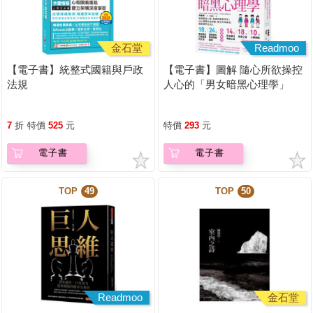
金石堂
Readmoo
【電子書】統整式國籍與戶政
【電子書】圖解 隨心所欲操控
法規
人心的「男女暗黑心理學」
【暢銷紀念版】
7
折
特價
525
元
特價
293
元
電子書
電子書
TOP
49
TOP
50
Readmoo
金石堂