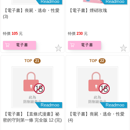
Readmoo
Readmoo
【電子書】喪屍・逃命・性愛
【電子書】煙硝玫瑰
(3)
特價
105
元
特價
230
元
電子書
電子書
TOP
21
TOP
22
Readmoo
Readmoo
【電子書】【直條式漫畫】祕
【電子書】喪屍・逃命・性愛
密的守則第一條 完全版 12 (完)
(4)