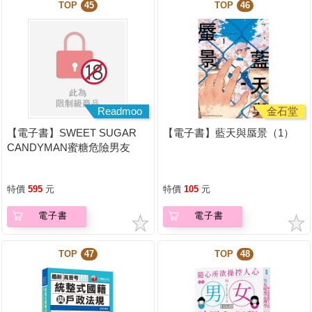
TOP
45
TOP
46
Readmoo
金石堂
【電子書】SWEET SUGAR
【電子書】藍天與蜃景（1）
CANDYMAN蜜糖危險男友
（上下不分售）（限制級）
特價
595
元
特價
105
元
電子書
電子書
TOP
47
TOP
48