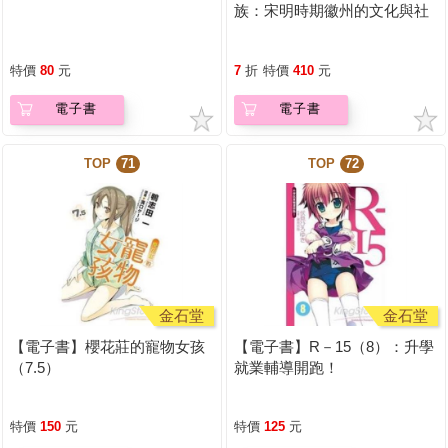
族：宋明時期徽州的文化與社
會
特價
80
元
7
折
特價
410
元
電子書
電子書
TOP
71
TOP
72
金石堂
金石堂
【電子書】櫻花莊的寵物女孩
【電子書】R－15（8）：升學
（7.5）
就業輔導開跑！
特價
150
元
特價
125
元