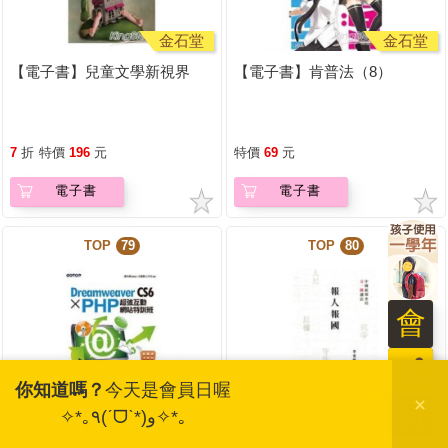
金石堂
金石堂
【電子書】兒童文學新視界
【電子書】肯普法（8）
7
折
特價
196
元
特價
69
元
電子書
電子書
TOP
79
TOP
80
會
員
你知道嗎？
今天是會員日喔
金石堂
金石堂
日
✧*｡٩(ˊᗜˋ*)و✧*｡
【電子書】Dreamweaver CS6
【電子書】報人報國：中國新