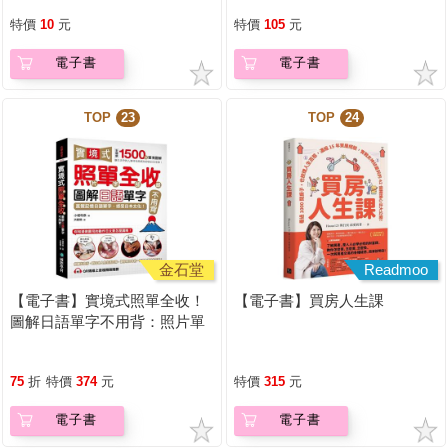
特價
10
元
特價
105
元
電子書
電子書
TOP
23
TOP
24
金石堂
Readmoo
【電子書】實境式照單全收！
【電子書】買房人生課
圖解日語單字不用背：照片單
字全部收錄！全場景1500張實
境圖解，讓生活中的人事時地
75
折
特價
374
元
特價
315
元
物成為你的日文老師！
電子書
電子書