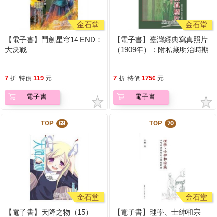
金石堂
金石堂
【電子書】鬥劍星穹14 END：
【電子書】臺灣經典寫真照片
大決戰
（1909年）：附私藏明治時期
照片
7
折
特價
119
元
7
折
特價
1750
元
電子書
電子書
TOP
69
TOP
70
金石堂
金石堂
【電子書】天降之物（15）
【電子書】理學、士紳和宗