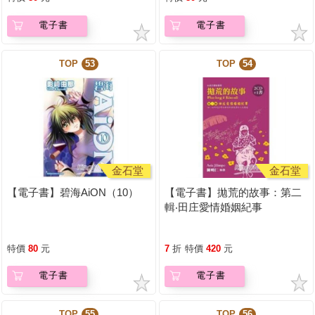
電子書
電子書
TOP
53
TOP
54
金石堂
金石堂
【電子書】碧海AiON（10）
【電子書】拋荒的故事：第二
輯‧田庄愛情婚姻紀事
特價
80
元
7
折
特價
420
元
電子書
電子書
TOP
55
TOP
56