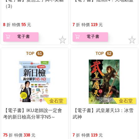
（3）
8
折
特價
55
元
7
折
特價
119
元
電子書
電子書
TOP
61
TOP
62
金石堂
金石堂
【電子書】IKU老師說一定會
【電子書】武皇屠天13：冰雪
考的新日檢高分單字N5～
武神
N3【有聲】
75
折
特價
338
元
7
折
特價
119
元