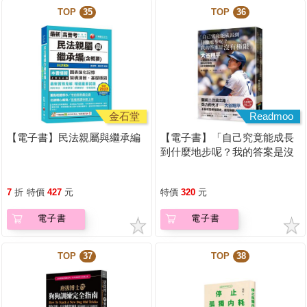
TOP
35
TOP
36
金石堂
Readmoo
【電子書】民法親屬與繼承編
【電子書】「自己究竟能成長
到什麼地步呢？我的答案是沒
有極限」
7
折
特價
427
元
特價
320
元
電子書
電子書
TOP
37
TOP
38