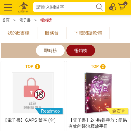
0
首頁
＞
電子書
＞
暢銷榜
我的E書櫃
服務台
下載閱讀軟體
即時榜
暢銷榜
TOP
1
TOP
2
Readmoo
金石堂
【電子書】GAPS 禁區 (全)
【電子書】2小時得釋放 : 簡易
有效的醫治釋放手冊