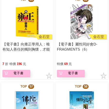
金石堂
金石堂
【電子書】向雍正學用人：唯
【電子書】屬性同好會D-
有知人善任的獨到胸懷，才能
FRAGMENTS（6）
成就一番不凡的偉業！
7
折
特價
196
元
特價
69
元
電子書
電子書
TOP
57
TOP
58