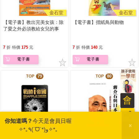
金石堂
金石堂
【電子書】教出完美女孩：除
【電子書】摺紙鳥與動物
了愛之外必須教給女兒的事
7
折
特價
175
元
7
折
特價
140
元
電子書
電子書
TOP
79
TOP
80
會
員
你知道嗎？
今天是會員日喔
金石堂
金石堂
日
✧*｡٩(ˊᗜˋ*)و✧*｡
【電子書】戰勝i帝國：超越
【電子書】蔣介石與日本：一