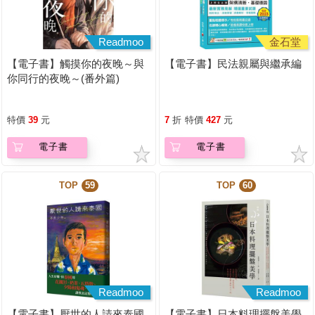
Readmoo
金石堂
【電子書】觸摸你的夜晚～與
【電子書】民法親屬與繼承編
你同行的夜晚～(番外篇)
特價
39
元
7
折
特價
427
元
電子書
電子書
TOP
59
TOP
60
Readmoo
Readmoo
【電子書】厭世的人請來泰國
【電子書】日本料理擺盤美學