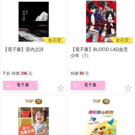
金石堂
金石堂
【電子書】室內之詩
【電子書】BLOOD LAD血意
少年（7）
7
折
特價
196
元
特價
80
元
電子書
電子書
TOP
77
TOP
78