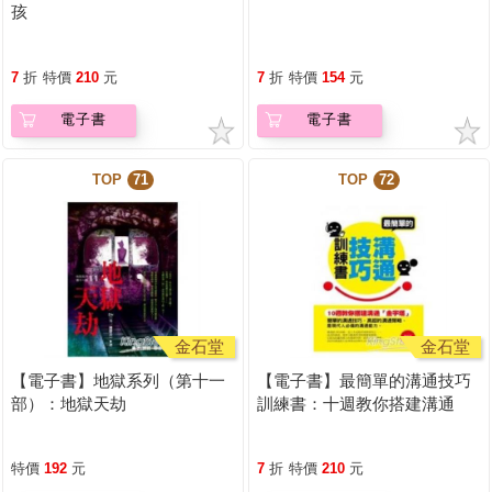
孩
7
折
特價
210
元
7
折
特價
154
元
電子書
電子書
TOP
71
TOP
72
金石堂
金石堂
【電子書】地獄系列（第十一
【電子書】最簡單的溝通技巧
部）：地獄天劫
訓練書：十週教你搭建溝通
「金字塔」
特價
192
元
7
折
特價
210
元