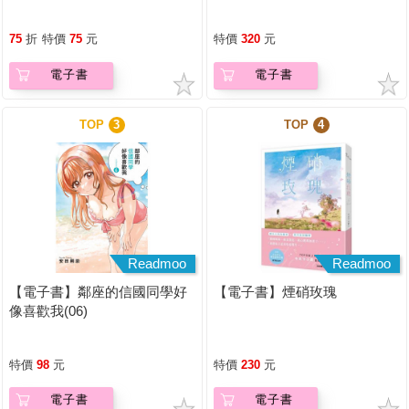
人必備的第一本書
75
折
特價
75
元
特價
320
元
電子書
電子書
TOP
3
TOP
4
Readmoo
Readmoo
【電子書】鄰座的信國同學好
【電子書】煙硝玫瑰
像喜歡我(06)
特價
98
元
特價
230
元
電子書
電子書