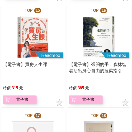
TOP
15
TOP
16
Readmoo
Readmoo
【電子書】買房人生課
【電子書】張開的手：森林智
者活出身心自由的溫柔指引
特價
315
元
特價
385
元
電子書
電子書
TOP
17
TOP
18