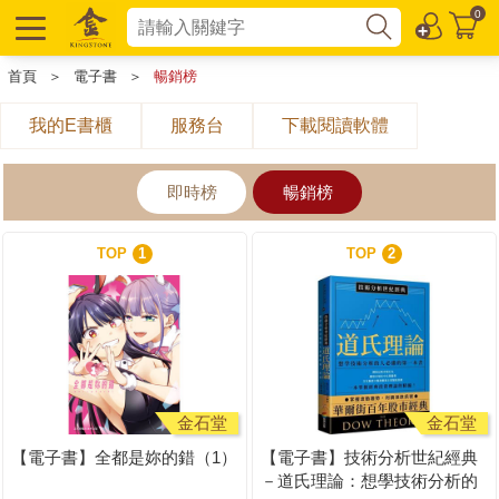
0
首頁
＞
電子書
＞
暢銷榜
我的E書櫃
服務台
下載閱讀軟體
即時榜
暢銷榜
TOP
1
TOP
2
金石堂
金石堂
【電子書】全都是妳的錯（1）
【電子書】技術分析世紀經典
－道氏理論：想學技術分析的