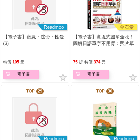
Readmoo
金石堂
【電子書】喪屍・逃命・性愛
【電子書】實境式照單全收！
(3)
圖解日語單字不用背：照片單
字全部收錄！全場景1500張實
境圖解，讓生活中的人事時地
特價
105
元
75
折
特價
374
元
物成為你的日文老師！
電子書
電子書
TOP
29
TOP
30
Readmoo
Readmoo