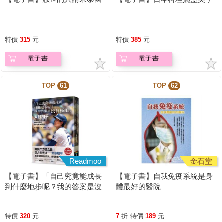
特價
315
元
特價
385
元
電子書
電子書
TOP
61
TOP
62
Readmoo
金石堂
【電子書】「自己究竟能成長
【電子書】自我免疫系統是身
到什麼地步呢？我的答案是沒
體最好的醫院
有極限」
特價
320
元
7
折
特價
189
元