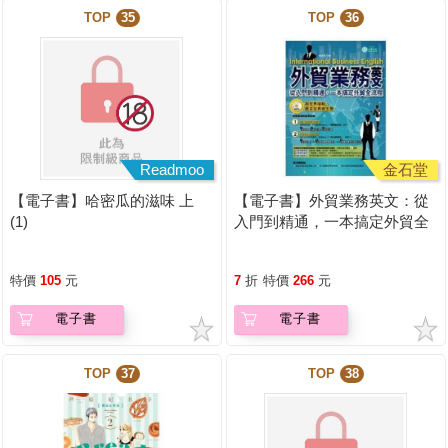
TOP
35
TOP
36
Readmoo
金石堂
【電子書】哈密瓜的滋味 上
【電子書】外貿業務英文：從
(1)
入門到精通，一本搞定外貿全
流程【有聲】
特價
105
元
7
折
特價
266
元
電子書
電子書
TOP
37
TOP
38