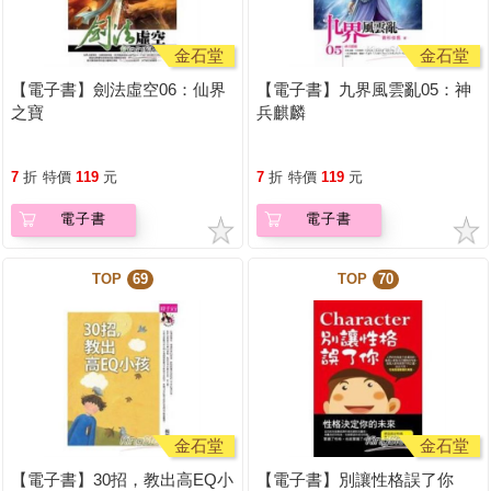
金石堂
金石堂
【電子書】劍法虛空06：仙界
【電子書】九界風雲亂05：神
之寶
兵麒麟
7
折
特價
119
元
7
折
特價
119
元
電子書
電子書
TOP
69
TOP
70
金石堂
金石堂
【電子書】30招，教出高EQ小
【電子書】別讓性格誤了你