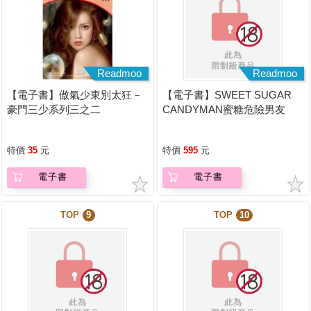
Readmoo
Readmoo
【電子書】傲氣少東別太狂－
【電子書】SWEET SUGAR
豪門三少系列三之二
CANDYMAN蜜糖危險男友
（上下不分售）（限制級）
特價
35
元
特價
595
元
電子書
電子書
TOP
9
TOP
10