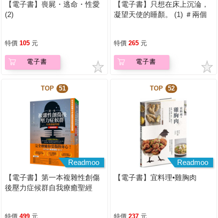
【電子書】喪屍・逃命・性愛
【電子書】只想在床上沉淪，
(2)
凝望天使的睡顏。 (1) ＃兩個
人一起偷偷違反校規【含電子
書限定特典】
特價
105
元
特價
265
元
電子書
電子書
TOP
51
TOP
52
Readmoo
Readmoo
【電子書】第一本複雜性創傷
【電子書】宜料理•雞胸肉
後壓力症候群自我療癒聖經
（長銷典藏）
特價
499
元
特價
237
元