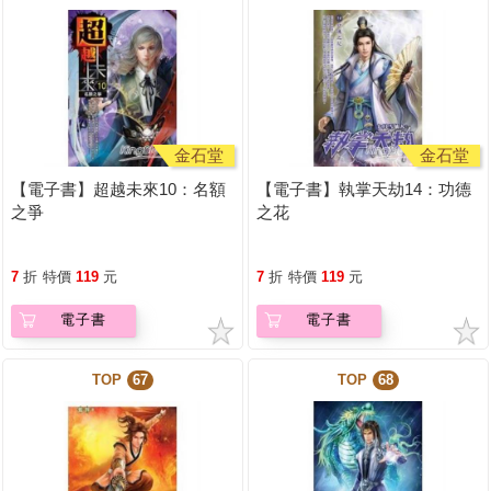
金石堂
金石堂
【電子書】超越未來10：名額
【電子書】執掌天劫14：功德
之爭
之花
7
折
特價
119
元
7
折
特價
119
元
電子書
電子書
TOP
67
TOP
68