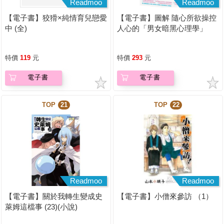
Readmoo
Readmoo
【電子書】狡猾×純情育兒戀愛
【電子書】圖解 隨心所欲操控
中 (全)
人心的「男女暗黑心理學」
【暢銷紀念版】
特價
119
元
特價
293
元
電子書
電子書
TOP
21
TOP
22
Readmoo
Readmoo
【電子書】關於我轉生變成史
【電子書】小僧來參訪 （1）
萊姆這檔事 (23)(小說)