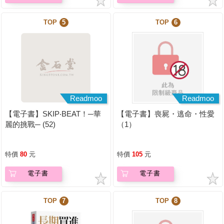
TOP
5
TOP
6
Readmoo
Readmoo
【電子書】SKIP‧BEAT！─華
【電子書】喪屍・逃命・性愛
麗的挑戰─ (52)
（1）
特價
80
元
特價
105
元
電子書
電子書
TOP
7
TOP
8