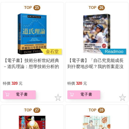
TOP
25
TOP
26
金石堂
Readmoo
【電子書】技術分析世紀經典
【電子書】「自己究竟能成長
－道氏理論：想學技術分析的
到什麼地步呢？我的答案是沒
人必備的第一本書
有極限」
特價
320
元
特價
320
元
電子書
電子書
TOP
27
TOP
28