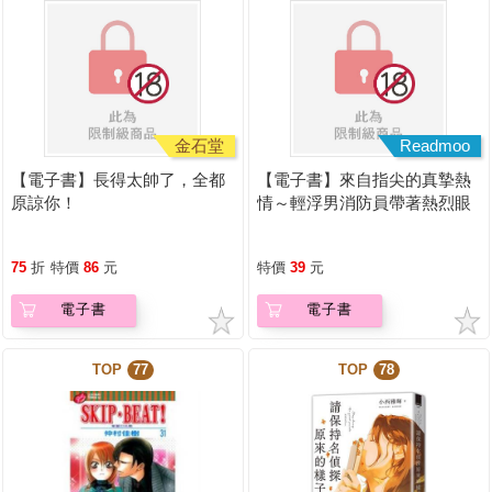
金石堂
Readmoo
【電子書】長得太帥了，全都
【電子書】來自指尖的真摯熱
原諒你！
情～輕浮男消防員帶著熱烈眼
神擁抱我～(第05話)
75
折
特價
86
元
特價
39
元
電子書
電子書
TOP
77
TOP
78