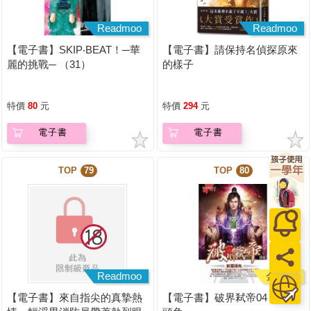
Readmoo
Readmoo
【電子書】SKIP‧BEAT！─華
【電子書】請保持名偵探原來
麗的挑戰─ （31）
的樣子
特價
80
元
特價
294
元
電子書
電子書
TOP
79
TOP
80
Readmoo
金石堂
【電子書】來自指尖的真摯熱
【電子書】破界弒帝04：嶄露