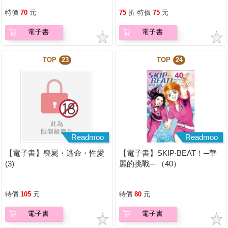
特價
70
元
75
折
特價
75
元
電子書
電子書
TOP
23
TOP
24
Readmoo
Readmoo
【電子書】喪屍・逃命・性愛
【電子書】SKIP‧BEAT！─華
(3)
麗的挑戰─ （40）
特價
105
元
特價
80
元
電子書
電子書