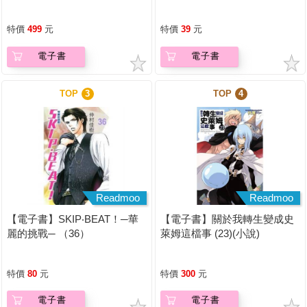
（長銷典藏）
神擁抱我～(第07話)
特價
499
元
特價
39
元
電子書
電子書
TOP
3
TOP
4
Readmoo
Readmoo
【電子書】SKIP‧BEAT！─華
【電子書】關於我轉生變成史
麗的挑戰─ （36）
萊姆這檔事 (23)(小說)
特價
80
元
特價
300
元
電子書
電子書