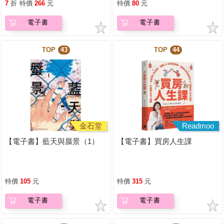
7
折
特價
266
元
特價
80
元
電子書
電子書
TOP
43
TOP
44
金石堂
Readmoo
【電子書】藍天與蜃景（1）
【電子書】買房人生課
特價
105
元
特價
315
元
電子書
電子書