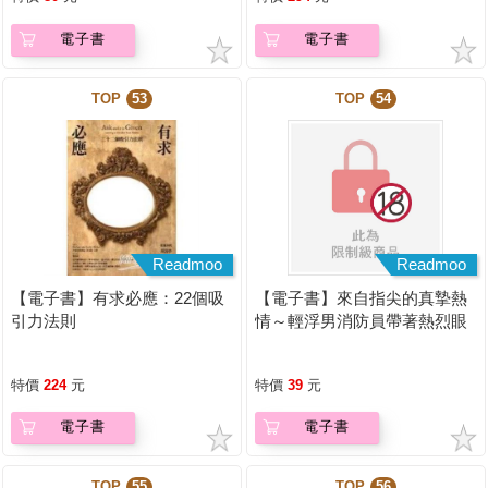
電子書
電子書
TOP
53
TOP
54
Readmoo
Readmoo
【電子書】有求必應：22個吸
【電子書】來自指尖的真摯熱
引力法則
情～輕浮男消防員帶著熱烈眼
神擁抱我～(第02話)
特價
224
元
特價
39
元
電子書
電子書
TOP
55
TOP
56