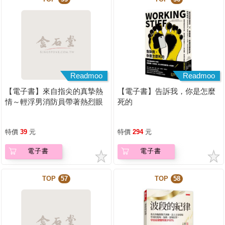
Readmoo
Readmoo
【電子書】來自指尖的真摯熱
【電子書】告訴我，你是怎麼
情～輕浮男消防員帶著熱烈眼
死的
神擁抱我～(第20話)
特價
39
元
特價
294
元
電子書
電子書
TOP
57
TOP
58