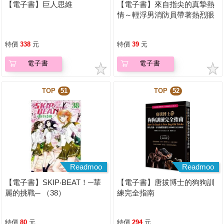
【電子書】巨人思維
【電子書】來自指尖的真摯熱
情～輕浮男消防員帶著熱烈眼
神擁抱我～(第01話)
特價
338
元
特價
39
元
電子書
電子書
TOP
51
TOP
52
Readmoo
Readmoo
【電子書】SKIP‧BEAT！─華
【電子書】唐拔博士的狗狗訓
麗的挑戰─ （38）
練完全指南
特價
80
元
特價
294
元