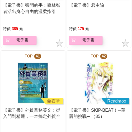
【電子書】張開的手：森林智
【電子書】君主論
者活出身心自由的溫柔指引
特價
385
元
特價
175
元
電子書
電子書
TOP
41
TOP
42
金石堂
Readmoo
【電子書】外貿業務英文：從
【電子書】SKIP‧BEAT！─華
入門到精通，一本搞定外貿全
麗的挑戰─ （35）
流程【有聲】