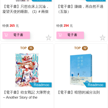
【電子書】只想在床上沉淪，
【電子書】賺錢，再自然不過
凝望天使的睡顏。 (1) ＃兩個
（五版）
人一起偷偷違反校規【含電子
書限定特典】
特價
265
元
特價
294
元
電子書
電子書
TOP
31
TOP
32
Readmoo
Readmoo
【電子書】幼女戰記 大隊野史
【電子書】暗戀的減分法則
～Another Story of the
Battalion～ (1)