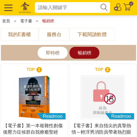
0
首頁
＞
電子書
＞
暢銷榜
我的E書櫃
服務台
下載閱讀軟體
即時榜
暢銷榜
TOP
1
TOP
2
Readmoo
Readmoo
【電子書】第一本複雜性創傷
【電子書】來自指尖的真摯熱
後壓力症候群自我療癒聖經
情～輕浮男消防員帶著熱烈眼