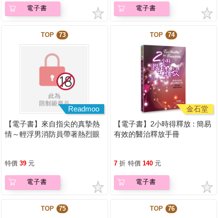
電子書
電子書
TOP
73
TOP
74
Readmoo
金石堂
【電子書】來自指尖的真摯熱
【電子書】2小時得釋放 : 簡易
情～輕浮男消防員帶著熱烈眼
有效的醫治釋放手冊
神擁抱我～(第04話)
特價
39
元
7
折
特價
140
元
電子書
電子書
TOP
75
TOP
76