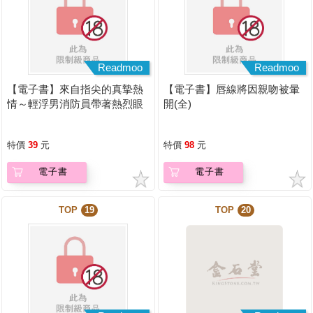
Readmoo
Readmoo
【電子書】來自指尖的真摯熱
【電子書】唇線將因親吻被暈
情～輕浮男消防員帶著熱烈眼
開(全)
神擁抱我～(第22話)
特價
39
元
特價
98
元
電子書
電子書
TOP
19
TOP
20