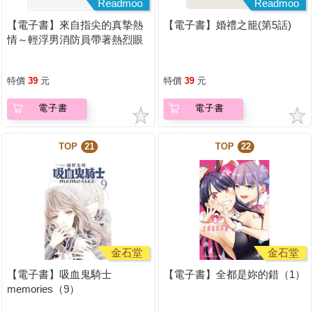
Readmoo
Readmoo
【電子書】來自指尖的真摯熱
【電子書】婚禮之籠(第5話)
情～輕浮男消防員帶著熱烈眼
神擁抱我～(第23話)
特價
39
元
特價
39
元
電子書
電子書
TOP
21
TOP
22
金石堂
金石堂
【電子書】吸血鬼騎士
【電子書】全都是妳的錯（1）
memories（9）