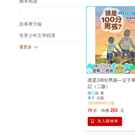
繪本精選
.
故事摩天輪
世界少年文學精選
誰是100分男孩—父子
記（二版）
陳三義
著
東方
出版
2026/08/05 出版
253
79
折
特價
元
加入購物車