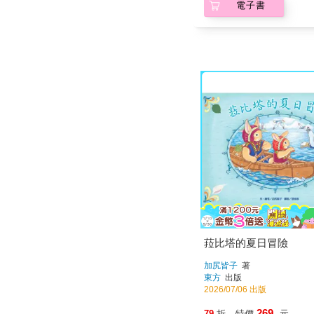
電子書
菈比塔的夏日冒險
加尻皆子
著
東方
出版
2026/07/06 出版
269
79
折
特價
元