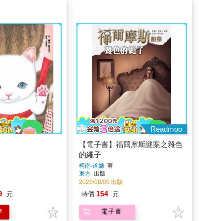
Readmoo
【電子書】福爾摩斯謎案之雜色
的繩子
柯南‧道爾
著
東方
出版
2026/08/05 出版
9
154
元
特價
元
車
電子書