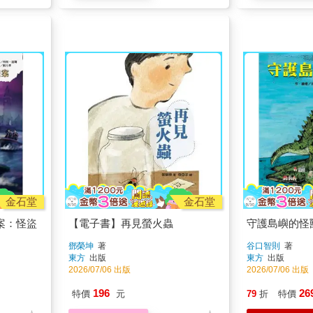
金石堂
金石堂
案：怪盜
【電子書】再見螢火蟲
守護島嶼的怪
鄧榮坤
著
谷口智則
著
東方
出版
東方
出版
2026/07/06 出版
2026/07/06 出版
196
26
特價
元
79
折
特價