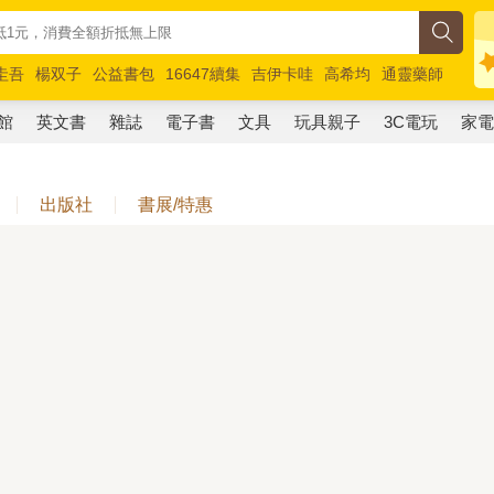
圭吾
楊双子
公益書包
16647續集
吉伊卡哇
高希均
通靈藥師
路邊攤新作
馬斯克
玩具總動員5
超慢跑
館
英文書
雜誌
電子書
文具
玩具親子
3C電玩
家
出版社
書展/特惠