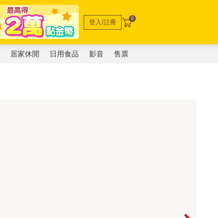
0
登入/註冊
電
居家休閒
日用食品
影音
售票