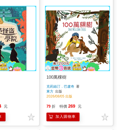
100萬棵樹
克莉絲汀．巴盧奇
著
東方
出版
2026/08/05 出版
4
269
元
79
折
特價
元
車
加入購物車