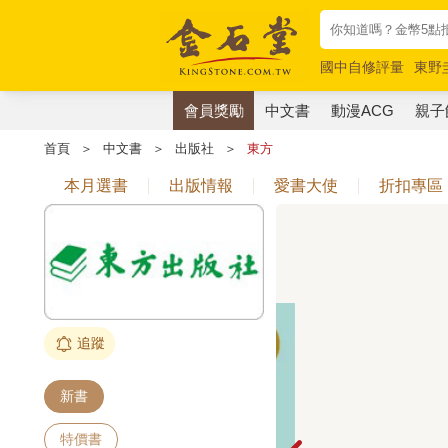
國中自修評量
東野
唯紅花綻放
奧德賽
會員獎勵
中文書
動漫ACG
親子
首頁
＞
中文書
＞
出版社
＞
東方
本月選書
出版情報
愛書大使
折扣專區
追蹤
新書
特價書