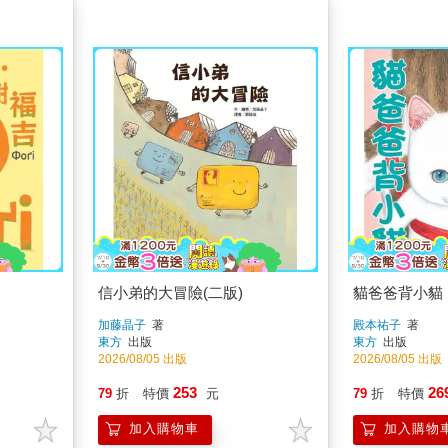
信小弟的大冒險(二版)
貓爸爸背小貓
加藤晶子
著
殿本祐子
著
東方
出版
東方
出版
2026/08/05 出版
2026/08/05 出版
253
26
79
折
特價
元
79
折
特價
加入購物車
加入購物