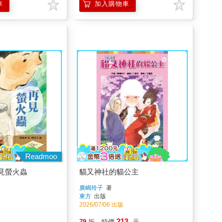
車
加入購物車
Readmoo
見螢火蟲
貓又神社的貓公主
廣嶋玲子
著
東方
出版
2026/07/06 出版
213
79
折
特價
元