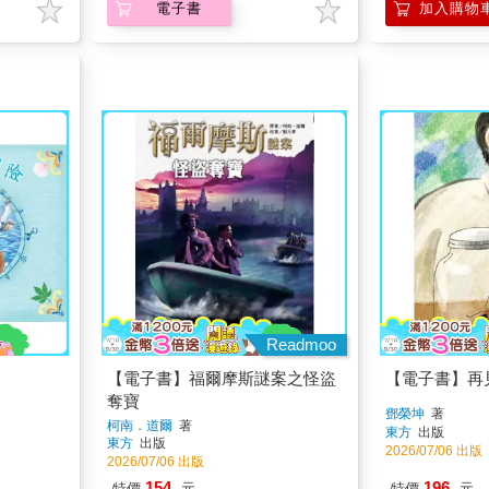
電子書
加入購物
Readmoo
【電子書】福爾摩斯謎案之怪盜
【電子書】再
奪寶
鄧榮坤
著
柯南．道爾
著
東方
出版
東方
出版
2026/07/06 出版
2026/07/06 出版
154
196
特價
元
特價
元