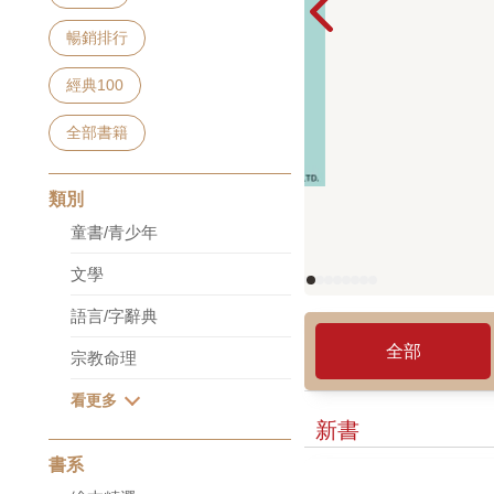
暢銷排行
經典100
全部書籍
類別
童書/青少年
文學
語言/字辭典
全部
宗教命理
新書
書系