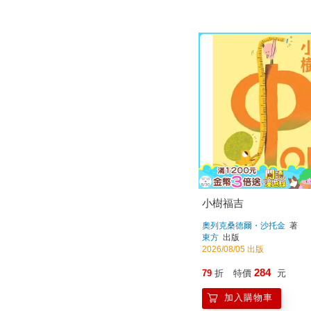
小樹福吉
奧列克桑德爾・沙托金
著
東方
出版
2026/08/05 出版
284
79
折
特價
元
加入購物車