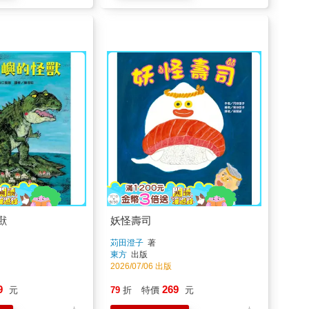
獸
妖怪壽司
苅田澄子
著
東方
出版
2026/07/06 出版
9
269
元
79
折
特價
元