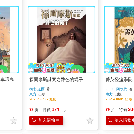
單車環島
福爾摩斯謎案之雜色的繩子
菁英怪盜學院
柯南‧道爾
著
J．J．阿坎約
著
東方
出版
東方
出版
2026/08/05 出版
2026/08/05 出版
174
28
79
折
特價
元
79
折
特價
加入購物車
加入購物