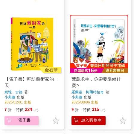
金石堂
【電子書】拜訪藝術家的一
荒島求生，你需要準備什
天
麼？
妮雅．古德
著
羅蘭索．柯爾特拉奇
著
小典藏
出版
小典藏
出版
2025/12/01 出版
2025/08/06 出版
224
315
7
折
特價
元
9
折
特價
元
電子書
加入購物車