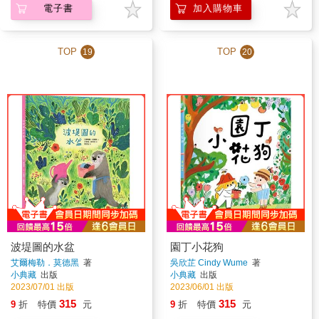
電子書
加入購物車
TOP
TOP
19
20
波堤圖的水盆
園丁小花狗
艾爾梅勒．莫德黑
著
吳欣芷 Cindy Wume
著
小典藏
出版
小典藏
出版
2023/07/01 出版
2023/06/01 出版
315
315
9
折
特價
元
9
折
特價
元