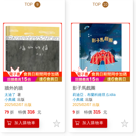
TOP
TOP
9
10
牆外的牆
影子馬戲團
太迪了
著
莉迪亞．布蘭科維琪 (Lidia
Branković)
著
小典藏
出版
小典藏
出版
2025/02/07 出版
2025/02/07 出版
316
315
79
折
特價
元
9
折
特價
元
加入購物車
加入購物車