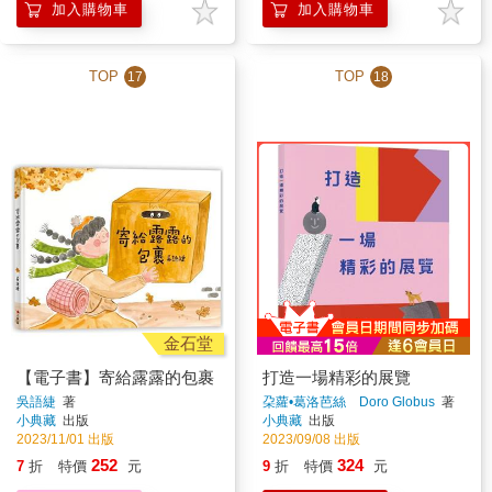
加入購物車
加入購物車
TOP
TOP
17
18
金石堂
【電子書】寄給露露的包裹
打造一場精彩的展覽
吳語緁
著
朶蘿•葛洛芭絲 Doro Globus
著
小典藏
出版
小典藏
出版
2023/11/01 出版
2023/09/08 出版
252
324
7
折
特價
元
9
折
特價
元