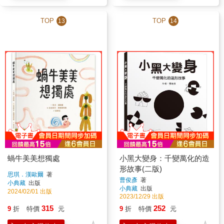
TOP
TOP
13
14
蝸牛美美想獨處
小黑大變身：千變萬化的造
形故事(二版)
思琪．漢歐爾
著
曹俊彥
著
小典藏
出版
小典藏
出版
2024/02/01 出版
2023/12/29 出版
315
252
9
折
特價
元
9
折
特價
元