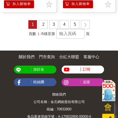
加入購物車
加入購物車
1
2
3
4
5
頁數
1
/5
移至第
頁
關於我們
門市查詢
分紅大聯盟
客服中心
加好友
訂閱
粉絲團
追蹤
聯絡我們
公司名稱：金石網絡股份有限公司
會
統編 : 70832800
食品業者登錄字號：A-170832800-00000-6