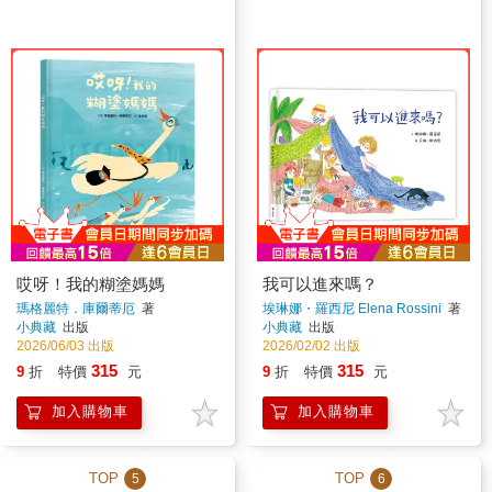
哎呀！我的糊塗媽媽
我可以進來嗎？
瑪格麗特．庫爾蒂厄
著
埃琳娜・羅西尼 Elena Rossini
著
小典藏
出版
小典藏
出版
2026/06/03 出版
2026/02/02 出版
315
315
9
折
特價
元
9
折
特價
元
加入購物車
加入購物車
TOP
TOP
5
6