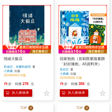
情緒大飯店
回家抱抱（首刷限量隨書贈
「好好擁抱」A5資料夾）
莉迪亞．布蘭科維琪
著
吳欣芷
著
小典藏
出版
小典藏
出版
2024/04/03 出版
2026/08/05 出版
276
355
79
折
特價
元
79
折
特價
元
加入購物車
加入購物車
TOP
TOP
3
4