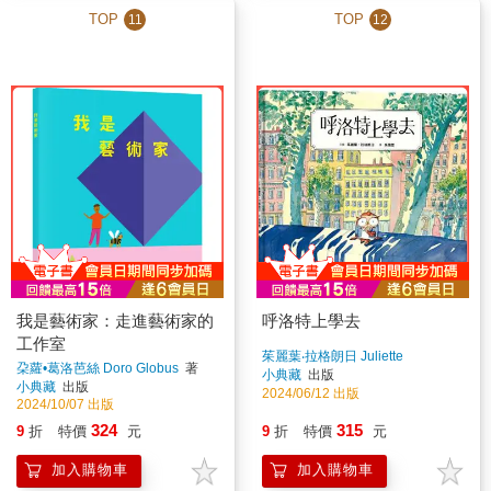
TOP
TOP
11
12
我是藝術家：走進藝術家的
呼洛特上學去
工作室
茱麗葉‧拉格朗日 Juliette
朶蘿•葛洛芭絲 Doro Globus
著
Lagrange
著
小典藏
出版
小典藏
出版
2024/06/12 出版
2024/10/07 出版
324
315
9
折
特價
元
9
折
特價
元
加入購物車
加入購物車