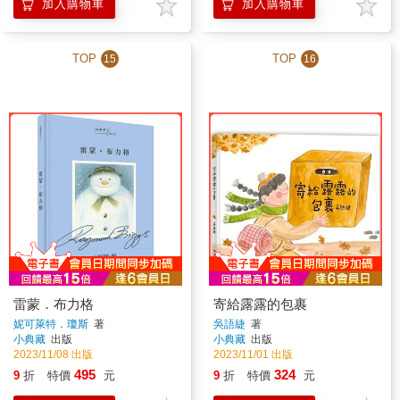
加入購物車
加入購物車
TOP
TOP
15
16
雷蒙．布力格
寄給露露的包裹
妮可萊特．瓊斯
著
吳語緁
著
小典藏
出版
小典藏
出版
2023/11/08 出版
2023/11/01 出版
495
324
9
折
特價
元
9
折
特價
元