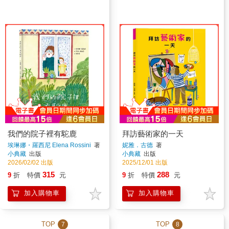
我們的院子裡有駝鹿
拜訪藝術家的一天
埃琳娜・羅西尼 Elena Rossini
著
妮雅．古德
著
小典藏
出版
小典藏
出版
2026/02/02 出版
2025/12/01 出版
315
288
9
折
特價
元
9
折
特價
元
加入購物車
加入購物車
TOP
TOP
7
8