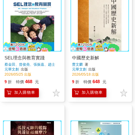
SEL理念與教育實踐
中國歷史新解
蔡金田、曾俊堯、張振嘉、趙士
曹文麟
著
瑩、温富榮、沈秋宏、林宏泰、陳
元華文創
出版
元華文創
出版
渼侖、楊景竣、林吟馨、徐秀青、
2026/05/25 出版
2026/05/18 出版
劉仁傑
著
468
648
9
折
特價
元
9
折
特價
元
加入購物車
加入購物車