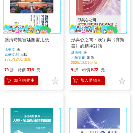
盛清時期宮廷圖書用紙
形與心之間：漢字與《賽斯
書》的精神對話
徐美文
著
洪燕梅
著
元華文創
出版
元華文創
出版
2025/12/31 出版
2025/12/01 出版
316
522
79
折
特價
元
9
折
特價
元
加入購物車
加入購物車