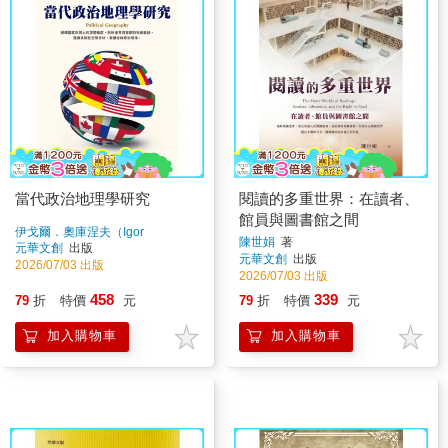
當代政治地理學研究
閱讀的多重世界：在讀者、
館員與圖書館之間
伊戈爾．奧庫涅夫（Igor
陳世娟
著
Okunev）
著
元華文創
出版
元華文創
出版
2026/07/03 出版
2026/07/03 出版
458
339
79
折
特價
元
79
折
特價
元
加入購物車
加入購物車