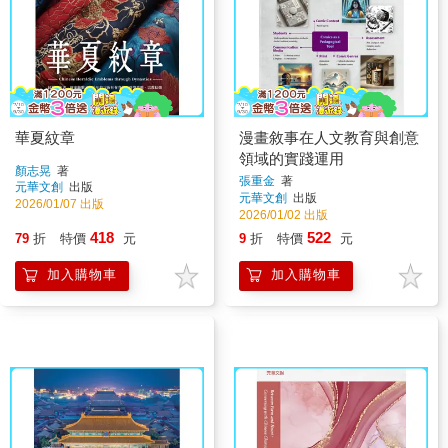
華夏紋章
漫畫敘事在人文教育與創意
領域的實踐運用
顏志晃
著
張重金
著
元華文創
出版
元華文創
出版
2026/01/07 出版
2026/01/02 出版
418
522
79
折
特價
元
9
折
特價
元
加入購物車
加入購物車