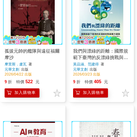
孤拔元帥的艦隊與遠征福爾
我們與漂綠的距離：國際規
摩沙
範下臺灣的反漂綠挑戰與解
方建議
摩里斯．盧瓦
著
黃品涵、范建得
著
元華文創
出版
元華文創
出版
2026/04/22 出版
2026/03/23 出版
522
405
9
折
特價
元
9
折
特價
元
加入購物車
加入購物車