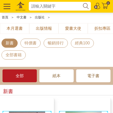
0
首頁
＞
中文書
＞
出版社
＞
本月選書
出版情報
愛書大使
折扣專區
新書
特價書
暢銷排行
經典100
全部書籍
全部
紙本
電子書
新書