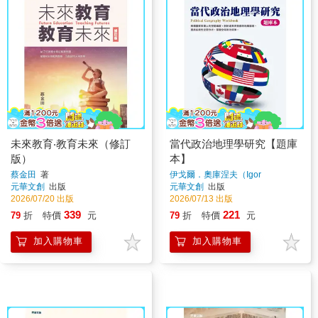
未來教育‧教育未來（修訂
當代政治地理學研究【題庫
版）
本】
蔡金田
著
伊戈爾．奧庫涅夫（Igor
Okunev）、莉迪婭．日爾諾娃
元華文創
出版
元華文創
出版
（Lidia Zhirnova）
著
2026/07/20 出版
2026/07/13 出版
339
221
79
折
特價
元
79
折
特價
元
加入購物車
加入購物車