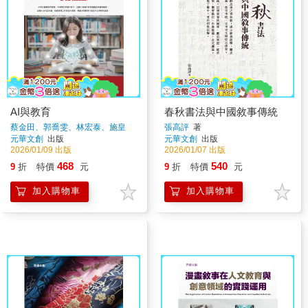
AI與教育
春秋書法與中國敘事傳統
蔡金田、郭喬雯、林宏泰、施皇
張高評
著
羽、張鴻章、沈秋宏、吳夢竹、林
元華文創
出版
元華文創
出版
吟馨
著
2026/01/09 出版
2026/01/07 出版
468
540
9
折
特價
元
9
折
特價
元
加入購物車
加入購物車