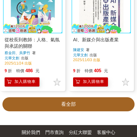
從校長到教師：人格、氣氛
AI、新媒介與出版產業
與承諾的關聯
陳建安
著
蔡金田、吳夢竹
著
元華文創
出版
元華文創
出版
2025/11/03 出版
2025/11/24 出版
486
405
9
折
特價
元
9
折
特價
元
加入購物車
加入購物車
看全部
關於我們
門市查詢
分紅大聯盟
客服中心