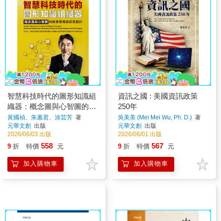
智慧科技時代的圖形知識組
資訊之國 : 美國資訊政策
織器：概念圖與心智圖的教
250年
育應用與研究設計
黃國禎、朱蕙君、涂芸芳
著
吳美美 (Mei Mei Wu, Ph. D.)
著
元華文創
出版
元華文創
出版
2026/06/03 出版
2026/06/01 出版
558
567
9
折
特價
元
9
折
特價
元
加入購物車
加入購物車