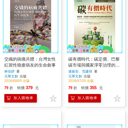
交織的病痛共體：台灣女性
碳有價時代：碳定價、巴黎
紅斑性狼瘡病友的生命敘事
碳市場與國家淨零治理的機
會與挑戰
林佳妤
著
連振安、范建得
著
元華文創
出版
元華文創
出版
2026/08/05 出版
2026/07/20 出版
379
355
79
折
特價
元
79
折
特價
元
加入購物車
加入購物車