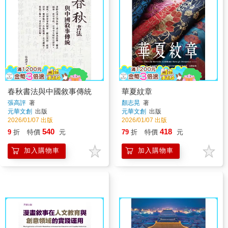
春秋書法與中國敘事傳統
華夏紋章
張高評
著
顏志晃
著
元華文創
出版
元華文創
出版
2026/01/07 出版
2026/01/07 出版
540
418
9
折
特價
元
79
折
特價
元
加入購物車
加入購物車