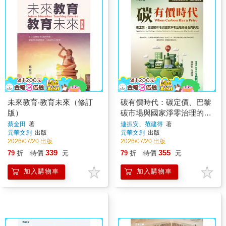
未來教育‧教育未來（修訂
碳有價時代：碳定價、巴黎
版）
碳市場與國家淨零治理的機
會與挑戰
蔡金田
著
連振安、范建得
著
元華文創
出版
元華文創
出版
2026/07/20 出版
2026/07/20 出版
339
355
79
折
特價
元
79
折
特價
元
加入購物車
加入購物車