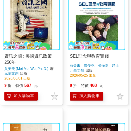
資訊之國 : 美國資訊政策
SEL理念與教育實踐
250年
蔡金田、曾俊堯、張振嘉、趙士
吳美美 (Mei Mei Wu, Ph. D.)
著
瑩、温富榮、沈秋宏、林宏泰、陳
元華文創
出版
元華文創
出版
渼侖、楊景竣、林吟馨、徐秀青、
2026/05/25 出版
2026/06/01 出版
劉仁傑
著
567
468
9
折
特價
元
9
折
特價
元
加入購物車
加入購物車