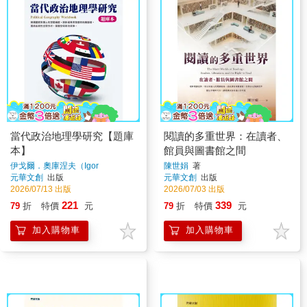
當代政治地理學研究【題庫
閱讀的多重世界：在讀者、
本】
館員與圖書館之間
伊戈爾．奧庫涅夫（Igor
陳世娟
著
Okunev）、莉迪婭．日爾諾娃
元華文創
出版
元華文創
出版
（Lidia Zhirnova）
著
2026/07/13 出版
2026/07/03 出版
221
339
79
折
特價
元
79
折
特價
元
加入購物車
加入購物車