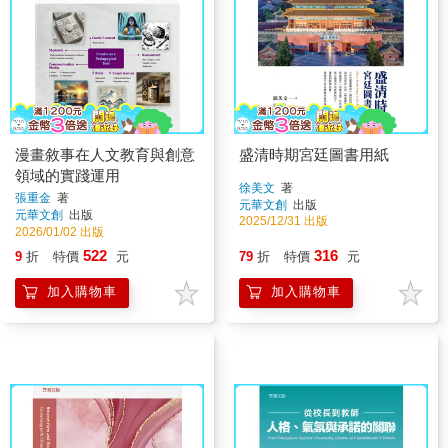
漫畫敘事在人文教育與創意
盛清時期宮廷圖書用紙
領域的實踐運用
徐美文
著
張重金
著
元華文創
出版
元華文創
出版
2025/12/31 出版
2026/01/02 出版
522
316
9
折
特價
元
79
折
特價
元
加入購物車
加入購物車