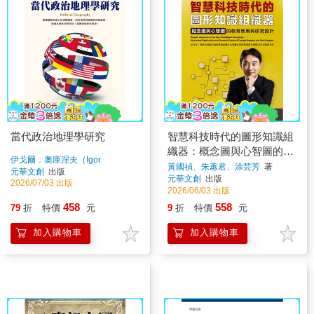
當代政治地理學研究
智慧科技時代的圖形知識組
織器：概念圖與心智圖的教
伊戈爾．奧庫涅夫（Igor
育應用與研究設計
黃國禎、朱蕙君、涂芸芳
著
Okunev）
著
元華文創
出版
元華文創
出版
2026/07/03 出版
2026/06/03 出版
458
558
79
折
特價
元
9
折
特價
元
加入購物車
加入購物車