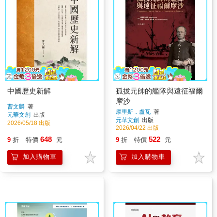
中國歷史新解
孤拔元帥的艦隊與遠征福爾
摩沙
曹文麟
著
摩里斯．盧瓦
著
元華文創
出版
元華文創
出版
2026/05/18 出版
2026/04/22 出版
648
522
9
折
特價
元
9
折
特價
元
加入購物車
加入購物車