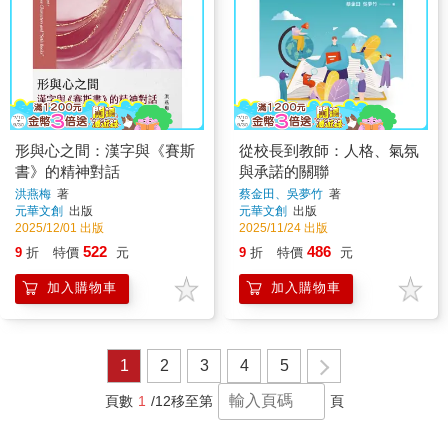
形與心之間：漢字與《賽斯
從校長到教師：人格、氣氛
書》的精神對話
與承諾的關聯
洪燕梅
著
蔡金田、吳夢竹
著
元華文創
出版
元華文創
出版
2025/12/01 出版
2025/11/24 出版
522
486
9
折
特價
元
9
折
特價
元
加入購物車
加入購物車
1
2
3
4
5
頁數
1
/12
移至第
頁