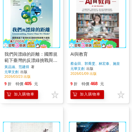
我們與漂綠的距離：國際規
AI與教育
範下臺灣的反漂綠挑戰與解
蔡金田、郭喬雯、林宏泰、施皇
方建議
黃品涵、范建得
著
羽、張鴻章、沈秋宏、吳夢竹、林
元華文創
出版
元華文創
出版
吟馨
著
2026/01/09 出版
2026/03/23 出版
405
468
9
折
特價
元
9
折
特價
元
加入購物車
加入購物車