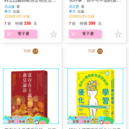
科北山醫師教你正視生活中
50件事：你不可不知的居家
的空白和情緒
用藥常識
北山修
著
洪正憲
著
畢方
出版
畢方
出版
2026/01/05 出版
2026/01/05 出版
336
399
7
折
特價
元
7
折
特價
元
電子書
電子書
TOP
TOP
19
20