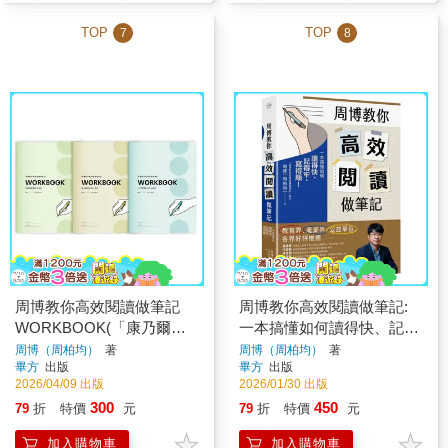
TOP
TOP
7
8
周博教你高效閱讀做筆記
周博教你高效閱讀做筆記:
WORKBOOK(「康乃爾高
一本搞懂如何讀得快、記得
效執行筆記」「紅綠燈錯題
牢、寫得順！
周博（周柏均）
著
周博（周柏均）
著
畢方
出版
畢方
出版
修正筆記」「WEF體驗式筆
2026/04/09 出版
2026/01/30 出版
記」全3冊，不分售)
300
450
79
折
特價
元
79
折
特價
元
加入購物車
加入購物車