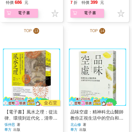
686
399
特價
元
7
折
特價
元
電子書
電子書
TOP
TOP
13
14
金石堂
【電子書】風水之理：從法
品味空虛：精神科北山醫師
律、環境到近代化，清帝國
教你正視生活中的空白和情
的地方治理與社會秩序
緒
張仲思
著
北山修
著
畢方
出版
畢方
出版