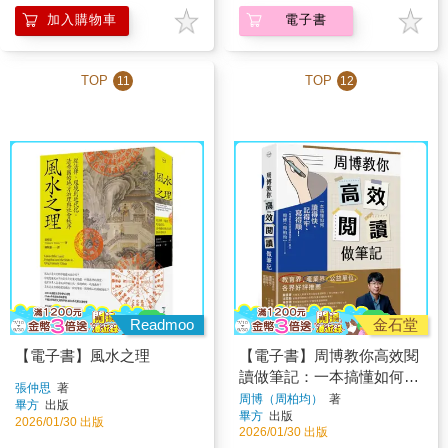
加入購物車
電子書
TOP
TOP
11
12
Readmoo
金石堂
【電子書】風水之理
【電子書】周博教你高效閱
讀做筆記：一本搞懂如何讀
張仲思
著
得快、記得牢、寫得順！
周博（周柏均）
著
畢方
出版
畢方
出版
2026/01/30 出版
2026/01/30 出版