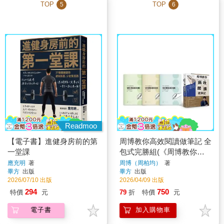
TOP
TOP
5
6
Readmoo
【電子書】進健身房前的第
周博教你高效閱讀做筆記 全
一堂課
包式完勝組(《周博教你高
效閱讀做筆記》單書+周博
應充明
著
周博（周柏均）
著
畢方
出版
畢方
出版
教你高效閱讀做筆記
2026/07/10 出版
2026/04/09 出版
WORKBOOK三冊(「康乃
294
750
特價
元
79
折
特價
元
爾高效執行筆記」「紅綠燈
錯題修正筆記」「WEF體驗
電子書
加入購物車
式筆記」)