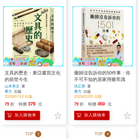
文具的歷史：東亞書寫文化
藥師沒告訴你的50件事：你
的前世今生
不可不知的居家用藥常識
山本孝文
著
洪正憲
著
畢方
出版
畢方
出版
2026/07/10 出版
2026/01/05 出版
379
450
79
折
特價
元
79
折
特價
元
加入購物車
加入購物車
TOP
TOP
3
4