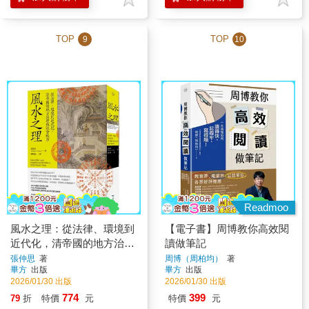
TOP
TOP
9
10
Readmoo
風水之理：從法律、環境到
【電子書】周博教你高效閱
近代化，清帝國的地方治理
讀做筆記
與社會秩序
張仲思
著
周博（周柏均）
著
畢方
出版
畢方
出版
2026/01/30 出版
2026/01/30 出版
774
399
79
折
特價
元
特價
元