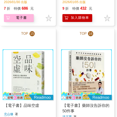
2026/01/30 出版
2026/01/05 出版
686
432
7
折
特價
元
9
折
特價
元
電子書
加入購物車
TOP
TOP
15
16
Readmoo
Readmoo
【電子書】品味空虛
【電子書】藥師沒告訴你的
50件事
北山修
著
洪正憲
著