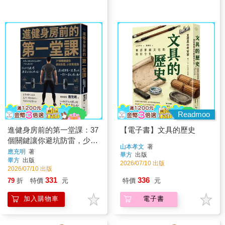
Readmoo
進健身房前的第一堂課：37
【電子書】文具的歷史
個關鍵讓你避坑防雷，少走
山本孝文
著
冤枉路
應充明
著
畢方
出版
畢方
出版
2026/07/10 出版
2026/07/10 出版
331
336
79
折
特價
元
特價
元
加入購物車
電子書