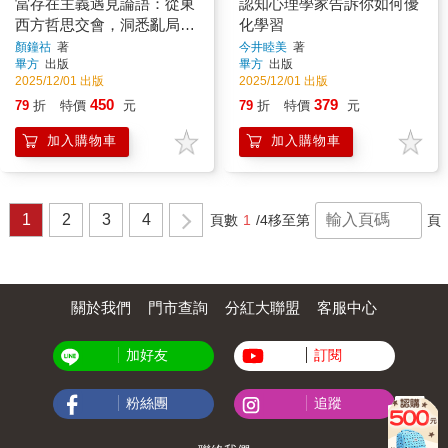
當存在主義遇見論語：從東
認知心理學家告訴你如何優
西方哲思交會，洞悉亂局中
化學習
的自我修行之道
顏鐘祜
著
今井睦美
著
畢方
出版
畢方
出版
2025/12/01 出版
2025/12/01 出版
450
379
79
折
特價
元
79
折
特價
元
加入購物車
加入購物車
1
2
3
4
頁數
1
/4
移至第
頁
關於我們
門市查詢
分紅大聯盟
客服中心
加好友
訂閱
粉絲團
追蹤