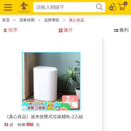
0
首頁
＞
居家休閒
＞
品牌專區
＞
真心良品
排序
圖片
條列
《真心良品》波米按壓式垃圾桶9L-2入組
850
81
折
特價
元