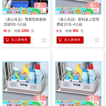
《真心良品》雙翼型掀蓋物
《真心良品》萊利桌上型摺
流箱50L-3入組
疊籃10.5L-4入組
2250
950
85
折
特價
元
8
折
特價
元
加入購物車
加入購物車