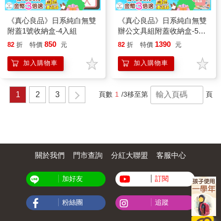
《真心良品》日系純白無雙
《真心良品》日系純白無雙
附蓋1號收納盒-4入組
辦公文具組附蓋收納盒-5入
組
850
1390
82
折
特價
元
82
折
特價
元
加入購物車
加入購物車
1
2
3
頁數
1
/3
移至第
頁
關於我們
門市查詢
分紅大聯盟
客服中心
加好友
訂閱
粉絲團
追蹤