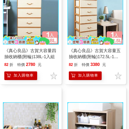
《真心良品》古賀大容量四
《真心良品》古賀大容量五
抽收納櫃(附輪)138L-1入組
抽收納櫃(附輪)172.5L-1入
組
2780
3380
82
折
特價
元
82
折
特價
元
加入購物車
加入購物車