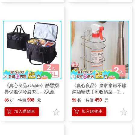
《真心良品xUdlife》酷黑摺
《真心良品》皇家拿鐵不鏽
疊保溫保冷袋33L－2入組
鋼酒精洗手乳收納架－2入
組
998
450
85
折
特價
元
59
折
特價
元
加入購物車
加入購物車