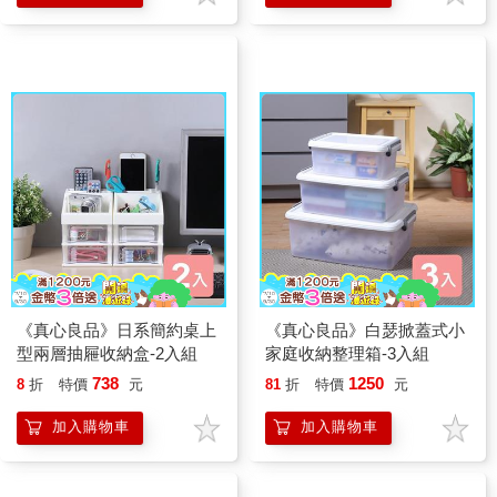
《真心良品》日系簡約桌上
《真心良品》白瑟掀蓋式小
型兩層抽屜收納盒-2入組
家庭收納整理箱-3入組
738
1250
8
折
特價
元
81
折
特價
元
加入購物車
加入購物車