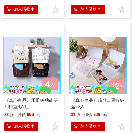
加入購物車
加入購物車
《真心良品》禾田多功能雙
《真心良品》菲斯口罩收納
用掛籃4入組
盒12入
698
529
83
折
特價
元
81
折
特價
元
加入購物車
加入購物車