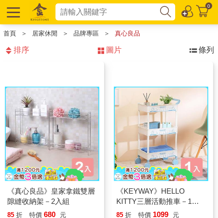
0
首頁
＞
居家休閒
＞
品牌專區
＞
真心良品
排序
圖片
條列
《真心良品》皇家拿鐵雙層
《KEYWAY》HELLO
隙縫收納架－2入組
KITTY三層活動推車－1入
組
680
1099
85
折
特價
元
85
折
特價
元