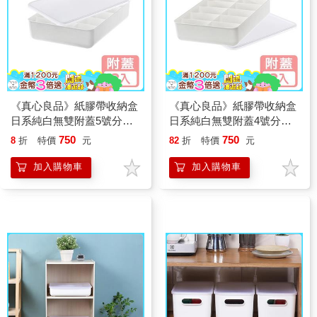
《真心良品》紙膠帶收納盒
《真心良品》紙膠帶收納盒
日系純白無雙附蓋5號分隔
日系純白無雙附蓋4號分隔
收納盒(15格)-2入組
收納盒(10格)-2入組
750
750
8
折
特價
元
82
折
特價
元
加入購物車
加入購物車