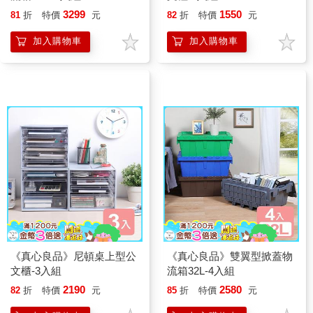
3299
1550
81
折
特價
元
82
折
特價
元
加入購物車
加入購物車
《真心良品》尼頓桌上型公
《真心良品》雙翼型掀蓋物
文櫃-3入組
流箱32L-4入組
2190
2580
82
折
特價
元
85
折
特價
元