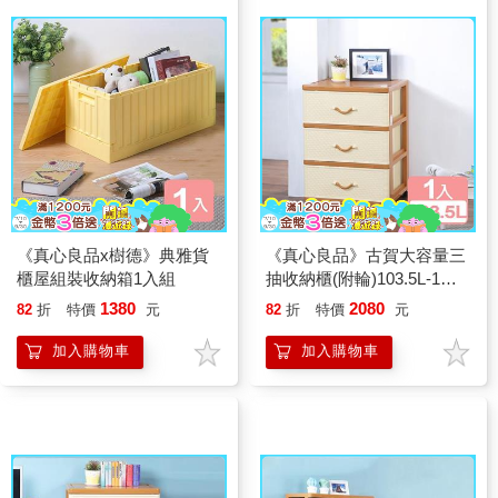
《真心良品x樹德》典雅貨
《真心良品》古賀大容量三
櫃屋組裝收納箱1入組
抽收納櫃(附輪)103.5L-1入
組
1380
2080
82
折
特價
元
82
折
特價
元
加入購物車
加入購物車