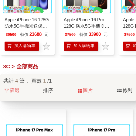
Apple iPhone 16 128G
Apple iPhone 16 Pro
Apple 
防水5G手機※送保貼
128G 防水5G手機※保
128
+保護套※
貼保套組※
貼保
23688
33900
特價
元
特價
元
30500
37500
37500
加入購物車
加入購物車
3C > 全部商品
共計
4
筆， 頁數
1
/1
篩選
排序
圖片
條列