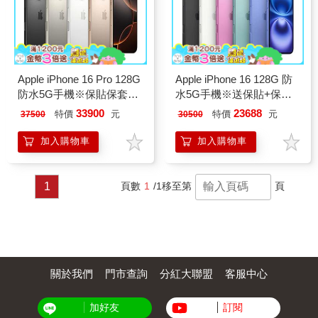
Apple iPhone 16 Pro 128G
Apple iPhone 16 128G 防
防水5G手機※保貼保套組
水5G手機※送保貼+保護
※
套※
33900
23688
特價
元
特價
元
37500
30500
加入購物車
加入購物車
1
頁數
1
/1
移至第
頁
關於我們
門市查詢
分紅大聯盟
客服中心
加好友
訂閱